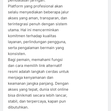
pembatasan jaringan.
Platform yang profesional akan
selalu menyediakan beberapa jalur
akses yang aman, transparan, dan
terintegrasi penuh dengan sistem
utama. Hal ini mencerminkan
komitmen terhadap kualitas
layanan, perlindungan pengguna,
serta pengalaman bermain yang
konsisten.
Bagi pemain, memahami fungsi
dan cara memilih link alternatif
resmi adalah langkah cerdas untuk
menjaga kenyamanan dan
keamanan jangka panjang. Dengan
akses yang tepat, dunia slot online
bisa dinikmati secara lebih lancar,
stabil, dan terpercaya, kapan pun
dibutuhkan.