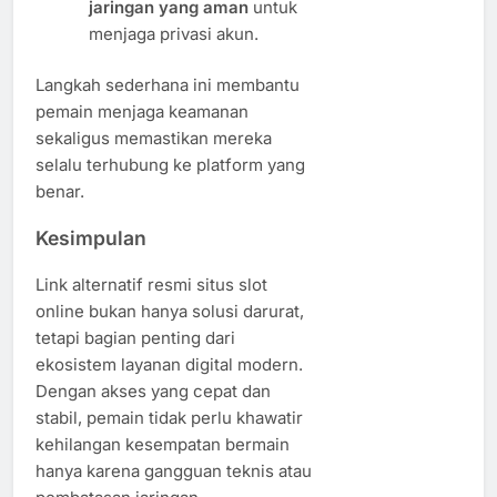
jaringan yang aman
untuk
menjaga privasi akun.
Langkah sederhana ini membantu
pemain menjaga keamanan
sekaligus memastikan mereka
selalu terhubung ke platform yang
benar.
Kesimpulan
Link alternatif resmi situs slot
online bukan hanya solusi darurat,
tetapi bagian penting dari
ekosistem layanan digital modern.
Dengan akses yang cepat dan
stabil, pemain tidak perlu khawatir
kehilangan kesempatan bermain
hanya karena gangguan teknis atau