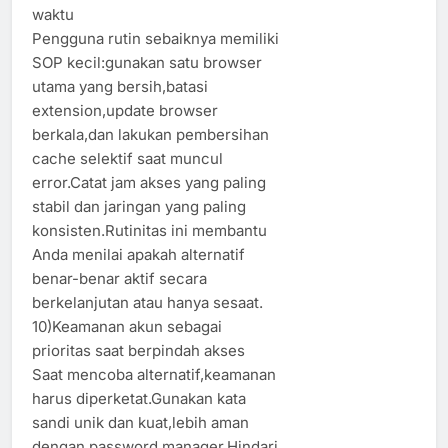
waktu
Pengguna rutin sebaiknya memiliki
SOP kecil:gunakan satu browser
utama yang bersih,batasi
extension,update browser
berkala,dan lakukan pembersihan
cache selektif saat muncul
error.Catat jam akses yang paling
stabil dan jaringan yang paling
konsisten.Rutinitas ini membantu
Anda menilai apakah alternatif
benar-benar aktif secara
berkelanjutan atau hanya sesaat.
10)Keamanan akun sebagai
prioritas saat berpindah akses
Saat mencoba alternatif,keamanan
harus diperketat.Gunakan kata
sandi unik dan kuat,lebih aman
dengan password manager.Hindari