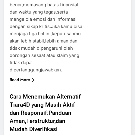
benar,memasang batas finansial
dan waktu yang tegas,serta
mengelola emosi dan informasi
dengan sikap kritis.Jika kamu bisa
menjaga tiga hal ini,keputusanmu
akan lebih stabil,lebih aman,dan
tidak mudah dipengaruhi oleh
dorongan sesaat atau klaim yang
tidak dapat
dipertanggungjawabkan.
Read More
Cara Menemukan Alternatif
Tiara4D yang Masih Aktif
dan Responsif:Panduan
Aman,Terstruktur,dan
Mudah Diverifikasi