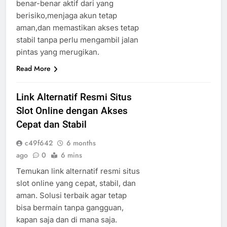
benar-benar aktif dari yang
berisiko,menjaga akun tetap
aman,dan memastikan akses tetap
stabil tanpa perlu mengambil jalan
pintas yang merugikan.
Read More
Link Alternatif Resmi Situs
Slot Online dengan Akses
Cepat dan Stabil
c49f642
6 months
ago
0
6 mins
Temukan link alternatif resmi situs
slot online yang cepat, stabil, dan
aman. Solusi terbaik agar tetap
bisa bermain tanpa gangguan,
kapan saja dan di mana saja.