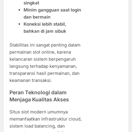
singkat
Minim gangguan saat login
dan bermain
Koneksi lebih stabil,
bahkan di jam sibuk
Stabilitas ini sangat penting dalam
permainan slot online, karena
kelancaran sistem berpengaruh
langsung terhadap kenyamanan,
transparansi hasil permainan, dan
keamanan transaksi.
Peran Teknologi dalam
Menjaga Kualitas Akses
Situs slot modern umumnya
memanfaatkan infrastruktur cloud,
sistem load balancing, dan