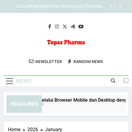
Skip
Cara Menjelajahi Fitur Utama yang Tersedia di
to
LEBAH4D secara Efektif
content
Cara Menjelajahi Fitur Utama yang Tersedia di
KAYA787 secara Terarah
LEBAH4D Login melalui Browser Mobile dan
Desktop dengan Proses yang Lebih Terarah
Cara Menjelajahi Fitur Utama yang Tersedia di
EDWINSLOT secara Terarah
Topaz Pharma
Dapatkan Produk Farmasi Berkualitas Di
Cara Menjelajahi Fitur Utama yang Tersedia di
NEWSLETTER
RANDOM NEWS
LEBAH4D secara Efektif
Topaz Pharma. Kesehatan Dan
Cara Menjelajahi Fitur Utama yang Tersedia di
Kebugaran Yang Terpercaya.
KAYA787 secara Terarah
MENU
BAH4D Login melalui Browser Mobile dan Desktop dengan Pro
HEADLINES
eek Ago
Home
2026
January