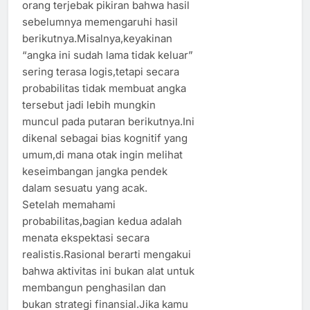
orang terjebak pikiran bahwa hasil
sebelumnya memengaruhi hasil
berikutnya.Misalnya,keyakinan
“angka ini sudah lama tidak keluar”
sering terasa logis,tetapi secara
probabilitas tidak membuat angka
tersebut jadi lebih mungkin
muncul pada putaran berikutnya.Ini
dikenal sebagai bias kognitif yang
umum,di mana otak ingin melihat
keseimbangan jangka pendek
dalam sesuatu yang acak.
Setelah memahami
probabilitas,bagian kedua adalah
menata ekspektasi secara
realistis.Rasional berarti mengakui
bahwa aktivitas ini bukan alat untuk
membangun penghasilan dan
bukan strategi finansial.Jika kamu