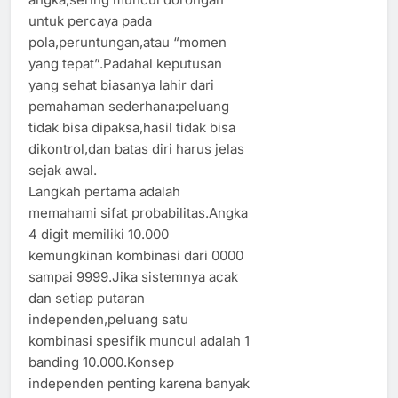
untuk percaya pada
pola,peruntungan,atau “momen
yang tepat”.Padahal keputusan
yang sehat biasanya lahir dari
pemahaman sederhana:peluang
tidak bisa dipaksa,hasil tidak bisa
dikontrol,dan batas diri harus jelas
sejak awal.
Langkah pertama adalah
memahami sifat probabilitas.Angka
4 digit memiliki 10.000
kemungkinan kombinasi dari 0000
sampai 9999.Jika sistemnya acak
dan setiap putaran
independen,peluang satu
kombinasi spesifik muncul adalah 1
banding 10.000.Konsep
independen penting karena banyak