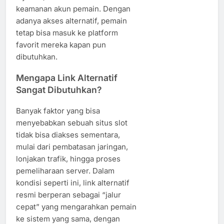
keamanan akun pemain. Dengan
adanya akses alternatif, pemain
tetap bisa masuk ke platform
favorit mereka kapan pun
dibutuhkan.
Mengapa Link Alternatif
Sangat Dibutuhkan?
Banyak faktor yang bisa
menyebabkan sebuah situs slot
tidak bisa diakses sementara,
mulai dari pembatasan jaringan,
lonjakan trafik, hingga proses
pemeliharaan server. Dalam
kondisi seperti ini, link alternatif
resmi berperan sebagai “jalur
cepat” yang mengarahkan pemain
ke sistem yang sama, dengan