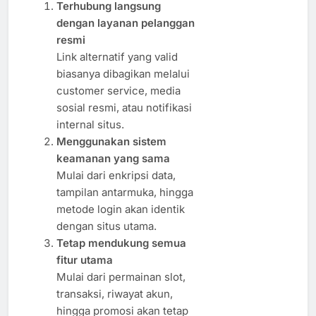
Terhubung langsung
dengan layanan pelanggan
resmi
Link alternatif yang valid
biasanya dibagikan melalui
customer service, media
sosial resmi, atau notifikasi
internal situs.
Menggunakan sistem
keamanan yang sama
Mulai dari enkripsi data,
tampilan antarmuka, hingga
metode login akan identik
dengan situs utama.
Tetap mendukung semua
fitur utama
Mulai dari permainan slot,
transaksi, riwayat akun,
hingga promosi akan tetap