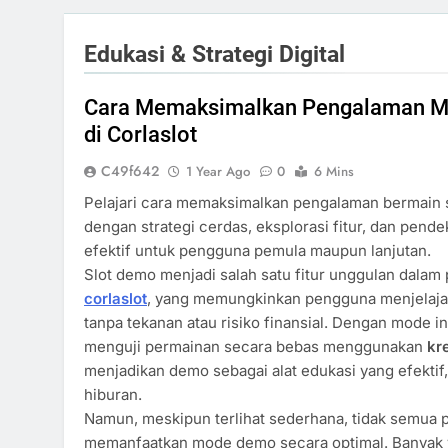
Edukasi & Strategi Digital
Cara Memaksimalkan Pengalaman M
di Corlaslot
C49f642
1 Year Ago
0
6 Mins
Pelajari cara memaksimalkan pengalaman bermain s
dengan strategi cerdas, eksplorasi fitur, dan pende
efektif untuk pengguna pemula maupun lanjutan.
Slot demo menjadi salah satu fitur unggulan dalam 
corlaslot
, yang memungkinkan pengguna menjelaja
tanpa tekanan atau risiko finansial. Dengan mode in
menguji permainan secara bebas menggunakan
kre
menjadikan demo sebagai alat edukasi yang efektif
hiburan.
Namun, meskipun terlihat sederhana, tidak semua
memanfaatkan mode demo secara optimal. Banyak 