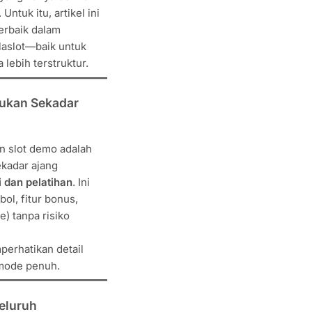
Untuk itu, artikel ini
erbaik dalam
laslot—baik untuk
lebih terstruktur.
Bukan Sekadar
 slot demo adalah
kadar ajang
 dan pelatihan
. Ini
ol, fitur bonus,
e) tanpa risiko
perhatikan detail
 mode penuh.
yeluruh