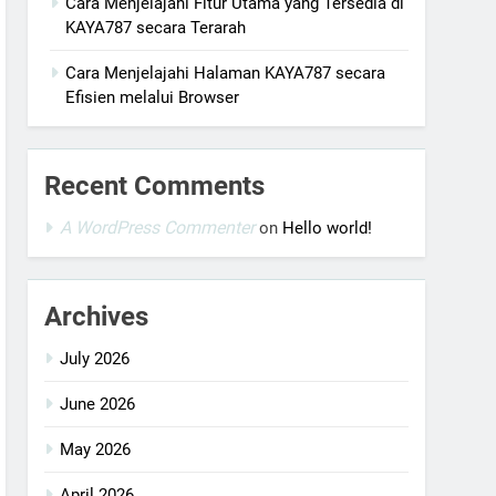
Cara Menjelajahi Fitur Utama yang Tersedia di
KAYA787 secara Terarah
Cara Menjelajahi Halaman KAYA787 secara
Efisien melalui Browser
Recent Comments
A WordPress Commenter
on
Hello world!
Archives
July 2026
June 2026
May 2026
April 2026