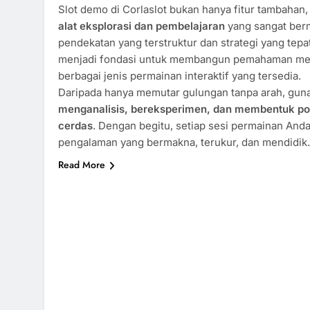
Slot demo di Corlaslot bukan hanya fitur tambahan
alat eksplorasi dan pembelajaran
yang sangat ber
pendekatan yang terstruktur dan strategi yang tepat
menjadi fondasi untuk membangun pemahaman me
berbagai jenis permainan interaktif yang tersedia.
Daripada hanya memutar gulungan tanpa arah, gun
menganalisis, bereksperimen, dan membentuk po
cerdas
. Dengan begitu, setiap sesi permainan An
pengalaman yang bermakna, terukur, dan mendidik.
Read More