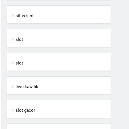
situs slot
slot
slot
live draw hk
slot gacor