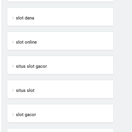
slot dana
slot online
situs slot gacor
situs slot
slot gacor