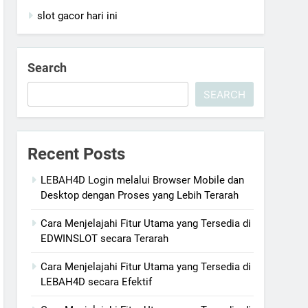
slot gacor hari ini
Search
SEARCH
Recent Posts
LEBAH4D Login melalui Browser Mobile dan
Desktop dengan Proses yang Lebih Terarah
Cara Menjelajahi Fitur Utama yang Tersedia di
EDWINSLOT secara Terarah
Cara Menjelajahi Fitur Utama yang Tersedia di
LEBAH4D secara Efektif