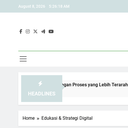
Skip
August 8, 2026
5:26:19 AM
to
content
Top
Dapatkan 
e dan Desktop dengan Proses yang Lebih Terarah
Cara 
3 Week
HEADLINES
Home
Edukasi & Strategi Digital