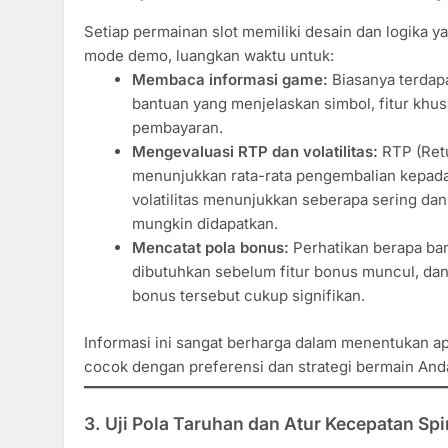
Setiap permainan slot memiliki desain dan logika 
mode demo, luangkan waktu untuk:
Membaca informasi game:
Biasanya terdapa
bantuan yang menjelaskan simbol, fitur khusu
pembayaran.
Mengevaluasi RTP dan volatilitas:
RTP (Retu
menunjukkan rata-rata pengembalian kepad
volatilitas menunjukkan seberapa sering dan
mungkin didapatkan.
Mencatat pola bonus:
Perhatikan berapa ba
dibutuhkan sebelum fitur bonus muncul, dan
bonus tersebut cukup signifikan.
Informasi ini sangat berharga dalam menentukan a
cocok dengan preferensi dan strategi bermain And
3. Uji Pola Taruhan dan Atur Kecepatan Spi