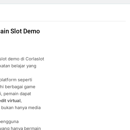
ain Slot Demo
lot demo di Corlaslot
katan belajar yang
platform seperti
hi berbagai game
i, pemain dapat
dit virtual
,
, bukan hanya media
 pengguna
yang hanya bermain