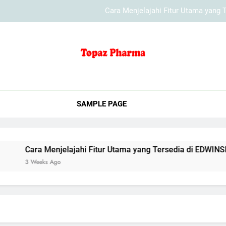
Cara Menjelajahi Fitur Utama yang
Cara Menjelajahi Fitur Utama ya
Cara Menjelajahi Fitur Utama ya
az Pharma
LEBAH4D Login melalui Browser Mobile dan Desk
Produk Farmasi Berkualitas Di Topaz Pharma. Kesehatan Dan 
Cara Menjelajahi Fitur Utama yang
SAMPLE PAGE
Cara Menjelajahi Fitur Utama ya
Cara Menjelajahi Fitur Utama ya
Menjelajahi Fitur Utama yang Tersedia di EDWINSLOT secara 
s Ago