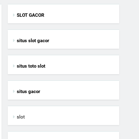
SLOT GACOR
situs slot gacor
situs toto slot
situs gacor
slot