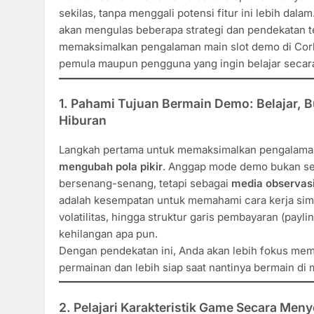
sekilas, tanpa menggali potensi fitur ini lebih dalam. 
akan mengulas beberapa strategi dan pendekatan t
memaksimalkan pengalaman main slot demo di Cor
pemula maupun pengguna yang ingin belajar secara 
1. Pahami Tujuan Bermain Demo: Belajar, 
Hiburan
Langkah pertama untuk memaksimalkan pengalaman
mengubah pola pikir
. Anggap mode demo bukan se
bersenang-senang, tetapi sebagai
media observasi
adalah kesempatan untuk memahami cara kerja simb
volatilitas, hingga struktur garis pembayaran (paylin
kehilangan apa pun.
Dengan pendekatan ini, Anda akan lebih fokus mem
permainan dan lebih siap saat nantinya bermain di
2. Pelajari Karakteristik Game Secara Men