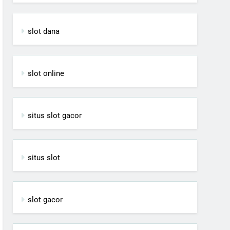
slot dana
slot online
situs slot gacor
situs slot
slot gacor