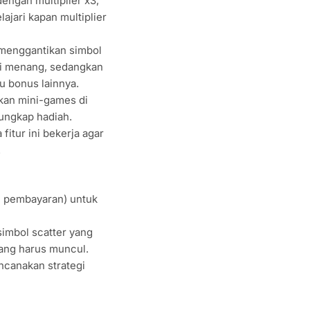
engan multiplier x3,
ajari kapan multiplier
 menggantikan simbol
i menang, sedangkan
au bonus lainnya.
an mini-games di
ungkap hadiah.
tur ini bekerja agar
.
l pembayaran) untuk
simbol scatter yang
yang harus muncul.
canakan strategi