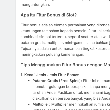
menguntungkan.
Apa Itu Fitur Bonus di Slot?
Fitur bonus adalah elemen permainan yang diranc
keuntungan tambahan kepada pemain. Fitur ini serin
kombinasi simbol tertentu, seperti scatter atau wil
putaran gratis, multiplier, mini-games, atau bahkan 
Tujuannya adalah untuk menambah tingkat keserua
meningkatkan peluang kemenangan.
Tips Menggunakan Fitur Bonus dengan Ma
1. Kenali Jenis-Jenis Fitur Bonus:
Putaran Gratis (Free Spins):
Fitur ini memu
memutar gulungan beberapa kali tanpa men
taruhan Anda. Pastikan untuk memahami bag
diaktifkan dan berapa banyak yang bisa Anda
Multiplier:
Multiplier meningkatkan jumlah 