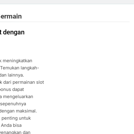
Bermain
t dengan
uk meningkatkan
. Temukan langkah-
dan lainnya.
k dari permainan slot
 bonus dapat
a mengeluarkan
m sepenuhnya
 dengan maksimal.
s penting untuk
 Anda bisa
yenangkan dan