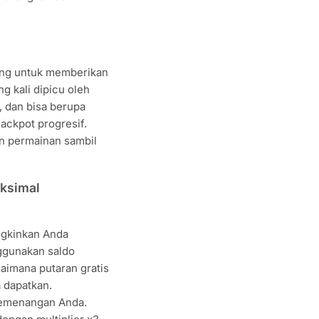
ang untuk memberikan
g kali dipicu oleh
d, dan bisa berupa
jackpot progresif.
n permainan sambil
ksimal
ngkinkan Anda
ggunakan saldo
aimana putaran gratis
 dapatkan.
kemenangan Anda.