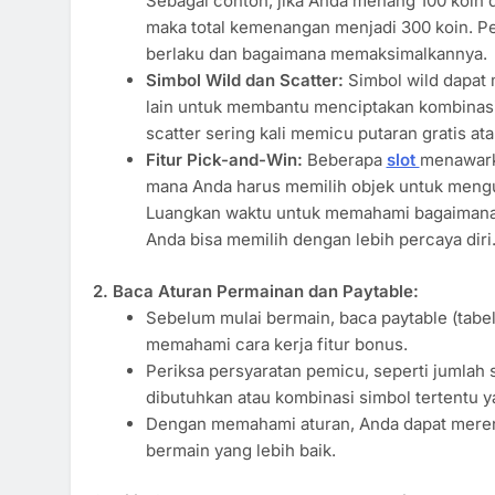
Sebagai contoh, jika Anda menang 100 koin d
maka total kemenangan menjadi 300 koin. Pel
berlaku dan bagaimana memaksimalkannya.
Simbol Wild dan Scatter:
Simbol wild dapat
lain untuk membantu menciptakan kombinas
scatter sering kali memicu putaran gratis at
Fitur Pick-and-Win:
Beberapa
slot
menawark
mana Anda harus memilih objek untuk meng
Luangkan waktu untuk memahami bagaimana fi
Anda bisa memilih dengan lebih percaya diri
2. Baca Aturan Permainan dan Paytable:
Sebelum mulai bermain, baca paytable (tabe
memahami cara kerja fitur bonus.
Periksa persyaratan pemicu, seperti jumlah 
dibutuhkan atau kombinasi simbol tertentu 
Dengan memahami aturan, Anda dapat meren
bermain yang lebih baik.