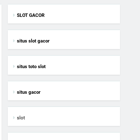
SLOT GACOR
situs slot gacor
situs toto slot
situs gacor
slot