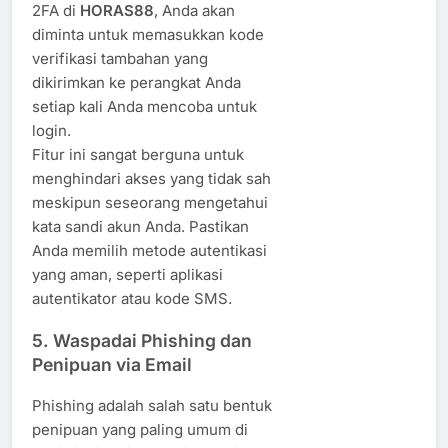
2FA di
HORAS88
, Anda akan
diminta untuk memasukkan kode
verifikasi tambahan yang
dikirimkan ke perangkat Anda
setiap kali Anda mencoba untuk
login.
Fitur ini sangat berguna untuk
menghindari akses yang tidak sah
meskipun seseorang mengetahui
kata sandi akun Anda. Pastikan
Anda memilih metode autentikasi
yang aman, seperti aplikasi
autentikator atau kode SMS.
5.
Waspadai Phishing dan
Penipuan via Email
Phishing adalah salah satu bentuk
penipuan yang paling umum di