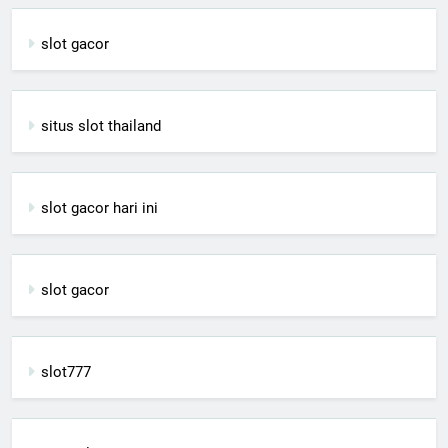
slot gacor
situs slot thailand
slot gacor hari ini
slot gacor
slot777