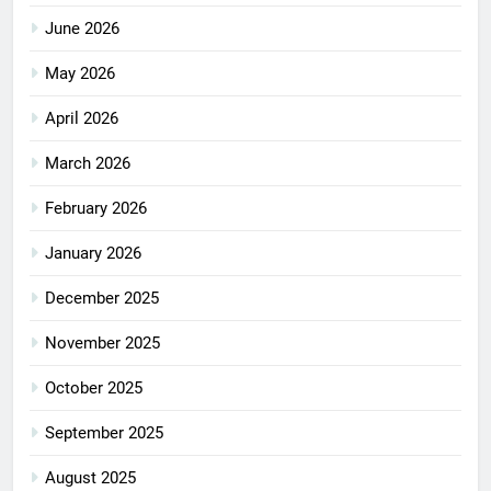
June 2026
May 2026
April 2026
March 2026
February 2026
January 2026
December 2025
November 2025
October 2025
September 2025
August 2025