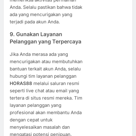
Anda. Selalu pastikan bahwa tidak
ada yang mencurigakan yang
terjadi pada akun Anda.
9.
Gunakan Layanan
Pelanggan yang Terpercaya
Jika Anda merasa ada yang
mencurigakan atau membutuhkan
bantuan terkait akun Anda, selalu
hubungi tim layanan pelanggan
HORAS88
melalui saluran resmi
seperti live chat atau email yang
tertera di situs resmi mereka. Tim
layanan pelanggan yang
profesional akan membantu Anda
dengan cepat untuk
menyelesaikan masalah dan
mengatasi potensi penipuan.