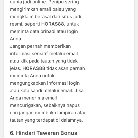
dunia judi online. Penipu sering
mengirimkan email palsu yang
mengklaim berasal dari situs judi
resmi, seperti
HORAS88
, untuk
meminta data pribadi atau login
Anda.
Jangan pernah memberikan
informasi sensitif melalui email
atau klik pada tautan yang tidak
jelas.
HORAS88
tidak akan pernah
meminta Anda untuk
mengungkapkan informasi login
atau kata sandi melalui email. Jika
Anda menerima email
mencurigakan, sebaiknya hapus
dan jangan membuka lampiran atau
tautan yang terdapat di dalamnya.
6.
Hindari Tawaran Bonus