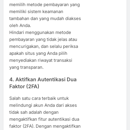
memilih metode pembayaran yang
memiliki sistem keamanan
tambahan dan yang mudah diakses
oleh Anda.
Hindari menggunakan metode
pembayaran yang tidak jelas atau
mencurigakan, dan selalu periksa
apakah situs yang Anda pilih
menyediakan riwayat transaksi
yang transparan.
4.
Aktifkan Autentikasi Dua
Faktor (2FA)
Salah satu cara terbaik untuk
melindungi akun Anda dari akses
tidak sah adalah dengan
mengaktifkan fitur autentikasi dua
faktor (2FA). Dengan mengaktifkan