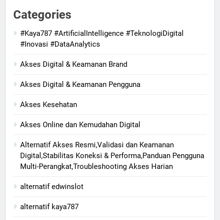
Categories
#Kaya787 #ArtificialIntelligence #TeknologiDigital
#Inovasi #DataAnalytics
Akses Digital & Keamanan Brand
Akses Digital & Keamanan Pengguna
Akses Kesehatan
Akses Online dan Kemudahan Digital
Alternatif Akses Resmi,Validasi dan Keamanan
Digital,Stabilitas Koneksi & Performa,Panduan Pengguna
Multi-Perangkat,Troubleshooting Akses Harian
alternatif edwinslot
alternatif kaya787