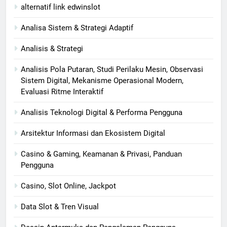
alternatif link edwinslot
Analisa Sistem & Strategi Adaptif
Analisis & Strategi
Analisis Pola Putaran, Studi Perilaku Mesin, Observasi
Sistem Digital, Mekanisme Operasional Modern,
Evaluasi Ritme Interaktif
Analisis Teknologi Digital & Performa Pengguna
Arsitektur Informasi dan Ekosistem Digital
Casino & Gaming, Keamanan & Privasi, Panduan
Pengguna
Casino, Slot Online, Jackpot
Data Slot & Tren Visual