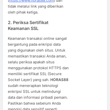
(
https://www.horas88.com
) dan
tidak melalui link yang diberikan
oleh pihak ketiga.
2.
Periksa Sertifikat
Keamanan SSL
Keamanan transaksi online sangat
bergantung pada enkripsi data
yang digunakan oleh situs. Untuk
memastikan transaksi Anda aman,
selalu periksa apakah situs
menggunakan protokol HTTPS dan
memiliki sertifikat SSL (Secure
Socket Layer) yang sah.
HORAS88
sudah menerapkan teknologi
enkripsi SSL untuk melindungi
data dan informasi pribadi pemain.
Pastikan bahwa sebelum Anda
mengisi data sensitif seperti