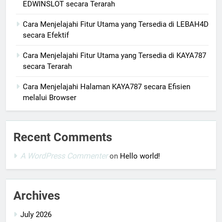
EDWINSLOT secara Terarah
Cara Menjelajahi Fitur Utama yang Tersedia di LEBAH4D
secara Efektif
Cara Menjelajahi Fitur Utama yang Tersedia di KAYA787
secara Terarah
Cara Menjelajahi Halaman KAYA787 secara Efisien
melalui Browser
Recent Comments
A WordPress Commenter
on
Hello world!
Archives
July 2026