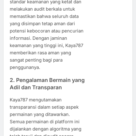
standar keamanan yang ketat dan
melakukan audit berkala untuk
memastikan bahwa seluruh data
yang disimpan tetap aman dari
potensi kebocoran atau pencurian
informasi. Dengan jaminan
keamanan yang tinggi ini, Kaya787
memberikan rasa aman yang
sangat penting bagi para
penggunanya.
2.
Pengalaman Bermain yang
Adil dan Transparan
Kaya787 mengutamakan
transparansi dalam setiap aspek
permainan yang ditawarkan.
Semua permainan di platform ini
dijalankan dengan algoritma yang