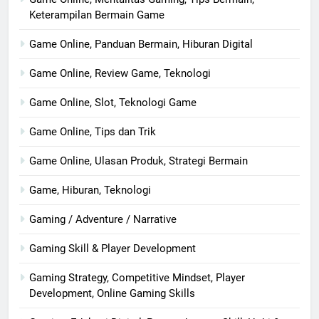
Keterampilan Bermain Game
Game Online, Panduan Bermain, Hiburan Digital
Game Online, Review Game, Teknologi
Game Online, Slot, Teknologi Game
Game Online, Tips dan Trik
Game Online, Ulasan Produk, Strategi Bermain
Game, Hiburan, Teknologi
Gaming / Adventure / Narrative
Gaming Skill & Player Development
Gaming Strategy, Competitive Mindset, Player
Development, Online Gaming Skills