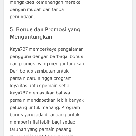
mengakses kemenangan mereka
dengan mudah dan tanpa
penundaan.
5.
Bonus dan Promosi yang
Menguntungkan
Kaya787 memperkaya pengalaman
pengguna dengan berbagai bonus
dan promosi yang menguntungkan.
Dari bonus sambutan untuk
pemain baru hingga program
loyalitas untuk pemain setia,
Kaya787 memastikan bahwa
pemain mendapatkan lebih banyak
peluang untuk menang. Program
bonus yang ada dirancang untuk
memberi nilai lebih bagi setiap
taruhan yang pemain pasang,