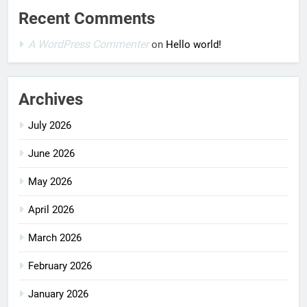
Recent Comments
A WordPress Commenter
on
Hello world!
Archives
July 2026
June 2026
May 2026
April 2026
March 2026
February 2026
January 2026