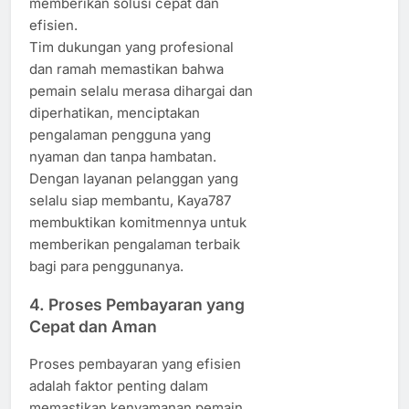
memberikan solusi cepat dan
efisien.
Tim dukungan yang profesional
dan ramah memastikan bahwa
pemain selalu merasa dihargai dan
diperhatikan, menciptakan
pengalaman pengguna yang
nyaman dan tanpa hambatan.
Dengan layanan pelanggan yang
selalu siap membantu, Kaya787
membuktikan komitmennya untuk
memberikan pengalaman terbaik
bagi para penggunanya.
4.
Proses Pembayaran yang
Cepat dan Aman
Proses pembayaran yang efisien
adalah faktor penting dalam
memastikan kenyamanan pemain,