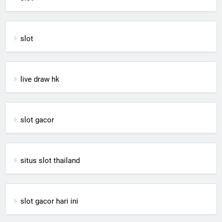
slot
live draw hk
slot gacor
situs slot thailand
slot gacor hari ini