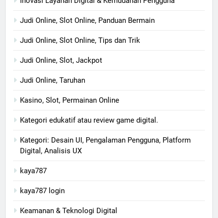
Inovasi Layanan Digital & Kemudahan Pengguna
Judi Online, Slot Online, Panduan Bermain
Judi Online, Slot Online, Tips dan Trik
Judi Online, Slot, Jackpot
Judi Online, Taruhan
Kasino, Slot, Permainan Online
Kategori edukatif atau review game digital.
Kategori: Desain UI, Pengalaman Pengguna, Platform
Digital, Analisis UX
kaya787
kaya787 login
Keamanan & Teknologi Digital