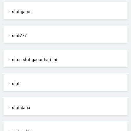
slot gacor
slot777
situs slot gacor hari ini
slot
slot dana