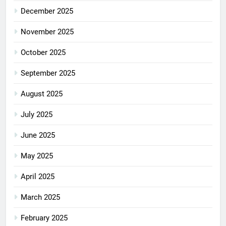
December 2025
November 2025
October 2025
September 2025
August 2025
July 2025
June 2025
May 2025
April 2025
March 2025
February 2025