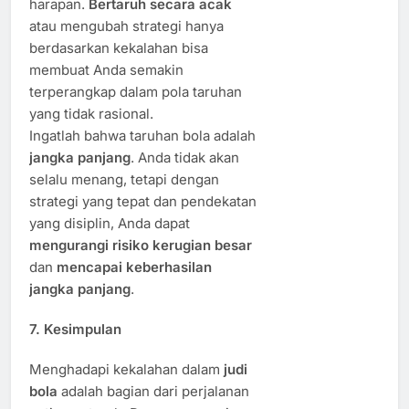
harapan.
Bertaruh secara acak
atau mengubah strategi hanya
berdasarkan kekalahan bisa
membuat Anda semakin
terperangkap dalam pola taruhan
yang tidak rasional.
Ingatlah bahwa taruhan bola adalah
jangka panjang
. Anda tidak akan
selalu menang, tetapi dengan
strategi yang tepat dan pendekatan
yang disiplin, Anda dapat
mengurangi risiko kerugian besar
dan
mencapai keberhasilan
jangka panjang
.
7.
Kesimpulan
Menghadapi kekalahan dalam
judi
bola
adalah bagian dari perjalanan