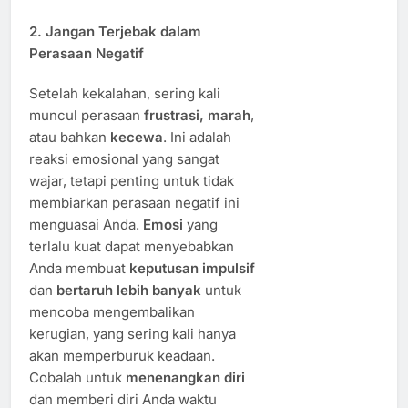
2.
Jangan Terjebak dalam
Perasaan Negatif
Setelah kekalahan, sering kali
muncul perasaan
frustrasi, marah
,
atau bahkan
kecewa
. Ini adalah
reaksi emosional yang sangat
wajar, tetapi penting untuk tidak
membiarkan perasaan negatif ini
menguasai Anda.
Emosi
yang
terlalu kuat dapat menyebabkan
Anda membuat
keputusan impulsif
dan
bertaruh lebih banyak
untuk
mencoba mengembalikan
kerugian, yang sering kali hanya
akan memperburuk keadaan.
Cobalah untuk
menenangkan diri
dan memberi diri Anda waktu