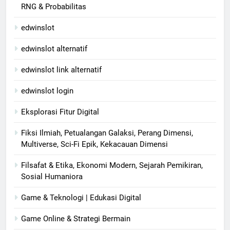
RNG & Probabilitas
edwinslot
edwinslot alternatif
edwinslot link alternatif
edwinslot login
Eksplorasi Fitur Digital
Fiksi Ilmiah, Petualangan Galaksi, Perang Dimensi,
Multiverse, Sci-Fi Epik, Kekacauan Dimensi
Filsafat & Etika, Ekonomi Modern, Sejarah Pemikiran,
Sosial Humaniora
Game & Teknologi | Edukasi Digital
Game Online & Strategi Bermain