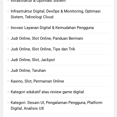
Infrastruktur & Optimasi Sistem
Infrastruktur Digital, DevOps & Monitoring, Optimasi
Sistem, Teknologi Cloud
Inovasi Layanan Digital & Kemudahan Pengguna
Judi Online, Slot Online, Panduan Bermain
Judi Online, Slot Online, Tips dan Trik
Judi Online, Slot, Jackpot
Judi Online, Taruhan
Kasino, Slot, Permainan Online
Kategori edukatif atau review game digital.
Kategori: Desain UI, Pengalaman Pengguna, Platform
Digital, Analisis UX