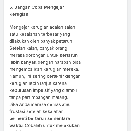
5.
Jangan Coba Mengejar
Kerugian
Mengejar kerugian adalah salah
satu kesalahan terbesar yang
dilakukan oleh banyak petaruh.
Setelah kalah, banyak orang
merasa dorongan untuk
bertaruh
lebih banyak
dengan harapan bisa
mengembalikan kerugian mereka.
Namun, ini sering berakhir dengan
kerugian lebih lanjut karena
keputusan impulsif
yang diambil
tanpa pertimbangan matang.
Jika Anda merasa cemas atau
frustasi setelah kekalahan,
berhenti bertaruh sementara
waktu
. Cobalah untuk
melakukan