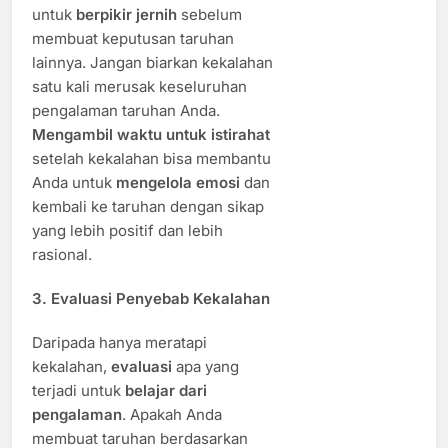
untuk
berpikir jernih
sebelum
membuat keputusan taruhan
lainnya. Jangan biarkan kekalahan
satu kali merusak keseluruhan
pengalaman taruhan Anda.
Mengambil waktu untuk istirahat
setelah kekalahan bisa membantu
Anda untuk
mengelola emosi
dan
kembali ke taruhan dengan sikap
yang lebih positif dan lebih
rasional.
3.
Evaluasi Penyebab Kekalahan
Daripada hanya meratapi
kekalahan,
evaluasi
apa yang
terjadi untuk
belajar dari
pengalaman
. Apakah Anda
membuat taruhan berdasarkan