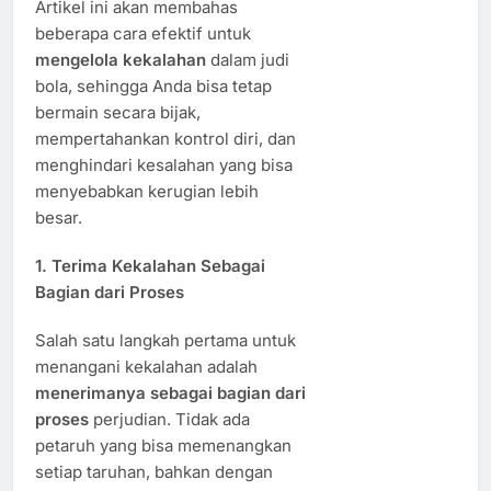
Artikel ini akan membahas
beberapa cara efektif untuk
mengelola kekalahan
dalam judi
bola, sehingga Anda bisa tetap
bermain secara bijak,
mempertahankan kontrol diri, dan
menghindari kesalahan yang bisa
menyebabkan kerugian lebih
besar.
1.
Terima Kekalahan Sebagai
Bagian dari Proses
Salah satu langkah pertama untuk
menangani kekalahan adalah
menerimanya sebagai bagian dari
proses
perjudian. Tidak ada
petaruh yang bisa memenangkan
setiap taruhan, bahkan dengan