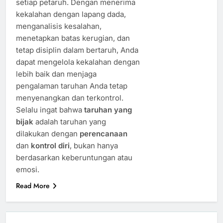
setiap petaruh. Dengan menerima
kekalahan dengan lapang dada,
menganalisis kesalahan,
menetapkan batas kerugian, dan
tetap disiplin dalam bertaruh, Anda
dapat mengelola kekalahan dengan
lebih baik dan menjaga
pengalaman taruhan Anda tetap
menyenangkan dan terkontrol.
Selalu ingat bahwa
taruhan yang
bijak
adalah taruhan yang
dilakukan dengan
perencanaan
dan
kontrol diri
, bukan hanya
berdasarkan keberuntungan atau
emosi.
Read More