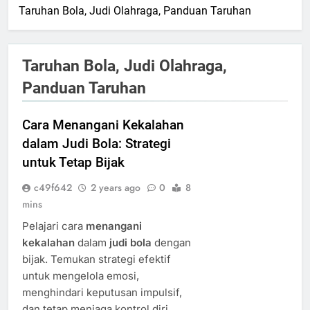
Taruhan Bola, Judi Olahraga, Panduan Taruhan
Taruhan Bola, Judi Olahraga,
Panduan Taruhan
Cara Menangani Kekalahan
dalam Judi Bola: Strategi
untuk Tetap Bijak
c49f642
2 years ago
0
8
mins
Pelajari cara
menangani
kekalahan
dalam
judi bola
dengan
bijak. Temukan strategi efektif
untuk mengelola emosi,
menghindari keputusan impulsif,
dan tetap menjaga kontrol diri