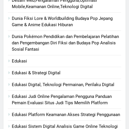
Desain Web,Pengalaman Pengguna,Optimasi
Mobile,Keamanan Online,Teknologi Digital
Dunia Fiksi Lore & Worldbuilding Budaya Pop Jepang
Game & Anime Edukasi Hiburan
Dunia Pokémon Pendidikan dan Pembelajaran Pelatihan
dan Pengembangan Diri Fiksi dan Budaya Pop Analisis
Sosial Fantasi
Edukasi
Edukasi & Strategi Digital
Edukasi Digital, Teknologi Permainan, Perilaku Digital
Edukasi Judi Online Pengalaman Pengguna Panduan
Pemain Evaluasi Situs Judi Tips Memilih Platform
Edukasi Platform Keamanan Akses Strategi Penggunaan
Edukasi Sistem Digital Analisis Game Online Teknologi