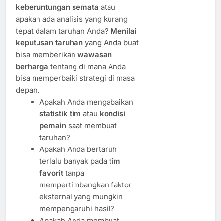
keberuntungan semata
atau
apakah ada analisis yang kurang
tepat dalam taruhan Anda?
Menilai
keputusan taruhan
yang Anda buat
bisa memberikan
wawasan
berharga
tentang di mana Anda
bisa memperbaiki strategi di masa
depan.
Apakah Anda mengabaikan
statistik tim
atau
kondisi
pemain
saat membuat
taruhan?
Apakah Anda bertaruh
terlalu banyak pada
tim
favorit
tanpa
mempertimbangkan faktor
eksternal yang mungkin
mempengaruhi hasil?
Apakah Anda membuat