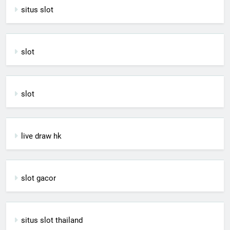
situs slot
slot
slot
live draw hk
slot gacor
situs slot thailand