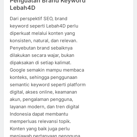
Penguatan Brand Keyword
Lebah4D
Dari perspektif SEO, brand
keyword seperti Lebah4D perlu
diperkuat melalui konten yang
konsisten, natural, dan relevan.
Penyebutan brand sebaiknya
dilakukan secara wajar, bukan
dipaksakan di setiap kalimat.
Google semakin mampu membaca
konteks, sehingga penggunaan
semantic keyword seperti platform
digital, akses online, keamanan
akun, pengalaman pengguna,
layanan modern, dan tren digital
Indonesia dapat membantu
memperluas relevansi topik.
Konten yang baik juga perlu
menjawab pertanyaan pengguna