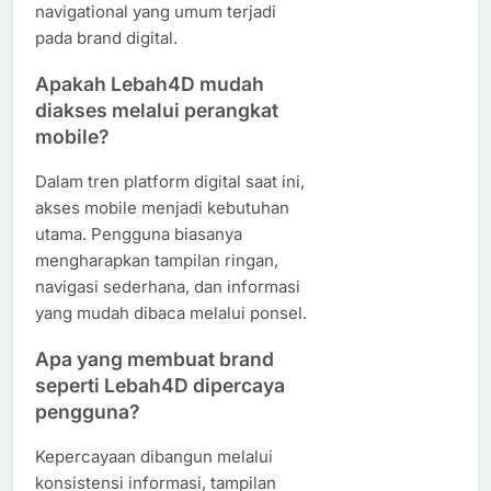
navigational yang umum terjadi
pada brand digital.
Apakah Lebah4D mudah
diakses melalui perangkat
mobile?
Dalam tren platform digital saat ini,
akses mobile menjadi kebutuhan
utama. Pengguna biasanya
mengharapkan tampilan ringan,
navigasi sederhana, dan informasi
yang mudah dibaca melalui ponsel.
Apa yang membuat brand
seperti Lebah4D dipercaya
pengguna?
Kepercayaan dibangun melalui
konsistensi informasi, tampilan