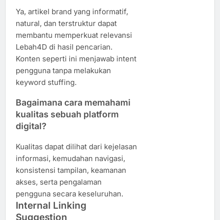
Ya, artikel brand yang informatif,
natural, dan terstruktur dapat
membantu memperkuat relevansi
Lebah4D di hasil pencarian.
Konten seperti ini menjawab intent
pengguna tanpa melakukan
keyword stuffing.
Bagaimana cara memahami
kualitas sebuah platform
digital?
Kualitas dapat dilihat dari kejelasan
informasi, kemudahan navigasi,
konsistensi tampilan, keamanan
akses, serta pengalaman
pengguna secara keseluruhan.
Internal Linking
Suggestion