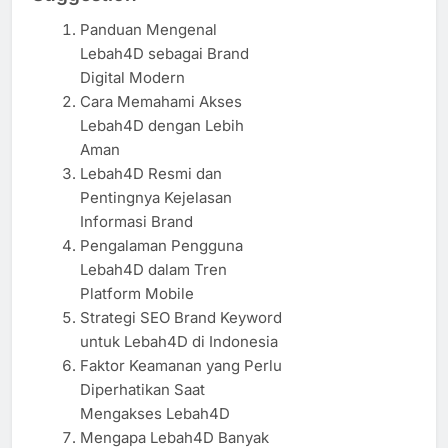
Panduan Mengenal
Lebah4D sebagai Brand
Digital Modern
Cara Memahami Akses
Lebah4D dengan Lebih
Aman
Lebah4D Resmi dan
Pentingnya Kejelasan
Informasi Brand
Pengalaman Pengguna
Lebah4D dalam Tren
Platform Mobile
Strategi SEO Brand Keyword
untuk Lebah4D di Indonesia
Faktor Keamanan yang Perlu
Diperhatikan Saat
Mengakses Lebah4D
Mengapa Lebah4D Banyak