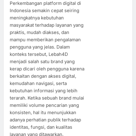
Perkembangan platform digital di
Indonesia semakin cepat seiring
meningkatnya kebutuhan
masyarakat terhadap layanan yang
praktis, mudah diakses, dan
mampu memberikan pengalaman
pengguna yang jelas. Dalam
konteks tersebut, Lebah4D
menjadi salah satu brand yang
kerap dicari oleh pengguna karena
berkaitan dengan akses digital,
kemudahan navigasi, serta
kebutuhan informasi yang lebih
terarah. Ketika sebuah brand mulai
memiliki volume pencarian yang
konsisten, hal itu menunjukkan
adanya perhatian publik terhadap
identitas, fungsi, dan kualitas
layanan yang ditawarkan.