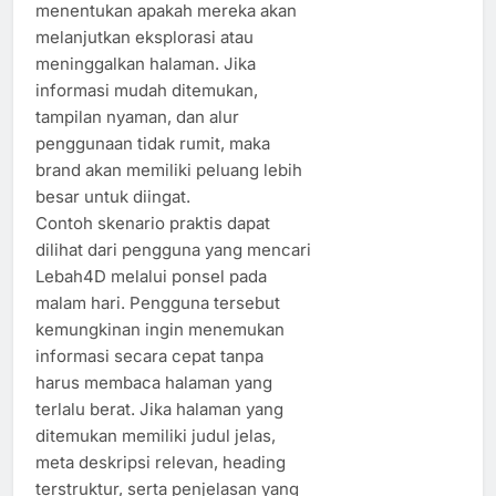
menentukan apakah mereka akan
melanjutkan eksplorasi atau
meninggalkan halaman. Jika
informasi mudah ditemukan,
tampilan nyaman, dan alur
penggunaan tidak rumit, maka
brand akan memiliki peluang lebih
besar untuk diingat.
Contoh skenario praktis dapat
dilihat dari pengguna yang mencari
Lebah4D melalui ponsel pada
malam hari. Pengguna tersebut
kemungkinan ingin menemukan
informasi secara cepat tanpa
harus membaca halaman yang
terlalu berat. Jika halaman yang
ditemukan memiliki judul jelas,
meta deskripsi relevan, heading
terstruktur, serta penjelasan yang