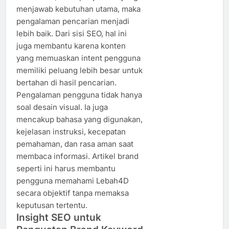
menjawab kebutuhan utama, maka
pengalaman pencarian menjadi
lebih baik. Dari sisi SEO, hal ini
juga membantu karena konten
yang memuaskan intent pengguna
memiliki peluang lebih besar untuk
bertahan di hasil pencarian.
Pengalaman pengguna tidak hanya
soal desain visual. Ia juga
mencakup bahasa yang digunakan,
kejelasan instruksi, kecepatan
pemahaman, dan rasa aman saat
membaca informasi. Artikel brand
seperti ini harus membantu
pengguna memahami Lebah4D
secara objektif tanpa memaksa
keputusan tertentu.
Insight SEO untuk