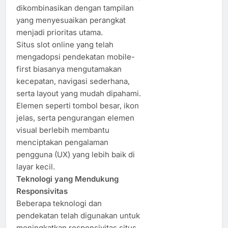
dikombinasikan dengan tampilan
yang menyesuaikan perangkat
menjadi prioritas utama.
Situs slot online yang telah
mengadopsi pendekatan mobile-
first biasanya mengutamakan
kecepatan, navigasi sederhana,
serta layout yang mudah dipahami.
Elemen seperti tombol besar, ikon
jelas, serta pengurangan elemen
visual berlebih membantu
menciptakan pengalaman
pengguna (UX) yang lebih baik di
layar kecil.
Teknologi yang Mendukung
Responsivitas
Beberapa teknologi dan
pendekatan telah digunakan untuk
meningkatkan responsivitas situs