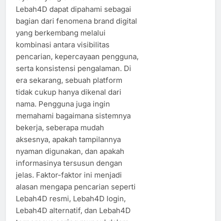
Lebah4D dapat dipahami sebagai
bagian dari fenomena brand digital
yang berkembang melalui
kombinasi antara visibilitas
pencarian, kepercayaan pengguna,
serta konsistensi pengalaman. Di
era sekarang, sebuah platform
tidak cukup hanya dikenal dari
nama. Pengguna juga ingin
memahami bagaimana sistemnya
bekerja, seberapa mudah
aksesnya, apakah tampilannya
nyaman digunakan, dan apakah
informasinya tersusun dengan
jelas. Faktor-faktor ini menjadi
alasan mengapa pencarian seperti
Lebah4D resmi, Lebah4D login,
Lebah4D alternatif, dan Lebah4D