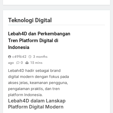
Teknologi Digital
Lebah4D dan Perkembangan
Tren Platform Digital di
Indonesia
c49f642
3 months
ago
0
15 mins
Lebah4D hadir sebagai brand
digital modern dengan fokus pada
akses jelas, keamanan pengguna,
pengalaman praktis, dan tren
platform Indonesia.
Lebah4D dalam Lanskap
Platform Digital Modern