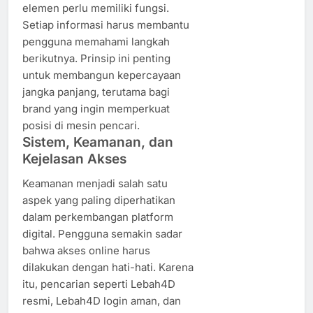
elemen perlu memiliki fungsi.
Setiap informasi harus membantu
pengguna memahami langkah
berikutnya. Prinsip ini penting
untuk membangun kepercayaan
jangka panjang, terutama bagi
brand yang ingin memperkuat
posisi di mesin pencari.
Sistem, Keamanan, dan
Kejelasan Akses
Keamanan menjadi salah satu
aspek yang paling diperhatikan
dalam perkembangan platform
digital. Pengguna semakin sadar
bahwa akses online harus
dilakukan dengan hati-hati. Karena
itu, pencarian seperti Lebah4D
resmi, Lebah4D login aman, dan