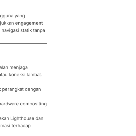
ngguna yang
njukkan
engagement
avigasi statik tanpa
alah menjaga
atau koneksi lambat.
k perangkat dengan
hardware compositing
akan Lighthouse dan
masi terhadap