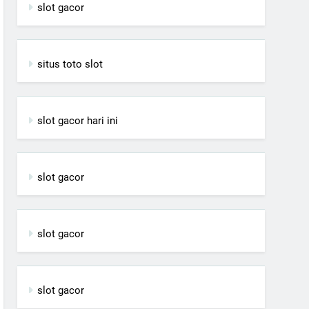
slot gacor
situs toto slot
slot gacor hari ini
slot gacor
slot gacor
slot gacor