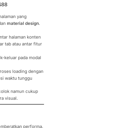
S88
halaman yang
dan
material design
.
antar halaman konten
r tab atau antar fitur
k-keluar pada modal
oses loading dengan
si waktu tunggu
encolok namun cukup
a visual.
emberatkan performa,