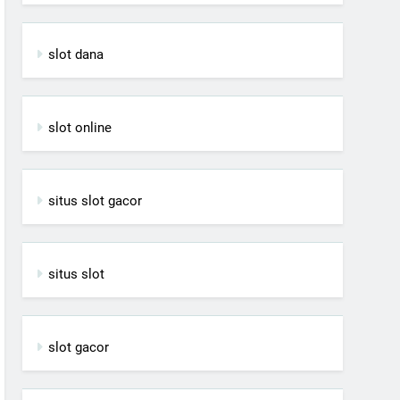
slot dana
slot online
situs slot gacor
situs slot
slot gacor