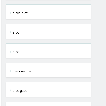
situs slot
slot
slot
live draw hk
slot gacor