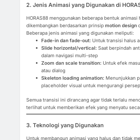
2.
Jenis Animasi yang Digunakan di HORA
HORAS88 menggunakan beberapa bentuk animasi 
dikembangkan berdasarkan prinsip
motion design
Beberapa jenis animasi yang digunakan meliputi:
Fade-in dan fade-out:
Untuk transisi halus 
Slide horizontal/vertical:
Saat berpindah anta
dalam navigasi multi-step
Zoom dan scale transition:
Untuk efek masu
atau dialog
Skeleton loading animation:
Menunjukkan pr
placeholder visual untuk mengurangi persep
Semua transisi ini dirancang agar tidak terlalu m
terlihat untuk memberikan efek yang menyatu secar
3.
Teknologi yang Digunakan
Untuk membangun animasi yang halus dan tidak m