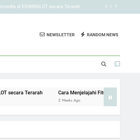
 Tersedia di EDWINSLOT secara Terarah
ng Tersedia di LEBAH4D secara Efektif
ng Tersedia di KAYA787 secara Terarah
NEWSLETTER
RANDOM NEWS
top dengan Proses yang Lebih Terarah
Kebugaran Yang Terpercaya.
 Tersedia di EDWINSLOT secara Terarah
ng Tersedia di LEBAH4D secara Efektif
ng Tersedia di KAYA787 secara Terarah
 Terarah
Cara Menjelajahi Fitur Utama yang Tersedia di
2 Weeks Ago