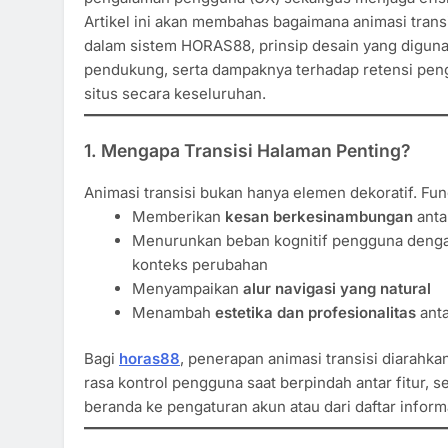
Artikel ini akan membahas bagaimana animasi trans
dalam sistem HORAS88, prinsip desain yang diguna
pendukung, serta dampaknya terhadap retensi peng
situs secara keseluruhan.
1.
Mengapa Transisi Halaman Penting?
Animasi transisi bukan hanya elemen dekoratif. F
Memberikan
kesan berkesinambungan
anta
Menurunkan beban kognitif pengguna deng
konteks perubahan
Menyampaikan
alur navigasi yang natural
Menambah
estetika dan profesionalitas
ant
Bagi
horas88
, penerapan animasi transisi diarahk
rasa kontrol pengguna saat berpindah antar fitur, s
beranda ke pengaturan akun atau dari daftar inform