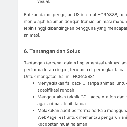
visual.
Bahkan dalam pengujian UX internal HORAS88, pe
menjelajah halaman dengan transisi animasi menu
lebih tinggi
dibandingkan pengguna yang mendapat n
animasi.
6.
Tantangan dan Solusi
Tantangan terbesar dalam implementasi animasi ad
performa tetap ringan, terutama di perangkat lama 
Untuk mengatasi hal ini, HORAS88:
Menyediakan fallback UI tanpa animasi untu
spesifikasi rendah
Menggunakan teknik GPU acceleration dan 
agar animasi lebih lancar
Melakukan audit performa berkala menggun
WebPageTest untuk memantau pengaruh ani
kecepatan muat halaman