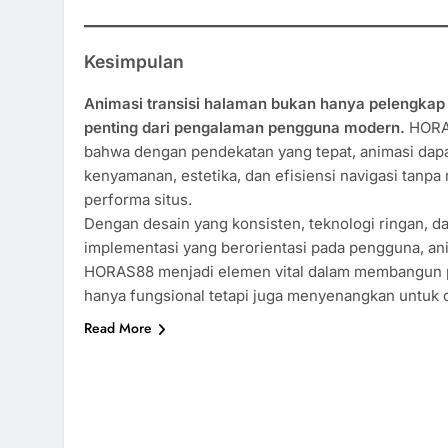
Kesimpulan
Animasi transisi halaman bukan hanya pelengkap v
penting dari pengalaman pengguna modern.
HORA
bahwa dengan pendekatan yang tepat, animasi dap
kenyamanan, estetika, dan efisiensi navigasi tanp
performa situs.
Dengan desain yang konsisten, teknologi ringan, da
implementasi yang berorientasi pada pengguna, anim
HORAS88 menjadi elemen vital dalam membangun p
hanya fungsional tetapi juga menyenangkan untuk di
Read More