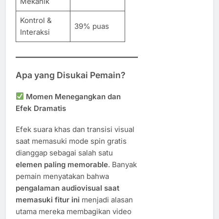
Mekanik
Kontrol &
39% puas
Interaksi
Apa yang Disukai Pemain?
Momen Menegangkan dan
Efek Dramatis
Efek suara khas dan transisi visual
saat memasuki mode spin gratis
dianggap sebagai salah satu
elemen paling memorable
. Banyak
pemain menyatakan bahwa
pengalaman audiovisual saat
memasuki fitur ini
menjadi alasan
utama mereka membagikan video