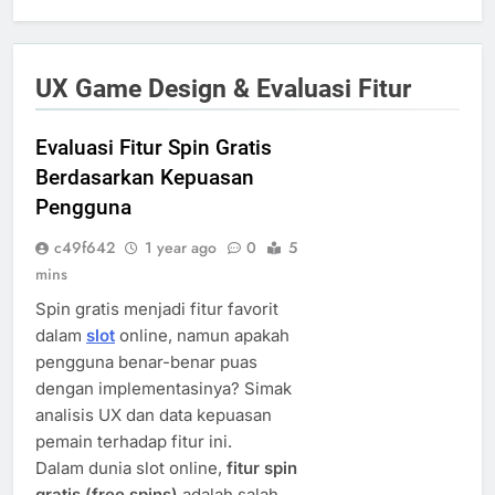
UX Game Design & Evaluasi Fitur
Evaluasi Fitur Spin Gratis
Berdasarkan Kepuasan
Pengguna
c49f642
1 year ago
0
5
mins
Spin gratis menjadi fitur favorit
dalam
slot
online, namun apakah
pengguna benar-benar puas
dengan implementasinya? Simak
analisis UX dan data kepuasan
pemain terhadap fitur ini.
Dalam dunia slot online,
fitur spin
gratis (free spins)
adalah salah