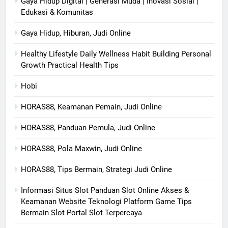
Gaya Hidup Digital | Generasi Muda | Inovasi Sosial |
Edukasi & Komunitas
Gaya Hidup, Hiburan, Judi Online
Healthy Lifestyle Daily Wellness Habit Building Personal
Growth Practical Health Tips
Hobi
HORAS88, Keamanan Pemain, Judi Online
HORAS88, Panduan Pemula, Judi Online
HORAS88, Pola Maxwin, Judi Online
HORAS88, Tips Bermain, Strategi Judi Online
Informasi Situs Slot Panduan Slot Online Akses &
Keamanan Website Teknologi Platform Game Tips
Bermain Slot Portal Slot Terpercaya