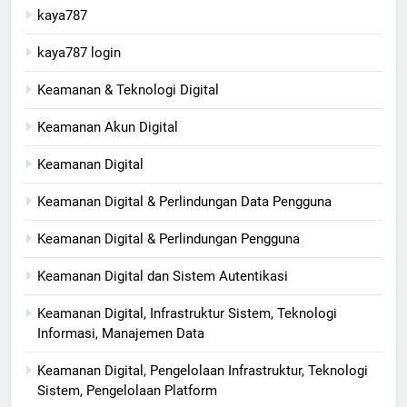
kaya787
kaya787 login
Keamanan & Teknologi Digital
Keamanan Akun Digital
Keamanan Digital
Keamanan Digital & Perlindungan Data Pengguna
Keamanan Digital & Perlindungan Pengguna
Keamanan Digital dan Sistem Autentikasi
Keamanan Digital, Infrastruktur Sistem, Teknologi
Informasi, Manajemen Data
Keamanan Digital, Pengelolaan Infrastruktur, Teknologi
Sistem, Pengelolaan Platform