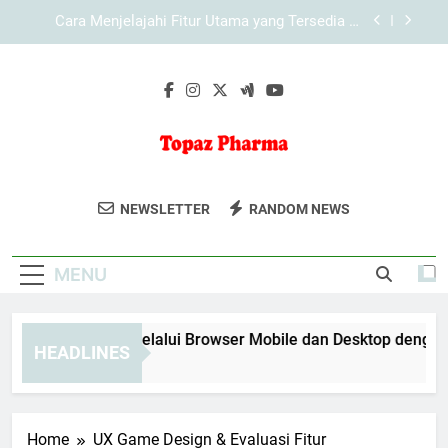
Skip
Cara Menjelajahi Fitur Utama yang Tersedia di
to
LEBAH4D secara Efektif
content
Cara Menjelajahi Fitur Utama yang Tersedia di
KAYA787 secara Terarah
LEBAH4D Login melalui Browser Mobile dan
Desktop dengan Proses yang Lebih Terarah
Cara Menjelajahi Fitur Utama yang Tersedia di
EDWINSLOT secara Terarah
Topaz Pharma
Dapatkan Produk Farmasi Berkualitas Di
Cara Menjelajahi Fitur Utama yang Tersedia di
NEWSLETTER
RANDOM NEWS
LEBAH4D secara Efektif
Topaz Pharma. Kesehatan Dan
Cara Menjelajahi Fitur Utama yang Tersedia di
Kebugaran Yang Terpercaya.
KAYA787 secara Terarah
MENU
BAH4D Login melalui Browser Mobile dan Desktop dengan Pro
HEADLINES
Weeks Ago
Home
UX Game Design & Evaluasi Fitur