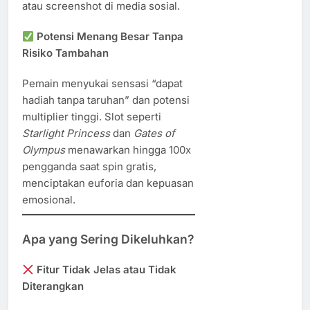
atau screenshot di media sosial.
Potensi Menang Besar Tanpa
Risiko Tambahan
Pemain menyukai sensasi “dapat
hadiah tanpa taruhan” dan potensi
multiplier tinggi. Slot seperti
Starlight Princess
dan
Gates of
Olympus
menawarkan hingga 100x
pengganda saat spin gratis,
menciptakan euforia dan kepuasan
emosional.
Apa yang Sering Dikeluhkan?
Fitur Tidak Jelas atau Tidak
Diterangkan