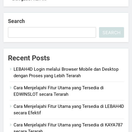
Search
SEARCH
Recent Posts
LEBAH4D Login melalui Browser Mobile dan Desktop
dengan Proses yang Lebih Terarah
Cara Menjelajahi Fitur Utama yang Tersedia di
EDWINSLOT secara Terarah
Cara Menjelajahi Fitur Utama yang Tersedia di LEBAH4D
secara Efektif
Cara Menjelajahi Fitur Utama yang Tersedia di KAYA787
secara Terarah