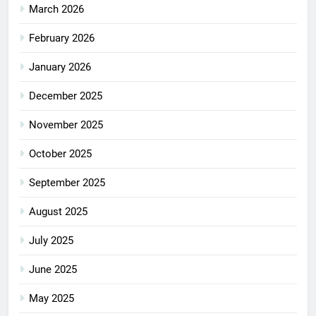
March 2026
February 2026
January 2026
December 2025
November 2025
October 2025
September 2025
August 2025
July 2025
June 2025
May 2025