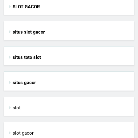
SLOT GACOR
situs slot gacor
situs toto slot
situs gacor
slot
slot gacor