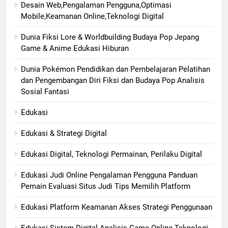
Desain Web,Pengalaman Pengguna,Optimasi
Mobile,Keamanan Online,Teknologi Digital
Dunia Fiksi Lore & Worldbuilding Budaya Pop Jepang
Game & Anime Edukasi Hiburan
Dunia Pokémon Pendidikan dan Pembelajaran Pelatihan
dan Pengembangan Diri Fiksi dan Budaya Pop Analisis
Sosial Fantasi
Edukasi
Edukasi & Strategi Digital
Edukasi Digital, Teknologi Permainan, Perilaku Digital
Edukasi Judi Online Pengalaman Pengguna Panduan
Pemain Evaluasi Situs Judi Tips Memilih Platform
Edukasi Platform Keamanan Akses Strategi Penggunaan