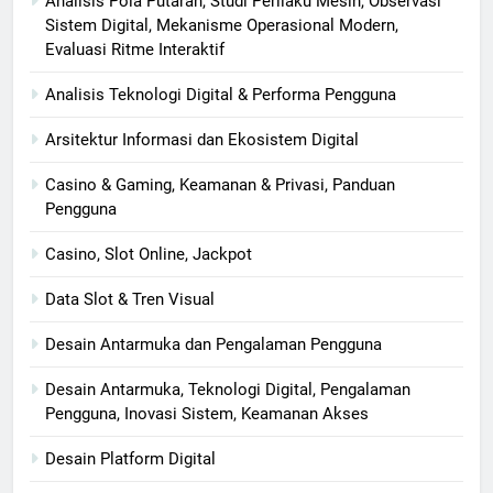
Analisis Pola Putaran, Studi Perilaku Mesin, Observasi
Sistem Digital, Mekanisme Operasional Modern,
Evaluasi Ritme Interaktif
Analisis Teknologi Digital & Performa Pengguna
Arsitektur Informasi dan Ekosistem Digital
Casino & Gaming, Keamanan & Privasi, Panduan
Pengguna
Casino, Slot Online, Jackpot
Data Slot & Tren Visual
Desain Antarmuka dan Pengalaman Pengguna
Desain Antarmuka, Teknologi Digital, Pengalaman
Pengguna, Inovasi Sistem, Keamanan Akses
Desain Platform Digital