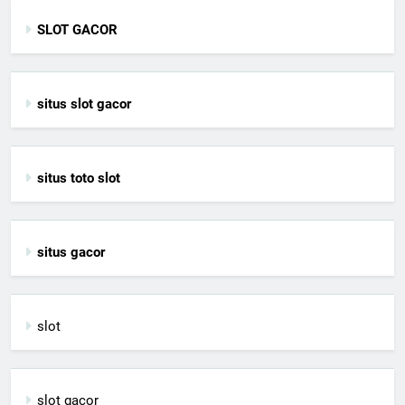
SLOT GACOR
situs slot gacor
situs toto slot
situs gacor
slot
slot gacor