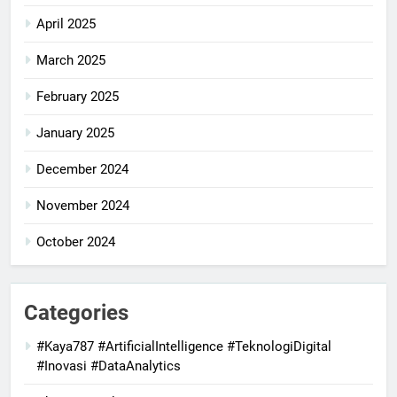
April 2025
March 2025
February 2025
January 2025
December 2024
November 2024
October 2024
Categories
#Kaya787 #ArtificialIntelligence #TeknologiDigital
#Inovasi #DataAnalytics