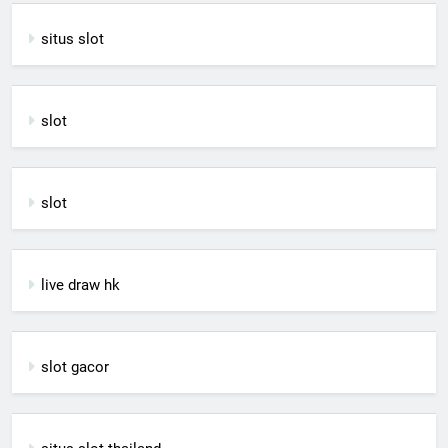
situs slot
slot
slot
live draw hk
slot gacor