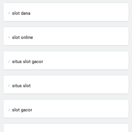
slot dana
slot online
situs slot gacor
situs slot
slot gacor