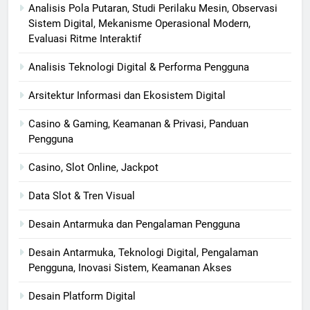
Analisis Pola Putaran, Studi Perilaku Mesin, Observasi
Sistem Digital, Mekanisme Operasional Modern,
Evaluasi Ritme Interaktif
Analisis Teknologi Digital & Performa Pengguna
Arsitektur Informasi dan Ekosistem Digital
Casino & Gaming, Keamanan & Privasi, Panduan
Pengguna
Casino, Slot Online, Jackpot
Data Slot & Tren Visual
Desain Antarmuka dan Pengalaman Pengguna
Desain Antarmuka, Teknologi Digital, Pengalaman
Pengguna, Inovasi Sistem, Keamanan Akses
Desain Platform Digital