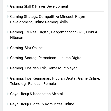
Gaming Skill & Player Development
Gaming Strategy, Competitive Mindset, Player
Development, Online Gaming Skills
Gaming, Edukasi Digital, Pengembangan Skill, Hobi &
Hiburan
Gaming, Slot Online
Gaming, Strategi Permainan, Hiburan Digital
Gaming, Tips dan Trik, Game Multiplayer
Gaming, Tips Keamanan, Hiburan Digital, Game Online,
Teknologi, Panduan Pemula
Gaya Hidup & Kesehatan Mental
Gaya Hidup Digital & Komunitas Online