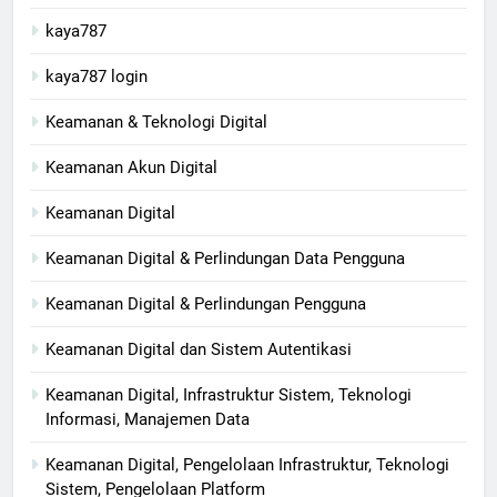
kaya787
kaya787 login
Keamanan & Teknologi Digital
Keamanan Akun Digital
Keamanan Digital
Keamanan Digital & Perlindungan Data Pengguna
Keamanan Digital & Perlindungan Pengguna
Keamanan Digital dan Sistem Autentikasi
Keamanan Digital, Infrastruktur Sistem, Teknologi
Informasi, Manajemen Data
Keamanan Digital, Pengelolaan Infrastruktur, Teknologi
Sistem, Pengelolaan Platform