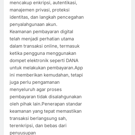
mencakup enkripsi, autentikasi,
manajemen privasi, proteksi
identitas, dan langkah pencegahan
penyalahgunaan akun.
Keamanan pembayaran digital
telah menjadi perhatian utama
dalam transaksi online, termasuk
ketika pengguna menggunakan
dompet elektronik seperti DANA
untuk melakukan pembayaran.App
ini memberikan kemudahan, tetapi
juga perlu pengamanan
menyeluruh agar proses
pembayaran tidak disalahgunakan
oleh pihak lain.Penerapan standar
keamanan yang tepat memastikan
transaksi berlangsung sah,
terenkripsi, dan bebas dari
penyusupan