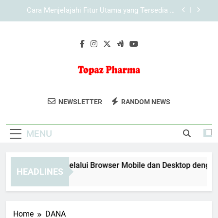
Skip
Cara Menjelajahi Fitur Utama yang Tersedia di
to
LEBAH4D secara Efektif
content
Cara Menjelajahi Fitur Utama yang Tersedia di
KAYA787 secara Terarah
LEBAH4D Login melalui Browser Mobile dan
Desktop dengan Proses yang Lebih Terarah
Cara Menjelajahi Fitur Utama yang Tersedia di
EDWINSLOT secara Terarah
Topaz Pharma
Dapatkan Produk Farmasi Berkualitas Di
Cara Menjelajahi Fitur Utama yang Tersedia di
NEWSLETTER
RANDOM NEWS
LEBAH4D secara Efektif
Topaz Pharma. Kesehatan Dan
Cara Menjelajahi Fitur Utama yang Tersedia di
Kebugaran Yang Terpercaya.
KAYA787 secara Terarah
MENU
BAH4D Login melalui Browser Mobile dan Desktop dengan Pro
HEADLINES
Week Ago
Home
DANA