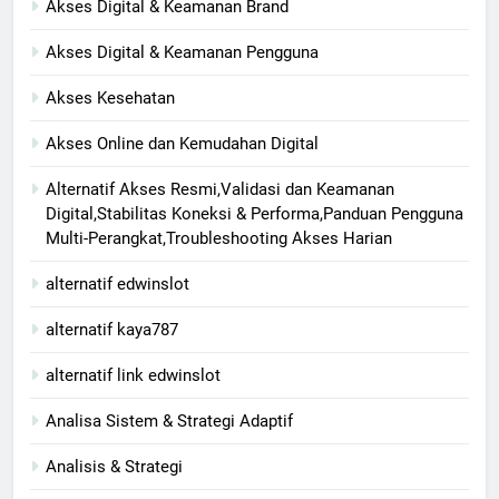
Akses Digital & Keamanan Brand
Akses Digital & Keamanan Pengguna
Akses Kesehatan
Akses Online dan Kemudahan Digital
Alternatif Akses Resmi,Validasi dan Keamanan
Digital,Stabilitas Koneksi & Performa,Panduan Pengguna
Multi-Perangkat,Troubleshooting Akses Harian
alternatif edwinslot
alternatif kaya787
alternatif link edwinslot
Analisa Sistem & Strategi Adaptif
Analisis & Strategi