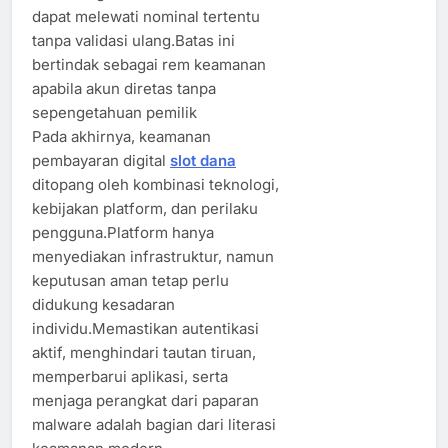
dapat melewati nominal tertentu
tanpa validasi ulang.Batas ini
bertindak sebagai rem keamanan
apabila akun diretas tanpa
sepengetahuan pemilik
Pada akhirnya, keamanan
pembayaran digital
slot dana
ditopang oleh kombinasi teknologi,
kebijakan platform, dan perilaku
pengguna.Platform hanya
menyediakan infrastruktur, namun
keputusan aman tetap perlu
didukung kesadaran
individu.Memastikan autentikasi
aktif, menghindari tautan tiruan,
memperbarui aplikasi, serta
menjaga perangkat dari paparan
malware adalah bagian dari literasi