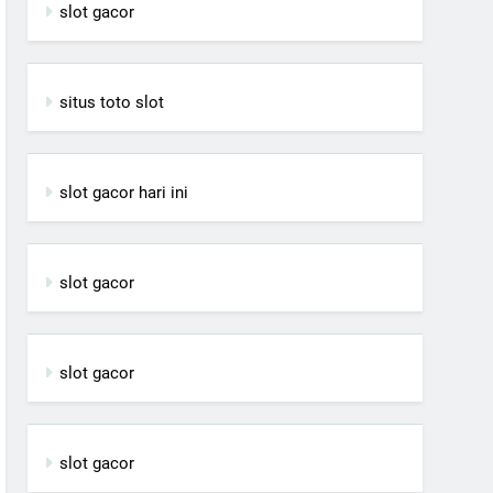
slot gacor
situs toto slot
slot gacor hari ini
slot gacor
slot gacor
slot gacor