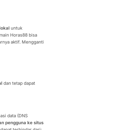
lokal
untuk
omain Horas88 bisa
rnya aktif. Mengganti
al
dan tetap dapat
asi data (DNS
n pengguna ke situs
apat terhindar dari: