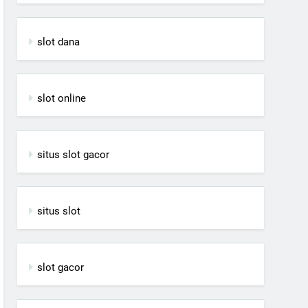
slot dana
slot online
situs slot gacor
situs slot
slot gacor