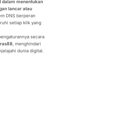
al dalam menentukan
an lancar atau
tem DNS berperan
uhi setiap klik yang
pengaturannya secara
oras88
, menghindari
lajahi dunia digital.