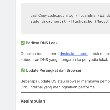
bashCopy code
ipconfig /flushdns (Windo
Periksa DNS Leak
Gunakan tools seperti
dnsleaktest.com
untuk memas
kebocoran DNS yang mengarah ke penyedia lokal.
Update Perangkat dan Browser
Beberapa update OS atau browser membawa pemba
DNS internal yang meningkatkan performa.
Kesimpulan