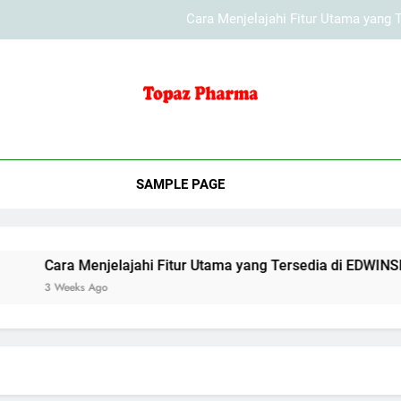
Cara Menjelajahi Fitur Utama yang
Cara Menjelajahi Fitur Utama ya
Cara Menjelajahi Fitur Utama ya
az Pharma
LEBAH4D Login melalui Browser Mobile dan Desk
Produk Farmasi Berkualitas Di Topaz Pharma. Kesehatan Dan 
Cara Menjelajahi Fitur Utama yang
SAMPLE PAGE
Cara Menjelajahi Fitur Utama ya
Cara Menjelajahi Fitur Utama ya
Menjelajahi Fitur Utama yang Tersedia di EDWINSLOT secara 
s Ago