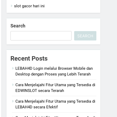
slot gacor hari ini
Search
SEARCH
Recent Posts
LEBAH4D Login melalui Browser Mobile dan
Desktop dengan Proses yang Lebih Terarah
Cara Menjelajahi Fitur Utama yang Tersedia di
EDWINSLOT secara Terarah
Cara Menjelajahi Fitur Utama yang Tersedia di
LEBAH4D secara Efektif