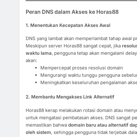
Peran DNS dalam Akses ke Horas88
1.
Menentukan Kecepatan Akses Awal
DNS yang lambat akan memperlambat tahap awal pro
Meskipun server Horas88 sangat cepat, jika
resol
waktu lama
, pengguna tetap akan mengalami delay
akan:
Mempercepat proses resolusi domain
Mengurangi waktu tunggu pengguna sebelu
Meningkatkan keseluruhan pengalaman aks
2.
Membantu Mengakses Link Alternatif
Horas88 kerap melakukan rotasi domain atau men
untuk mengatasi pembatasan akses. DNS sangat pe
memastikan bahwa
domain baru atau alternatif da
oleh sistem
, sehingga pengguna tidak terjebak dal