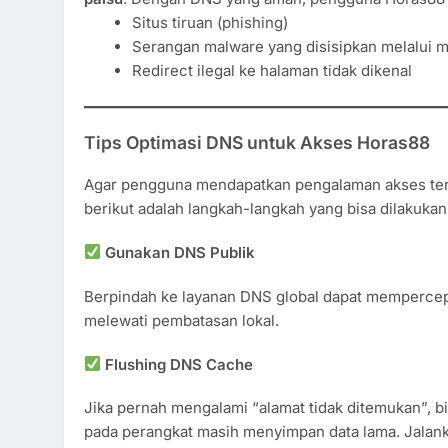
Situs tiruan (phishing)
Serangan malware yang disisipkan melalui m
Redirect ilegal ke halaman tidak dikenal
Tips Optimasi DNS untuk Akses Horas88
Agar pengguna mendapatkan pengalaman akses ter
berikut adalah langkah-langkah yang bisa dilakukan
Gunakan DNS Publik
Berpindah ke layanan DNS global dapat mempercep
melewati pembatasan lokal.
Flushing DNS Cache
Jika pernah mengalami “alamat tidak ditemukan”, b
pada perangkat masih menyimpan data lama. Jalank