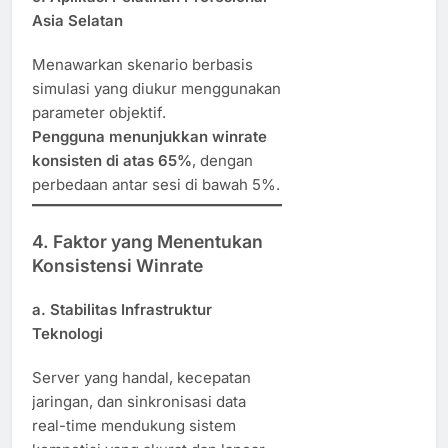
Asia Selatan
Menawarkan skenario berbasis
simulasi yang diukur menggunakan
parameter objektif.
Pengguna menunjukkan winrate
konsisten di atas 65%
, dengan
perbedaan antar sesi di bawah 5%.
4. Faktor yang Menentukan
Konsistensi Winrate
a.
Stabilitas Infrastruktur
Teknologi
Server yang handal, kecepatan
jaringan, dan sinkronisasi data
real-time mendukung sistem