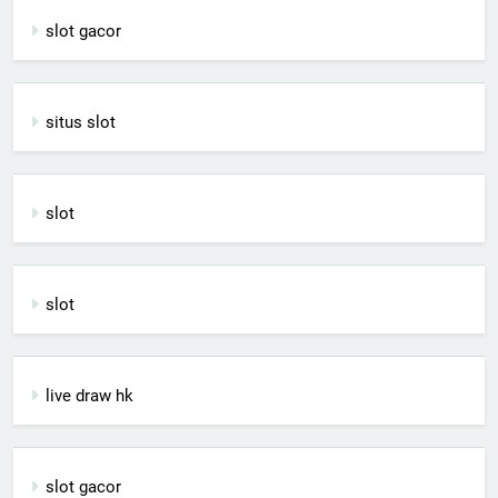
slot gacor
situs slot
slot
slot
live draw hk
slot gacor