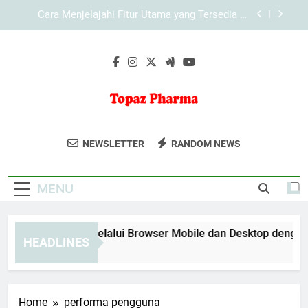
Skip
Cara Menjelajahi Fitur Utama yang Tersedia di
to
LEBAH4D secara Efektif
content
Cara Menjelajahi Fitur Utama yang Tersedia di
KAYA787 secara Terarah
LEBAH4D Login melalui Browser Mobile dan
Desktop dengan Proses yang Lebih Terarah
Cara Menjelajahi Fitur Utama yang Tersedia di
EDWINSLOT secara Terarah
Topaz Pharma
Dapatkan Produk Farmasi Berkualitas Di
Cara Menjelajahi Fitur Utama yang Tersedia di
NEWSLETTER
RANDOM NEWS
LEBAH4D secara Efektif
Topaz Pharma. Kesehatan Dan
Cara Menjelajahi Fitur Utama yang Tersedia di
Kebugaran Yang Terpercaya.
KAYA787 secara Terarah
MENU
BAH4D Login melalui Browser Mobile dan Desktop dengan Pro
HEADLINES
Weeks Ago
Home
performa pengguna