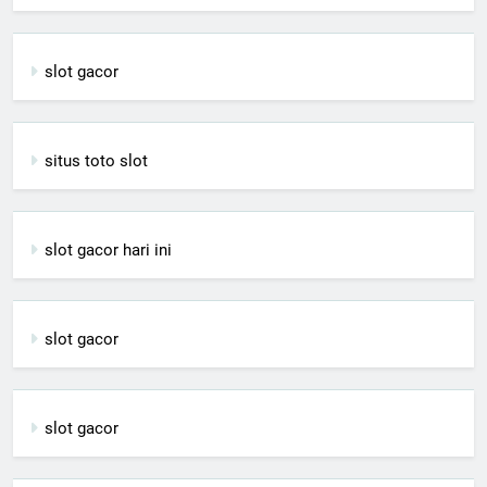
slot gacor
situs toto slot
slot gacor hari ini
slot gacor
slot gacor