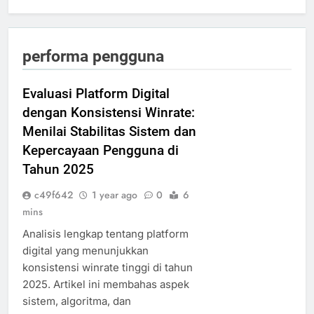
performa pengguna
Evaluasi Platform Digital
dengan Konsistensi Winrate:
Menilai Stabilitas Sistem dan
Kepercayaan Pengguna di
Tahun 2025
c49f642
1 year ago
0
6
mins
Analisis lengkap tentang platform
digital yang menunjukkan
konsistensi winrate tinggi di tahun
2025. Artikel ini membahas aspek
sistem, algoritma, dan