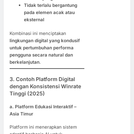
Tidak terlalu bergantung
pada elemen acak atau
eksternal
Kombinasi ini menciptakan
lingkungan digital yang kondusif
untuk pertumbuhan performa
pengguna secara natural dan
berkelanjutan
.
3. Contoh Platform Digital
dengan Konsistensi Winrate
Tinggi (2025)
a.
Platform Edukasi Interaktif –
Asia Timur
Platform ini menerapkan sistem