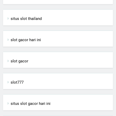
situs slot thailand
slot gacor hari ini
slot gacor
slot777
situs slot gacor hari ini