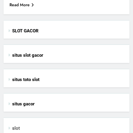
Read More
SLOT GACOR
situs slot gacor
situs toto slot
situs gacor
slot