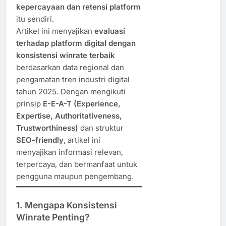
kepercayaan dan retensi platform
itu sendiri.
Artikel ini menyajikan
evaluasi
terhadap platform digital dengan
konsistensi winrate terbaik
berdasarkan data regional dan
pengamatan tren industri digital
tahun 2025. Dengan mengikuti
prinsip
E-E-A-T (Experience,
Expertise, Authoritativeness,
Trustworthiness)
dan struktur
SEO-friendly
, artikel ini
menyajikan informasi relevan,
terpercaya, dan bermanfaat untuk
pengguna maupun pengembang.
1. Mengapa Konsistensi
Winrate Penting?