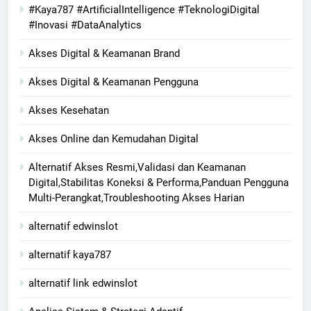
#Kaya787 #ArtificialIntelligence #TeknologiDigital
#Inovasi #DataAnalytics
Akses Digital & Keamanan Brand
Akses Digital & Keamanan Pengguna
Akses Kesehatan
Akses Online dan Kemudahan Digital
Alternatif Akses Resmi,Validasi dan Keamanan
Digital,Stabilitas Koneksi & Performa,Panduan Pengguna
Multi-Perangkat,Troubleshooting Akses Harian
alternatif edwinslot
alternatif kaya787
alternatif link edwinslot