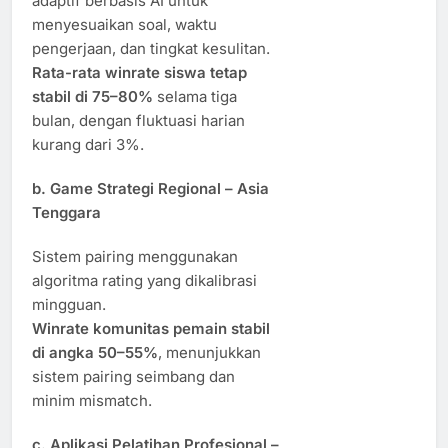
adaptif berbasis AI untuk
menyesuaikan soal, waktu
pengerjaan, dan tingkat kesulitan.
Rata-rata winrate siswa tetap
stabil di 75–80%
selama tiga
bulan, dengan fluktuasi harian
kurang dari 3%.
b.
Game Strategi Regional – Asia
Tenggara
Sistem pairing menggunakan
algoritma rating yang dikalibrasi
mingguan.
Winrate komunitas pemain stabil
di angka 50–55%
, menunjukkan
sistem pairing seimbang dan
minim mismatch.
c.
Aplikasi Pelatihan Profesional –