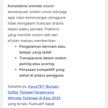
Konsistensi winrate
adalah
kemampuan sistem untuk menjaga
agar rasio kemenangan pengguna
tidak mengalami fluktuasi drastis
dalam waktu pendek. Platform
yang memiliki sistem adil dan
efisien mampu memberikan:
Pengalaman bermain atau
belajar yang stabil
Transparansi dalam sistem
pairing atau scoring
Perasaan kompetitif yang
sehat di antara pengguna
Sebaliknya,
Kaya787: Buruan
Daftar Tempat Terpercaya
Winrate Tertinggi di Asia 2025
yang terlalu fluktuatif dapat