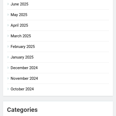
June 2025
May 2025
April 2025
March 2025
February 2025
January 2025
December 2024
November 2024
October 2024
Categories