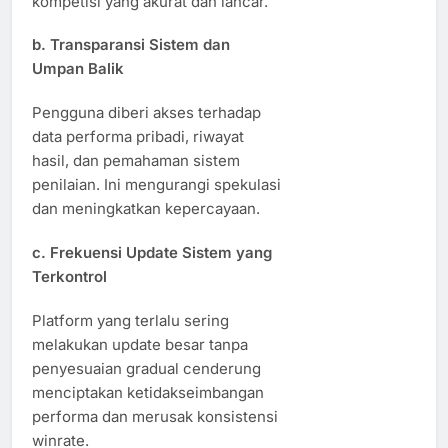
kompetisi yang akurat dan lancar.
b.
Transparansi Sistem dan
Umpan Balik
Pengguna diberi akses terhadap
data performa pribadi, riwayat
hasil, dan pemahaman sistem
penilaian. Ini mengurangi spekulasi
dan meningkatkan kepercayaan.
c.
Frekuensi Update Sistem yang
Terkontrol
Platform yang terlalu sering
melakukan update besar tanpa
penyesuaian gradual cenderung
menciptakan ketidakseimbangan
performa dan merusak konsistensi
winrate.