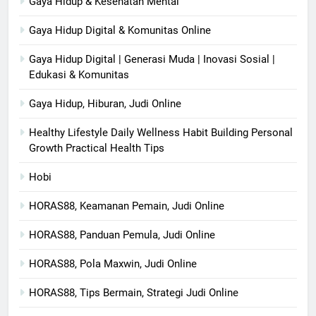
Gaya Hidup & Kesehatan Mental
Gaya Hidup Digital & Komunitas Online
Gaya Hidup Digital | Generasi Muda | Inovasi Sosial |
Edukasi & Komunitas
Gaya Hidup, Hiburan, Judi Online
Healthy Lifestyle Daily Wellness Habit Building Personal
Growth Practical Health Tips
Hobi
HORAS88, Keamanan Pemain, Judi Online
HORAS88, Panduan Pemula, Judi Online
HORAS88, Pola Maxwin, Judi Online
HORAS88, Tips Bermain, Strategi Judi Online