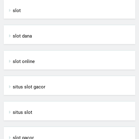
slot
slot dana
slot online
situs slot gacor
situs slot
slot gacor