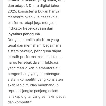
dan adaptif
. Di era digital tahun
2025, konsistensi bukan hanya
mencerminkan kualitas teknis
platform, tetapi juga menjadi
indikator
kepercayaan dan
loyalitas pengguna
.
Dengan memilih platform yang
tepat dan memahami bagaimana
sistem bekerja, pengguna dapat
meraih performa maksimal tanpa
harus terjebak dalam fluktuasi
yang merugikan. Sementara itu,
pengembang yang membangun
sistem kompetitif yang konsisten
akan lebih mudah membangun
reputasi jangka panjang dalam
lanskap digital yang semakin padat
dan kompetitif.