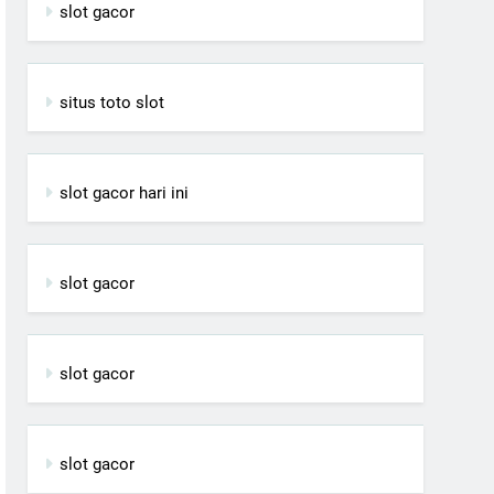
slot gacor
situs toto slot
slot gacor hari ini
slot gacor
slot gacor
slot gacor