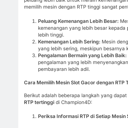
peluang lebih baik untuk meraih kemenangan
memilih mesin dengan RTP tinggi sangat pent
Peluang Kemenangan Lebih Besar:
Mes
kemenangan yang lebih besar kepada 
lebih tinggi.
Kemenangan Lebih Sering:
Mesin deng
yang lebih sering, meskipun besarnya
Pengalaman Bermain yang Lebih Baik:
pengalaman yang lebih menyenangkan 
pembayaran lebih adil.
Cara Memilih Mesin Slot Gacor dengan RTP 
Berikut adalah beberapa langkah yang dapat
RTP tertinggi
di Champion4D:
Periksa Informasi RTP di Setiap Mesin 