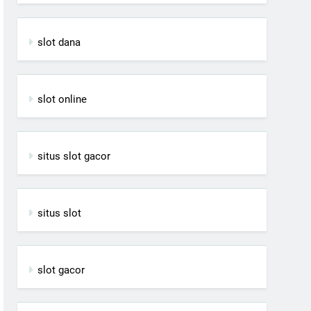
slot dana
slot online
situs slot gacor
situs slot
slot gacor