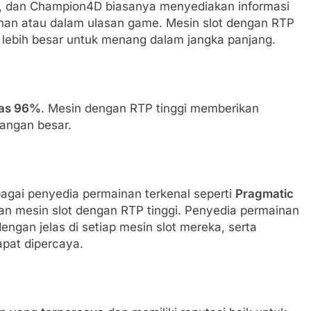
 dan Champion4D biasanya menyediakan informasi
nan atau dalam ulasan game. Mesin slot dengan RTP
g lebih besar untuk menang dalam jangka panjang.
tas 96%
. Mesin dengan RTP tinggi memberikan
nangan besar.
gai penyedia permainan terkenal seperti
Pragmatic
n mesin slot dengan RTP tinggi. Penyedia permainan
ngan jelas di setiap mesin slot mereka, serta
pat dipercaya.