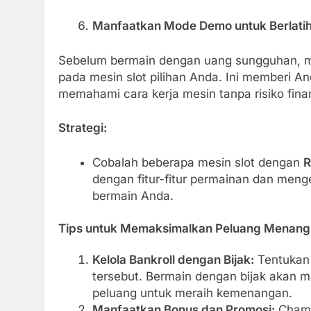
Manfaatkan Mode Demo untuk Berlati
Sebelum bermain dengan uang sungguhan, 
pada mesin slot pilihan Anda. Ini memberi 
memahami cara kerja mesin tanpa risiko finan
Strategi:
Cobalah beberapa mesin slot dengan
R
dengan fitur-fitur permainan dan men
bermain Anda.
Tips untuk Memaksimalkan Peluang Menang d
Kelola Bankroll dengan Bijak:
Tentukan 
tersebut. Bermain dengan bijak akan 
peluang untuk meraih kemenangan.
Manfaatkan Bonus dan Promosi:
Champ