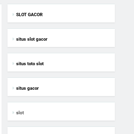
SLOT GACOR
situs slot gacor
situs toto slot
situs gacor
slot