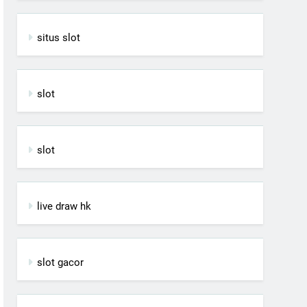
situs slot
slot
slot
live draw hk
slot gacor