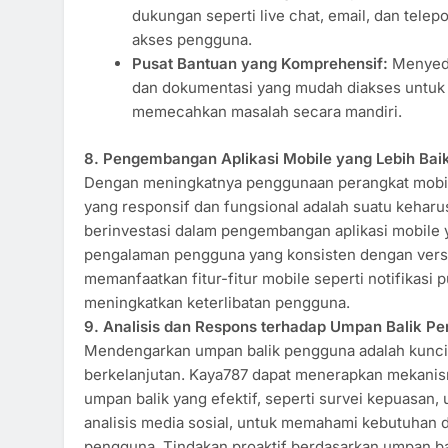
dukungan seperti live chat, email, dan tel
akses pengguna.​
Pusat Bantuan yang Komprehensif:
Menyedia
dan dokumentasi yang mudah diakses untu
memecahkan masalah secara mandiri.​
8. Pengembangan Aplikasi Mobile yang Lebih Bai
Dengan meningkatnya penggunaan perangkat mobile
yang responsif dan fungsional adalah suatu keharu
berinvestasi dalam pengembangan aplikasi mobil
pengalaman pengguna yang konsisten dengan versi
memanfaatkan fitur-fitur mobile seperti notifikasi 
meningkatkan keterlibatan pengguna.​
9. Analisis dan Respons terhadap Umpan Balik P
Mendengarkan umpan balik pengguna adalah kunci
berkelanjutan. Kaya787 dapat menerapkan mekan
umpan balik yang efektif, seperti survei kepuasan,
analisis media sosial, untuk memahami kebutuhan 
pengguna. Tindakan proaktif berdasarkan umpan bal