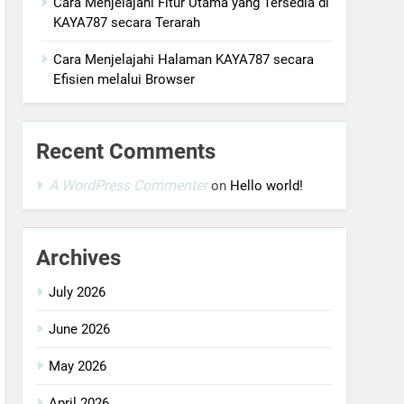
Cara Menjelajahi Fitur Utama yang Tersedia di
KAYA787 secara Terarah
Cara Menjelajahi Halaman KAYA787 secara
Efisien melalui Browser
Recent Comments
A WordPress Commenter
on
Hello world!
Archives
July 2026
June 2026
May 2026
April 2026