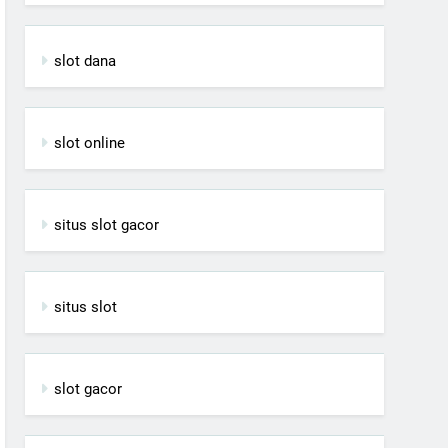
slot dana
slot online
situs slot gacor
situs slot
slot gacor