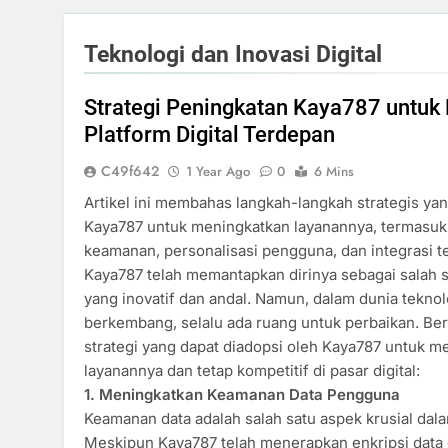
Teknologi dan Inovasi Digital
Strategi Peningkatan Kaya787 untuk
Platform Digital Terdepan
C49f642
1 Year Ago
0
6 Mins
Artikel ini membahas langkah-langkah strategis yan
Kaya787 untuk meningkatkan layanannya, termasuk
keamanan, personalisasi pengguna, dan integrasi te
Kaya787 telah memantapkan dirinya sebagai salah sa
yang inovatif dan andal. Namun, dalam dunia teknol
berkembang, selalu ada ruang untuk perbaikan. Ber
strategi yang dapat diadopsi oleh Kaya787 untuk m
layanannya dan tetap kompetitif di pasar digital:​
1. Meningkatkan Keamanan Data Pengguna
Keamanan data adalah salah satu aspek krusial dalam
Meskipun Kaya787 telah menerapkan enkripsi data