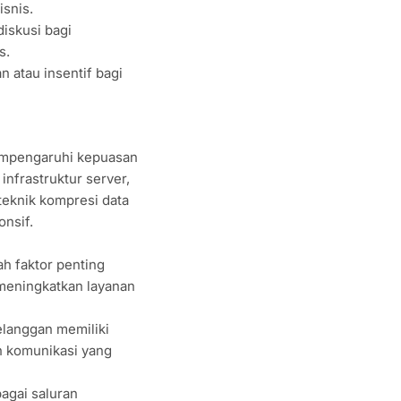
snis.​
iskusi bagi
.​
atau insentif bagi
empengaruhi kepuasan
nfrastruktur server,
eknik kompresi data
sif.​
ah faktor penting
meningkatkan layanan
langgan memiliki
 komunikasi yang
gai saluran