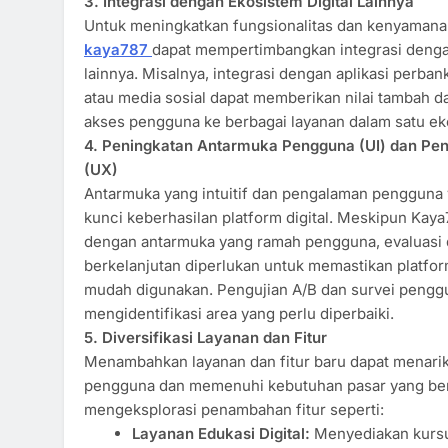
3. Integrasi dengan Ekosistem Digital Lainnya
Untuk meningkatkan fungsionalitas dan kenyamana
kaya787
dapat mempertimbangkan integrasi dengan
lainnya. Misalnya, integrasi dengan aplikasi perb
atau media sosial dapat memberikan nilai tambah
akses pengguna ke berbagai layanan dalam satu eko
4. Peningkatan Antarmuka Pengguna (UI) dan P
(UX)
Antarmuka yang intuitif dan pengalaman pengguna
kunci keberhasilan platform digital. Meskipun Kaya
dengan antarmuka yang ramah pengguna, evaluasi 
berkelanjutan diperlukan untuk memastikan platfor
mudah digunakan. Pengujian A/B dan survei peng
mengidentifikasi area yang perlu diperbaiki.​
5. Diversifikasi Layanan dan Fitur
Menambahkan layanan dan fitur baru dapat menarik
pengguna dan memenuhi kebutuhan pasar yang be
mengeksplorasi penambahan fitur seperti:​
Layanan Edukasi Digital:
Menyediakan kursu