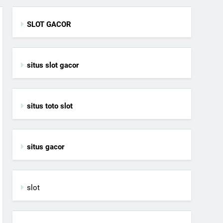
SLOT GACOR
situs slot gacor
situs toto slot
situs gacor
slot