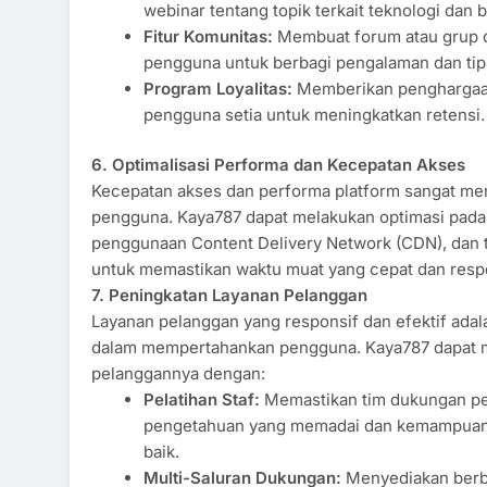
webinar tentang topik terkait teknologi dan bi
Fitur Komunitas:
Membuat forum atau grup d
pengguna untuk berbagi pengalaman dan tips
Program Loyalitas:
Memberikan penghargaan 
pengguna setia untuk meningkatkan retensi.​
6. Optimalisasi Performa dan Kecepatan Akses
Kecepatan akses dan performa platform sangat m
pengguna. Kaya787 dapat melakukan optimasi pada i
penggunaan Content Delivery Network (CDN), dan t
untuk memastikan waktu muat yang cepat dan respon
7. Peningkatan Layanan Pelanggan
Layanan pelanggan yang responsif dan efektif adal
dalam mempertahankan pengguna. Kaya787 dapat 
pelanggannya dengan:​
Pelatihan Staf:
Memastikan tim dukungan pe
pengetahuan yang memadai dan kemampuan
baik.​
Multi-Saluran Dukungan:
Menyediakan berba