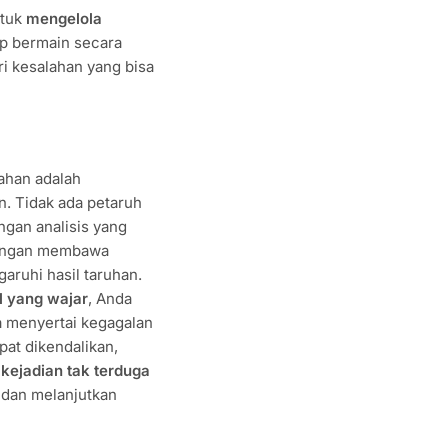
ntuk
mengelola
ap bermain secara
ri kesalahan yang bisa
ahan adalah
n. Tidak ada petaruh
gan analisis yang
ndingan membawa
ruhi hasil taruhan.
l yang wajar
, Anda
a menyertai kegagalan
at dikendalikan,
u
kejadian tak terduga
 dan melanjutkan