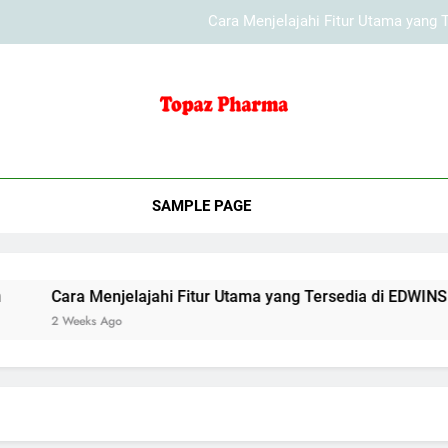
Cara Menjelajahi Fitur Utama yang
Cara Menjelajahi Fitur Utama ya
Cara Menjelajahi Fitur Utama ya
az Pharma
LEBAH4D Login melalui Browser Mobile dan Desk
Produk Farmasi Berkualitas Di Topaz Pharma. Kesehatan Dan 
Cara Menjelajahi Fitur Utama yang
SAMPLE PAGE
Cara Menjelajahi Fitur Utama ya
Cara Menjelajahi Fitur Utama ya
enjelajahi Fitur Utama yang Tersedia di EDWINSLOT secara T
 Ago