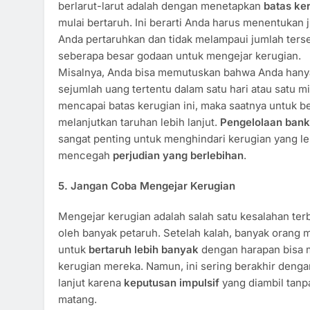
berlarut-larut adalah dengan menetapkan
batas ke
mulai bertaruh. Ini berarti Anda harus menentukan 
Anda pertaruhkan dan tidak melampaui jumlah terseb
seberapa besar godaan untuk mengejar kerugian.
Misalnya, Anda bisa memutuskan bahwa Anda hany
sejumlah uang tertentu dalam satu hari atau satu m
mencapai batas kerugian ini, maka saatnya untuk be
melanjutkan taruhan lebih lanjut.
Pengelolaan bank
sangat penting untuk menghindari kerugian yang le
mencegah
perjudian yang berlebihan
.
5.
Jangan Coba Mengejar Kerugian
Mengejar kerugian adalah salah satu kesalahan ter
oleh banyak petaruh. Setelah kalah, banyak orang
untuk
bertaruh lebih banyak
dengan harapan bisa
kerugian mereka. Namun, ini sering berakhir denga
lanjut karena
keputusan impulsif
yang diambil tanp
matang.