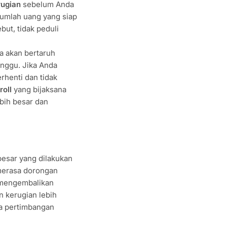
rugian
sebelum Anda
jumlah uang yang siap
ut, tidak peduli
a akan bertaruh
inggu. Jika Anda
rhenti dan tidak
roll
yang bijaksana
bih besar dan
besar yang dilakukan
 merasa dorongan
 mengembalikan
n kerugian lebih
a pertimbangan