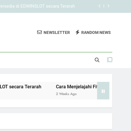
 Tersedia di EDWINSLOT secara Terarah
ng Tersedia di LEBAH4D secara Efektif
ng Tersedia di KAYA787 secara Terarah
NEWSLETTER
RANDOM NEWS
top dengan Proses yang Lebih Terarah
Kebugaran Yang Terpercaya.
 Tersedia di EDWINSLOT secara Terarah
ng Tersedia di LEBAH4D secara Efektif
ng Tersedia di KAYA787 secara Terarah
Terarah
Cara Menjelajahi Fitur Utama yang Tersedia di 
2 Weeks Ago