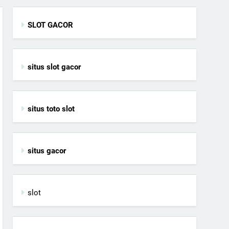
SLOT GACOR
situs slot gacor
situs toto slot
situs gacor
slot