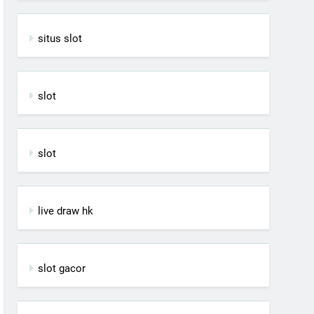
situs slot
slot
slot
live draw hk
slot gacor