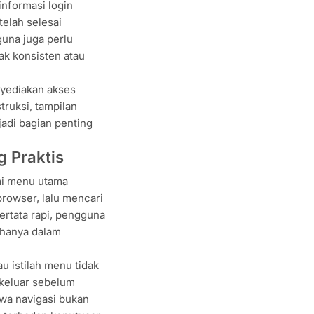
nformasi login
telah selesai
una juga perlu
ak konsisten atau
nyediakan akses
truksi, tampilan
jadi bagian penting
 Praktis
i menu utama
rowser, lalu mencari
tertata rapi, pengguna
hanya dalam
au istilah menu tidak
 keluar sebelum
wa navigasi bukan