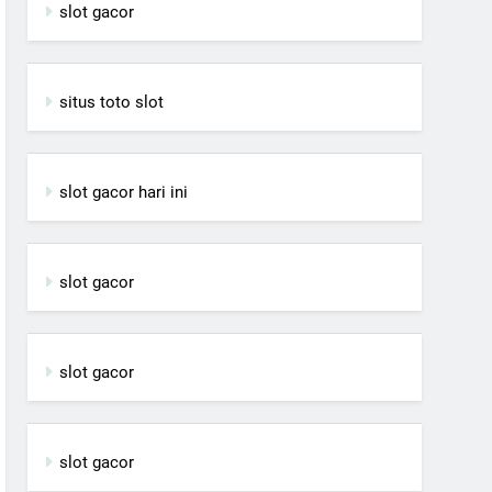
slot gacor
situs toto slot
slot gacor hari ini
slot gacor
slot gacor
slot gacor