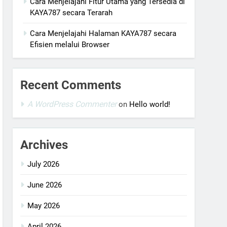
Cara Menjelajahi Fitur Utama yang Tersedia di
KAYA787 secara Terarah
Cara Menjelajahi Halaman KAYA787 secara
Efisien melalui Browser
Recent Comments
A WordPress Commenter
on
Hello world!
Archives
July 2026
June 2026
May 2026
April 2026