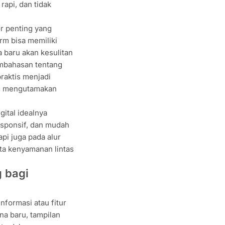
rapi, dan tidak
or penting yang
m bisa memiliki
a baru akan kesulitan
mbahasan tentang
raktis menjadi
g mengutamakan
ital idealnya
sponsif, dan mudah
pi juga pada alur
ta kenyamanan lintas
g bagi
formasi atau fitur
a baru, tampilan