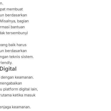
n.
apat membuat
sun berdasarkan
Misalnya, bagian
ormasi bantuan
idak tersembunyi
yang baik harus
sun berdasarkan
ngan teknis sistem.
iendly.
igital
an dengan keamanan.
 mengabaikan
platform digital lain,
rutama ketika masuk
enjaga keamanan.