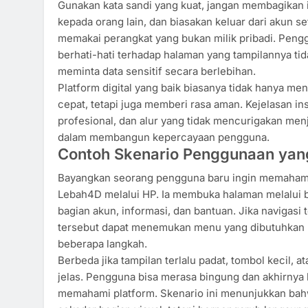
Gunakan kata sandi yang kuat, jangan membagikan i
kepada orang lain, dan biasakan keluar dari akun se
memakai perangkat yang bukan milik pribadi. Pengg
berhati-hati terhadap halaman yang tampilannya tid
meminta data sensitif secara berlebihan.
Platform digital yang baik biasanya tidak hanya me
cepat, tetapi juga memberi rasa aman. Kejelasan ins
profesional, dan alur yang tidak mencurigakan men
dalam membangun kepercayaan pengguna.
Contoh Skenario Penggunaan yang
Bayangkan seorang pengguna baru ingin memaham
Lebah4D melalui HP. Ia membuka halaman melalui b
bagian akun, informasi, dan bantuan. Jika navigasi 
tersebut dapat menemukan menu yang dibutuhkan 
beberapa langkah.
Berbeda jika tampilan terlalu padat, tombol kecil, at
jelas. Pengguna bisa merasa bingung dan akhirnya
memahami platform. Skenario ini menunjukkan bah