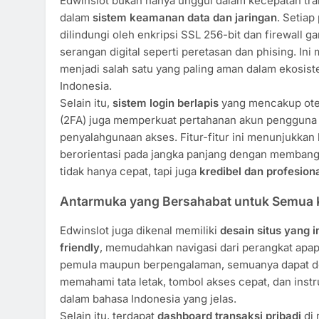
Edwinslot bukan hanya unggul dalam kecepatan tran
dalam
sistem keamanan data dan jaringan
. Setiap
dilindungi oleh enkripsi SSL 256-bit dan firewall
serangan digital seperti peretasan dan phising. Ini
menjadi salah satu yang paling aman dalam ekosiste
Indonesia.
Selain itu,
sistem login berlapis
yang mencakup oten
(2FA) juga memperkuat pertahanan akun pengguna d
penyalahgunaan akses. Fitur-fitur ini menunjukkan
berorientasi pada jangka panjang dengan memban
tidak hanya cepat, tapi juga
kredibel dan profesion
Antarmuka yang Bersahabat untuk Semua 
Edwinslot juga dikenal memiliki
desain situs yang i
friendly
, memudahkan navigasi dari perangkat apa
pemula maupun berpengalaman, semuanya dapat 
memahami tata letak, tombol akses cepat, dan instr
dalam bahasa Indonesia yang jelas.
Selain itu, terdapat
dashboard transaksi pribadi
di 