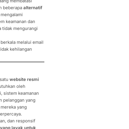
adang membatasi
an beberapa
alternatif
a mengalami
stem keamanan dan
a tidak mengurangi
 berkala melalui email
idak kehilangan
 satu
website resmi
utuhkan oleh
i, sistem keamanan
an pelanggan yang
i mereka yang
terpercaya.
an, dan responsif
 yang layak untuk