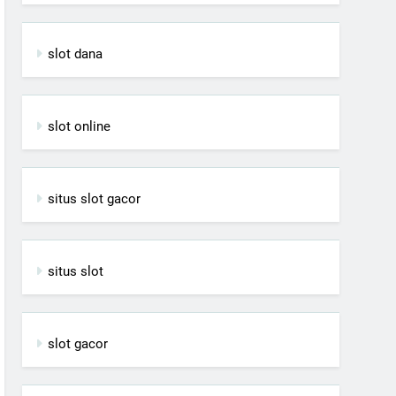
slot dana
slot online
situs slot gacor
situs slot
slot gacor