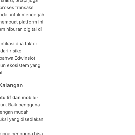
saksi, tetapi juga
 proses transaksi
 ganda untuk mencegah
 membuat platform ini
m hiburan digital di
tikasi dua faktor
ari risiko
 bahwa Edwinslot
gun ekosistem yang
al
.
Kalangan
ntuitif dan mobile-
pun. Baik pengguna
dengan mudah
uksi yang disediakan
mana pengguna bisa