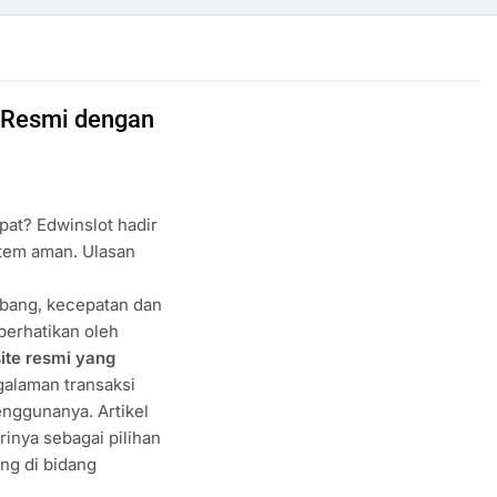
e Resmi dengan
pat? Edwinslot hadir
stem aman. Ulasan
mbang, kecepatan dan
perhatikan oleh
ite resmi yang
alaman transaksi
enggunanya. Artikel
inya sebagai pilihan
ing di bidang