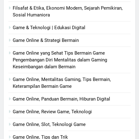
Filsafat & Etika, Ekonomi Modern, Sejarah Pemikiran,
Sosial Humaniora
Game & Teknologi | Edukasi Digital
Game Online & Strategi Bermain
Game Online yang Sehat Tips Bermain Game
Pengembangan Diri Mentalitas dalam Gaming
Keseimbangan dalam Bermain
Game Online, Mentalitas Gaming, Tips Bermain,
Keterampilan Bermain Game
Game Online, Panduan Bermain, Hiburan Digital
Game Online, Review Game, Teknologi
Game Online, Slot, Teknologi Game
Game Online, Tips dan Trik