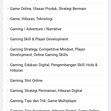
Game Online, Ulasan Produk, Strategi Bermain
Game, Hiburan, Teknologi
Gaming / Adventure / Narrative
Gaming Skill & Player Development
Gaming Strategy, Competitive Mindset, Player
Development, Online Gaming Skills
Gaming, Edukasi Digital, Pengembangan Skill, Hobi &
Hiburan
Gaming, Slot Online
Gaming, Strategi Permainan, Hiburan Digital
Gaming, Tips dan Trik, Game Multiplayer