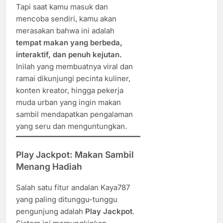
Tapi saat kamu masuk dan
mencoba sendiri, kamu akan
merasakan bahwa ini adalah
tempat makan yang berbeda,
interaktif, dan penuh kejutan.
Inilah yang membuatnya viral dan
ramai dikunjungi pecinta kuliner,
konten kreator, hingga pekerja
muda urban yang ingin makan
sambil mendapatkan pengalaman
yang seru dan menguntungkan.
Play Jackpot: Makan Sambil
Menang Hadiah
Salah satu fitur andalan Kaya787
yang paling ditunggu-tunggu
pengunjung adalah
Play Jackpot
.