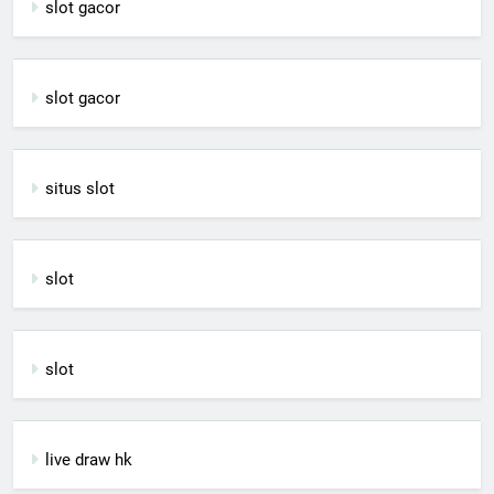
slot gacor
slot gacor
situs slot
slot
slot
live draw hk