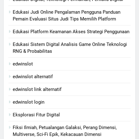
Edukasi Judi Online Pengalaman Pengguna Panduan
Pemain Evaluasi Situs Judi Tips Memilih Platform
Edukasi Platform Keamanan Akses Strategi Penggunaan
Edukasi Sistem Digital Analisis Game Online Teknologi
RNG & Probabilitas
edwinslot
edwinslot alternatif
edwinslot link alternatif
edwinslot login
Eksplorasi Fitur Digital
Fiksi Ilmiah, Petualangan Galaksi, Perang Dimensi,
Multiverse, Sci-Fi Epik, Kekacauan Dimensi