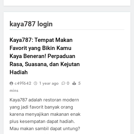
kaya787 login
Kaya787: Tempat Makan
Favorit yang Bikin Kamu
Kaya Beneran! Perpaduan
Rasa, Suasana, dan Kejutan
Hadiah
c49f642
1 year ago
0
5
mins
Kaya787 adalah restoran modern
yang jadi favorit banyak orang
karena menyajikan makanan enak
plus kesempatan dapat hadiah.
Mau makan sambil dapat untung?