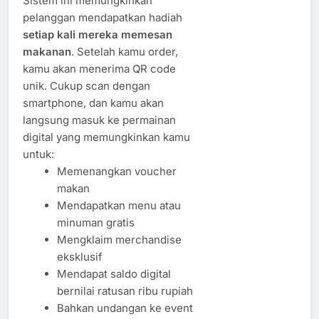
Sistem ini memungkinkan
pelanggan mendapatkan hadiah
setiap kali mereka memesan
makanan
. Setelah kamu order,
kamu akan menerima QR code
unik. Cukup scan dengan
smartphone, dan kamu akan
langsung masuk ke permainan
digital yang memungkinkan kamu
untuk:
Memenangkan voucher
makan
Mendapatkan menu atau
minuman gratis
Mengklaim merchandise
eksklusif
Mendapat saldo digital
bernilai ratusan ribu rupiah
Bahkan undangan ke event