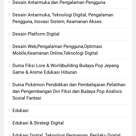
Desain Antarmuka dan Pengalaman Pengguna
Desain Antarmuka, Teknologi Digital, Pengalaman
Pengguna, Inovasi Sistem, Keamanan Akses
Desain Platform Digital
Desain Web,Pengalaman Pengguna,Optimasi
Mobile,Keamanan Online,Teknologi Digital
Dunia Fiksi Lore & Worldbuilding Budaya Pop Jepang
Game & Anime Edukasi Hiburan
Dunia Pokémon Pendidikan dan Pembelajaran Pelatihan
dan Pengembangan Diri Fiksi dan Budaya Pop Analisis
Sosial Fantasi
Edukasi
Edukasi & Strategi Digital
Edukasi Digital, Teknologi Permainan, Perilaku Digital