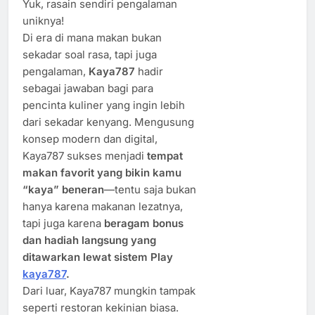
Yuk, rasain sendiri pengalaman
uniknya!
Di era di mana makan bukan
sekadar soal rasa, tapi juga
pengalaman,
Kaya787
hadir
sebagai jawaban bagi para
pencinta kuliner yang ingin lebih
dari sekadar kenyang. Mengusung
konsep modern dan digital,
Kaya787 sukses menjadi
tempat
makan favorit yang bikin kamu
“kaya” beneran
—tentu saja bukan
hanya karena makanan lezatnya,
tapi juga karena
beragam bonus
dan hadiah langsung yang
ditawarkan lewat sistem Play
kaya787
.
Dari luar, Kaya787 mungkin tampak
seperti restoran kekinian biasa.