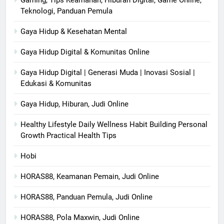
Gaming, Tips Keamanan, Hiburan Digital, Game Online,
Teknologi, Panduan Pemula
Gaya Hidup & Kesehatan Mental
Gaya Hidup Digital & Komunitas Online
Gaya Hidup Digital | Generasi Muda | Inovasi Sosial |
Edukasi & Komunitas
Gaya Hidup, Hiburan, Judi Online
Healthy Lifestyle Daily Wellness Habit Building Personal
Growth Practical Health Tips
Hobi
HORAS88, Keamanan Pemain, Judi Online
HORAS88, Panduan Pemula, Judi Online
HORAS88, Pola Maxwin, Judi Online