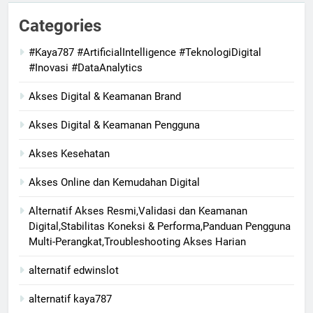
Categories
#Kaya787 #ArtificialIntelligence #TeknologiDigital
#Inovasi #DataAnalytics
Akses Digital & Keamanan Brand
Akses Digital & Keamanan Pengguna
Akses Kesehatan
Akses Online dan Kemudahan Digital
Alternatif Akses Resmi,Validasi dan Keamanan
Digital,Stabilitas Koneksi & Performa,Panduan Pengguna
Multi-Perangkat,Troubleshooting Akses Harian
alternatif edwinslot
alternatif kaya787