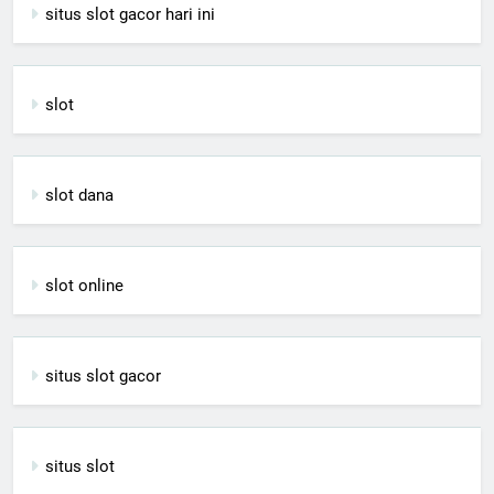
situs slot gacor hari ini
slot
slot dana
slot online
situs slot gacor
situs slot