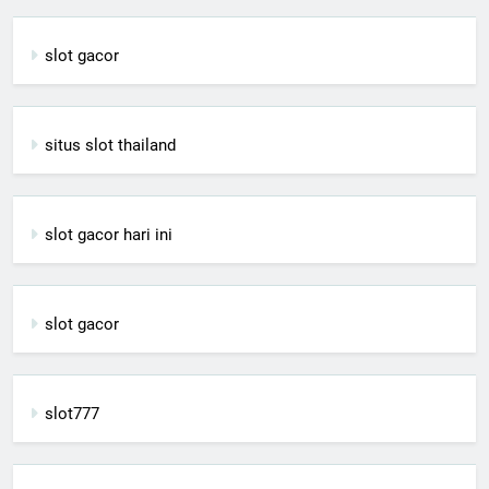
slot gacor
situs slot thailand
slot gacor hari ini
slot gacor
slot777