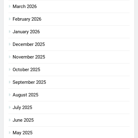
March 2026
February 2026
January 2026
December 2025
November 2025
October 2025
September 2025
August 2025
July 2025
June 2025
May 2025