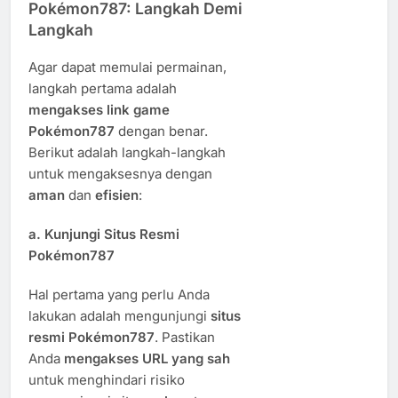
Pokémon787: Langkah Demi
Langkah
Agar dapat memulai permainan,
langkah pertama adalah
mengakses link game
Pokémon787
dengan benar.
Berikut adalah langkah-langkah
untuk mengaksesnya dengan
aman
dan
efisien
:
a. Kunjungi Situs Resmi
Pokémon787
Hal pertama yang perlu Anda
lakukan adalah mengunjungi
situs
resmi Pokémon787
. Pastikan
Anda
mengakses URL yang sah
untuk menghindari risiko