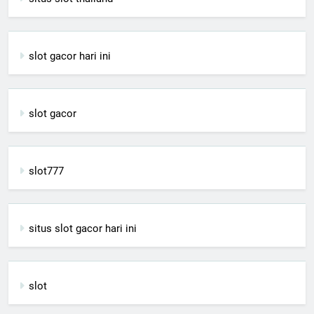
slot gacor hari ini
slot gacor
slot777
situs slot gacor hari ini
slot