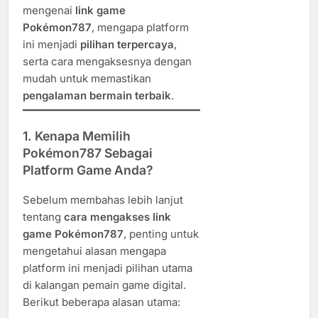
mengenai
link game
Pokémon787
, mengapa platform
ini menjadi
pilihan terpercaya
,
serta cara mengaksesnya dengan
mudah untuk memastikan
pengalaman bermain terbaik
.
1. Kenapa Memilih
Pokémon787 Sebagai
Platform Game Anda?
Sebelum membahas lebih lanjut
tentang
cara mengakses link
game Pokémon787
, penting untuk
mengetahui alasan mengapa
platform ini menjadi pilihan utama
di kalangan pemain game digital.
Berikut beberapa alasan utama: