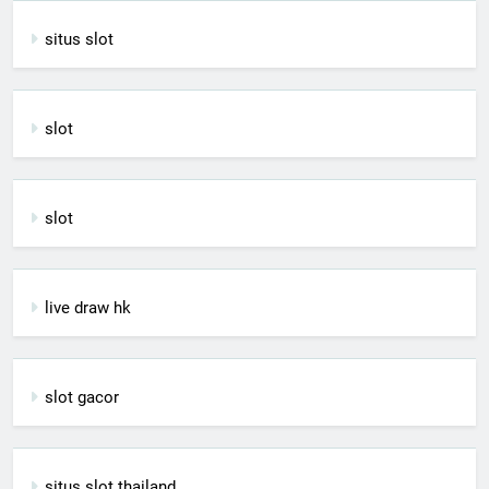
situs slot
slot
slot
live draw hk
slot gacor
situs slot thailand