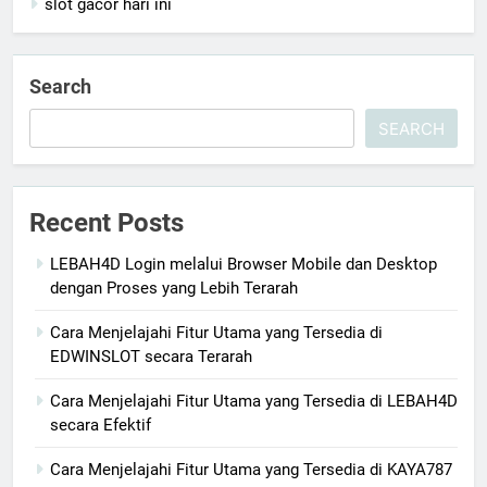
slot gacor hari ini
Search
SEARCH
Recent Posts
LEBAH4D Login melalui Browser Mobile dan Desktop
dengan Proses yang Lebih Terarah
Cara Menjelajahi Fitur Utama yang Tersedia di
EDWINSLOT secara Terarah
Cara Menjelajahi Fitur Utama yang Tersedia di LEBAH4D
secara Efektif
Cara Menjelajahi Fitur Utama yang Tersedia di KAYA787