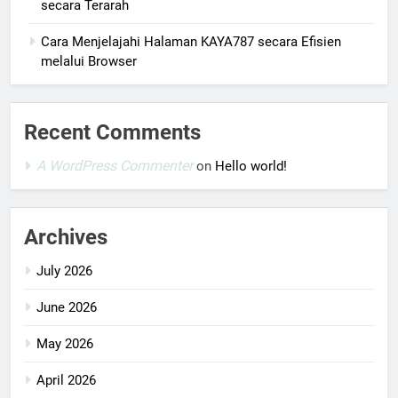
secara Terarah
Cara Menjelajahi Halaman KAYA787 secara Efisien
melalui Browser
Recent Comments
A WordPress Commenter
on
Hello world!
Archives
July 2026
June 2026
May 2026
April 2026