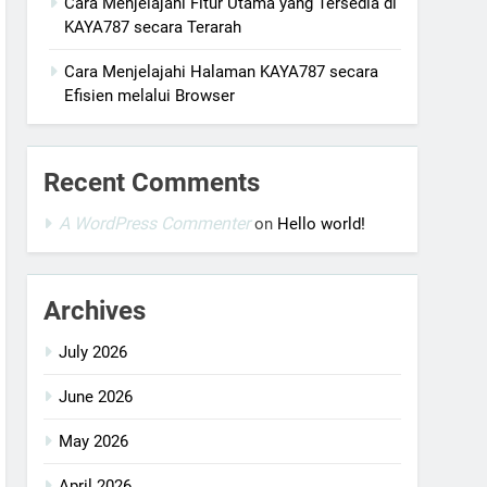
Cara Menjelajahi Fitur Utama yang Tersedia di
KAYA787 secara Terarah
Cara Menjelajahi Halaman KAYA787 secara
Efisien melalui Browser
Recent Comments
A WordPress Commenter
on
Hello world!
Archives
July 2026
June 2026
May 2026
April 2026