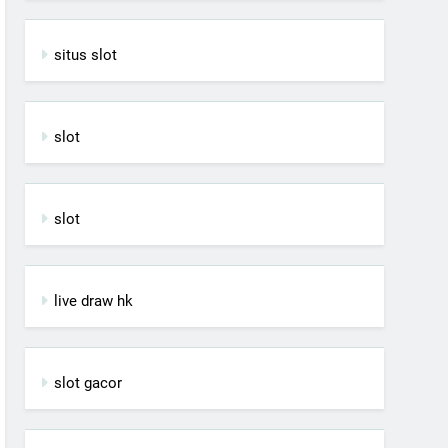
situs slot
slot
slot
live draw hk
slot gacor