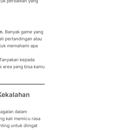
tuk perbaikan yang
n.
Banyak game yang
i pertandingan atau
untuk memahami apa
Tanyakan kepada
 area yang bisa kamu
Kekalahan
gagalan dalam
ng kali memicu rasa
nting untuk diingat