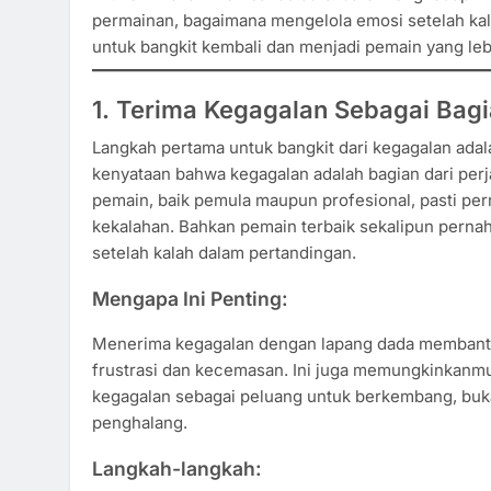
permainan, bagaimana mengelola emosi setelah kala
untuk bangkit kembali dan menjadi pemain yang leb
1. Terima Kegagalan Sebagai Bagi
Langkah pertama untuk bangkit dari kegagalan ada
kenyataan bahwa kegagalan adalah bagian dari perj
pemain, baik pemula maupun profesional, pasti pe
kekalahan. Bahkan pemain terbaik sekalipun perna
setelah kalah dalam pertandingan.
Mengapa Ini Penting:
Menerima kegagalan dengan lapang dada membant
frustrasi dan kecemasan. Ini juga memungkinkanmu
kegagalan sebagai peluang untuk berkembang, buk
penghalang.
Langkah-langkah: