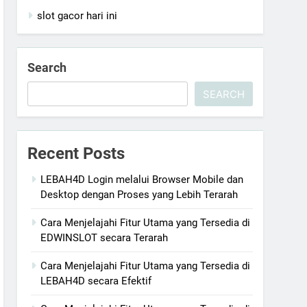
slot gacor hari ini
Search
SEARCH
Recent Posts
LEBAH4D Login melalui Browser Mobile dan
Desktop dengan Proses yang Lebih Terarah
Cara Menjelajahi Fitur Utama yang Tersedia di
EDWINSLOT secara Terarah
Cara Menjelajahi Fitur Utama yang Tersedia di
LEBAH4D secara Efektif