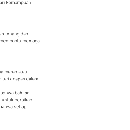
dari kemampuan
ap tenang dan
ga membantu menjaga
a marah atau
n tarik napas dalam-
 bahwa bahkan
h untuk bersikap
 bahwa setiap