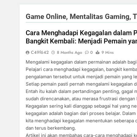
Game Online, Mentalitas Gaming, 
Cara Menghadapi Kegagalan dalam 
Bangkit Kembali: Menjadi Pemain ya
C49f642
8 Months Ago
0
9 Mins
Mengalami kegagalan dalam permainan adalah bagia
Pelajari cara menghadapi kegagalan, bangkit kemb
pengalaman tersebut untuk menjadi pemain yang le
Setiap pemain pasti pernah mengalami kegagalan 
Entah itu kalah dalam pertandingan penting, gagal
sudah direncanakan, atau merasa frustrasi dengan h
Kegagalan sering kali dianggap sebagai hal yang nega
kegagalan adalah bagian dari proses belajar. Dalam
kita menghadapi kegagalan menentukan seberapa ce
dan terus berkembang.
Artikel ini akan membahas cara-cara menghadapi 