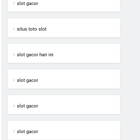
slot gacor
situs toto slot
slot gacor hari ini
slot gacor
slot gacor
slot gacor