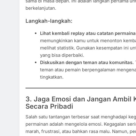
sama di masa depan. Ini adalah langkah pertama un
berkelanjutan.
Langkah-langkah:
Lihat kembali replay atau catatan permaina
memungkinkan kamu untuk menonton kembal
melihat statistik. Gunakan kesempatan ini 
yang bisa diperbaiki.
Diskusikan dengan teman atau komunitas.
teman atau pemain berpengalaman mengenai
tingkatkan.
3. Jaga Emosi dan Jangan Ambil 
Secara Pribadi
Salah satu tantangan terbesar saat menghadapi ke
permainan adalah mengelola emosi. Kegagalan seri
marah, frustrasi, atau bahkan rasa malu. Namun, pe