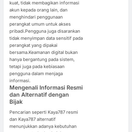
kuat, tidak membagikan informasi
akun kepada orang lain, dan
menghindari penggunaan
perangkat umum untuk akses
pribadi.Pengguna juga disarankan
tidak menyimpan data sensitif pada
perangkat yang dipakai
bersama.Keamanan digital bukan
hanya bergantung pada sistem,
tetapi juga pada kebiasaan
pengguna dalam menjaga
informasi.
Mengenali Informasi Resmi
dan Alternatif dengan
Bijak
Pencarian seperti Kaya787 resmi
dan Kaya787 alternatif
menunjukkan adanya kebutuhan