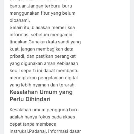
bantuan.Jangan terburu-buru
menggunakan fitur yang belum
dipahami.
Selain itu, biasakan memeriksa
informasi sebelum mengambil
tindakan.Gunakan kata sandi yang
kuat, jangan membagikan data
pribadi, dan pastikan perangkat
yang digunakan aman.Kebiasaan
kecil seperti ini dapat membantu
menciptakan pengalaman digital
yang lebih nyaman dan terarah.
Kesalahan Umum yang
Perlu Dihindari
Kesalahan umum pengguna baru
adalah hanya fokus pada akses
cepat tanpa membaca
instruksi.Padahal, informasi dasar