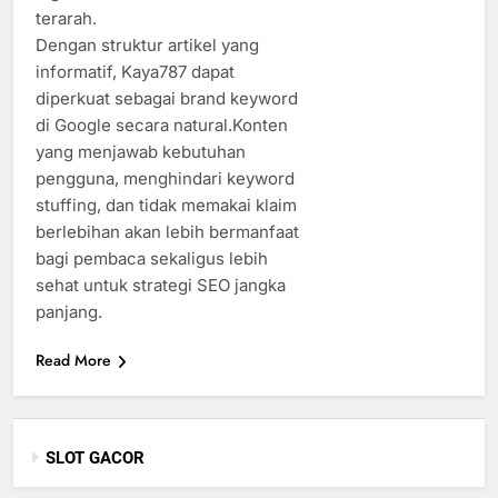
terarah.
Dengan struktur artikel yang
informatif, Kaya787 dapat
diperkuat sebagai brand keyword
di Google secara natural.Konten
yang menjawab kebutuhan
pengguna, menghindari keyword
stuffing, dan tidak memakai klaim
berlebihan akan lebih bermanfaat
bagi pembaca sekaligus lebih
sehat untuk strategi SEO jangka
panjang.
Read More
SLOT GACOR