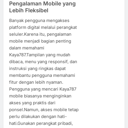
Pengalaman Mobile yang
Lebih Fleksibel
Banyak pengguna mengakses
platform digital melalui perangkat
seluler.Karena itu, pengalaman
mobile menjadi bagian penting
dalam memahami
Kaya787.Tampilan yang mudah
dibaca, menu yang responsif, dan
instruksi yang ringkas dapat
membantu pengguna memahami
fitur dengan lebih nyaman.
Pengguna yang mencari Kaya787
mobile biasanya menginginkan
akses yang praktis dari
ponsel.Namun, akses mobile tetap
perlu dilakukan dengan hati-
hati.Gunakan perangkat pribadi,