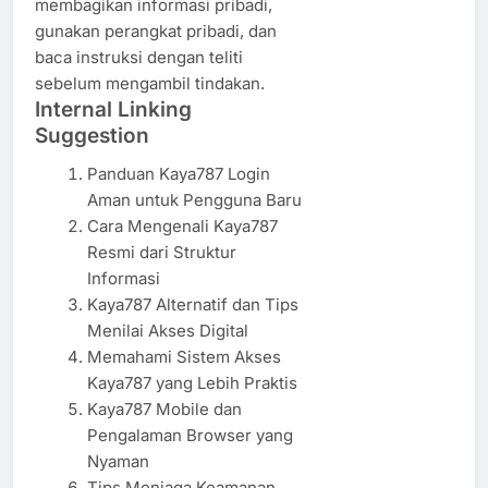
membagikan informasi pribadi,
gunakan perangkat pribadi, dan
baca instruksi dengan teliti
sebelum mengambil tindakan.
Internal Linking
Suggestion
Panduan Kaya787 Login
Aman untuk Pengguna Baru
Cara Mengenali Kaya787
Resmi dari Struktur
Informasi
Kaya787 Alternatif dan Tips
Menilai Akses Digital
Memahami Sistem Akses
Kaya787 yang Lebih Praktis
Kaya787 Mobile dan
Pengalaman Browser yang
Nyaman
Tips Menjaga Keamanan