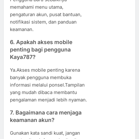
memahami menu utama,
pengaturan akun, pusat bantuan,
notifikasi sistem, dan panduan
keamanan.
6. Apakah akses mobile
penting bagi pengguna
Kaya787?
Ya.Akses mobile penting karena
banyak pengguna membuka
informasi melalui ponsel.Tampilan
yang mudah dibaca membantu
pengalaman menjadi lebih nyaman.
7. Bagaimana cara menjaga
keamanan akun?
Gunakan kata sandi kuat, jangan