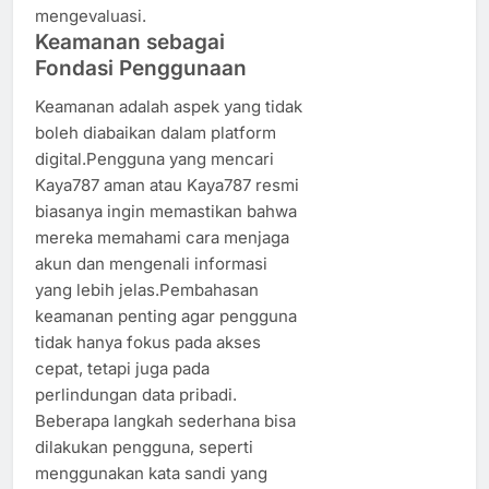
mengevaluasi.
Keamanan sebagai
Fondasi Penggunaan
Keamanan adalah aspek yang tidak
boleh diabaikan dalam platform
digital.Pengguna yang mencari
Kaya787 aman atau Kaya787 resmi
biasanya ingin memastikan bahwa
mereka memahami cara menjaga
akun dan mengenali informasi
yang lebih jelas.Pembahasan
keamanan penting agar pengguna
tidak hanya fokus pada akses
cepat, tetapi juga pada
perlindungan data pribadi.
Beberapa langkah sederhana bisa
dilakukan pengguna, seperti
menggunakan kata sandi yang