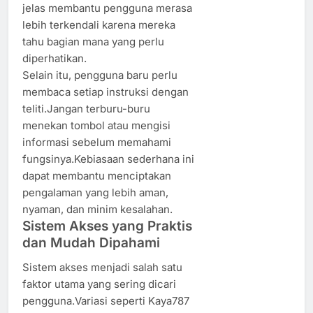
jelas membantu pengguna merasa
lebih terkendali karena mereka
tahu bagian mana yang perlu
diperhatikan.
Selain itu, pengguna baru perlu
membaca setiap instruksi dengan
teliti.Jangan terburu-buru
menekan tombol atau mengisi
informasi sebelum memahami
fungsinya.Kebiasaan sederhana ini
dapat membantu menciptakan
pengalaman yang lebih aman,
nyaman, dan minim kesalahan.
Sistem Akses yang Praktis
dan Mudah Dipahami
Sistem akses menjadi salah satu
faktor utama yang sering dicari
pengguna.Variasi seperti Kaya787