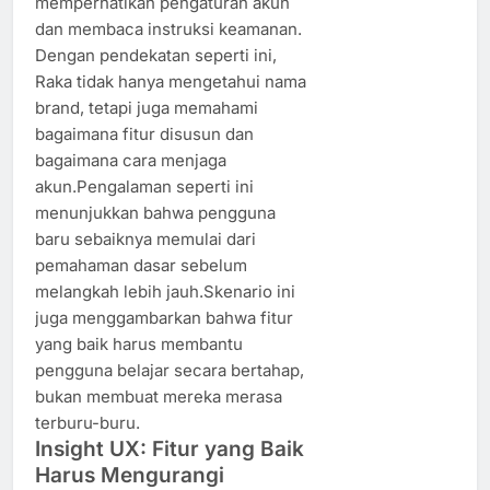
memperhatikan pengaturan akun
dan membaca instruksi keamanan.
Dengan pendekatan seperti ini,
Raka tidak hanya mengetahui nama
brand, tetapi juga memahami
bagaimana fitur disusun dan
bagaimana cara menjaga
akun.Pengalaman seperti ini
menunjukkan bahwa pengguna
baru sebaiknya memulai dari
pemahaman dasar sebelum
melangkah lebih jauh.Skenario ini
juga menggambarkan bahwa fitur
yang baik harus membantu
pengguna belajar secara bertahap,
bukan membuat mereka merasa
terburu-buru.
Insight UX: Fitur yang Baik
Harus Mengurangi