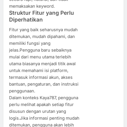
memaksakan keyword.
Struktur Fitur yang Perlu
Diperhatikan
Fitur yang baik seharusnya mudah
ditemukan, mudah dipahami, dan
memiliki fungsi yang
jelas.Pengguna baru sebaiknya
mulai dari menu utama terlebih
utama biasanya menjadi titik awal
untuk memahami isi platform,
termasuk informasi akun, akses
bantuan, pengaturan, dan instruksi
penggunaan.
Dalam konteks Kaya787, pengguna
perlu melihat apakah setiap fitur
disusun dengan urutan yang
logis.Jika informasi penting mudah
ditemukan, pengguna akan lebih