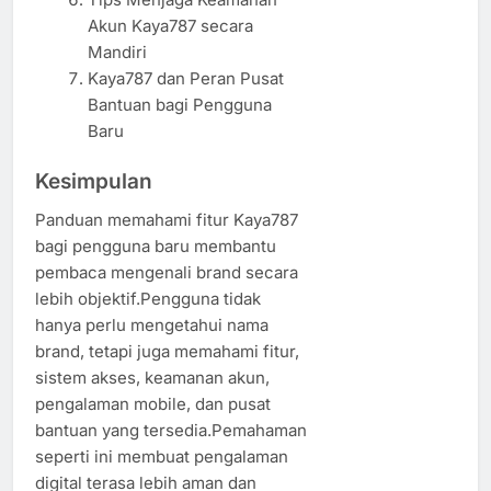
Akun Kaya787 secara
Mandiri
Kaya787 dan Peran Pusat
Bantuan bagi Pengguna
Baru
Kesimpulan
Panduan memahami fitur Kaya787
bagi pengguna baru membantu
pembaca mengenali brand secara
lebih objektif.Pengguna tidak
hanya perlu mengetahui nama
brand, tetapi juga memahami fitur,
sistem akses, keamanan akun,
pengalaman mobile, dan pusat
bantuan yang tersedia.Pemahaman
seperti ini membuat pengalaman
digital terasa lebih aman dan