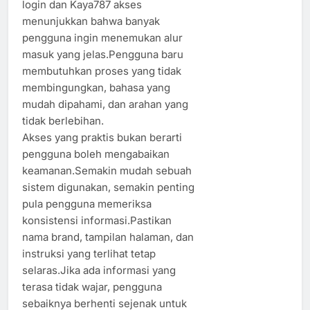
login dan Kaya787 akses
menunjukkan bahwa banyak
pengguna ingin menemukan alur
masuk yang jelas.Pengguna baru
membutuhkan proses yang tidak
membingungkan, bahasa yang
mudah dipahami, dan arahan yang
tidak berlebihan.
Akses yang praktis bukan berarti
pengguna boleh mengabaikan
keamanan.Semakin mudah sebuah
sistem digunakan, semakin penting
pula pengguna memeriksa
konsistensi informasi.Pastikan
nama brand, tampilan halaman, dan
instruksi yang terlihat tetap
selaras.Jika ada informasi yang
terasa tidak wajar, pengguna
sebaiknya berhenti sejenak untuk