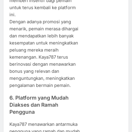
memberi insentif bagi pemain
untuk terus kembali ke platform
ini.
Dengan adanya promosi yang
menarik, pemain merasa dihargai
dan mendapatkan lebih banyak
kesempatan untuk meningkatkan
peluang mereka meraih
kemenangan. Kaya787 terus
berinovasi dengan menawarkan
bonus yang relevan dan
menguntungkan, meningkatkan
pengalaman bermain pemain.
6.
Platform yang Mudah
Diakses dan Ramah
Pengguna
Kaya787 menawarkan antarmuka
pengguna yang ramah dan mudah