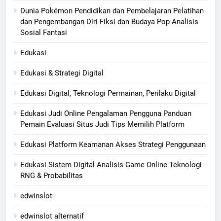
Dunia Pokémon Pendidikan dan Pembelajaran Pelatihan
dan Pengembangan Diri Fiksi dan Budaya Pop Analisis
Sosial Fantasi
Edukasi
Edukasi & Strategi Digital
Edukasi Digital, Teknologi Permainan, Perilaku Digital
Edukasi Judi Online Pengalaman Pengguna Panduan
Pemain Evaluasi Situs Judi Tips Memilih Platform
Edukasi Platform Keamanan Akses Strategi Penggunaan
Edukasi Sistem Digital Analisis Game Online Teknologi
RNG & Probabilitas
edwinslot
edwinslot alternatif