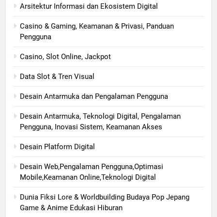
Arsitektur Informasi dan Ekosistem Digital
Casino & Gaming, Keamanan & Privasi, Panduan
Pengguna
Casino, Slot Online, Jackpot
Data Slot & Tren Visual
Desain Antarmuka dan Pengalaman Pengguna
Desain Antarmuka, Teknologi Digital, Pengalaman
Pengguna, Inovasi Sistem, Keamanan Akses
Desain Platform Digital
Desain Web,Pengalaman Pengguna,Optimasi
Mobile,Keamanan Online,Teknologi Digital
Dunia Fiksi Lore & Worldbuilding Budaya Pop Jepang
Game & Anime Edukasi Hiburan