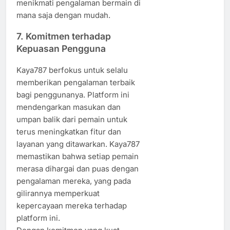
menikmati pengalaman bermain di
mana saja dengan mudah.
7.
Komitmen terhadap
Kepuasan Pengguna
Kaya787 berfokus untuk selalu
memberikan pengalaman terbaik
bagi penggunanya. Platform ini
mendengarkan masukan dan
umpan balik dari pemain untuk
terus meningkatkan fitur dan
layanan yang ditawarkan. Kaya787
memastikan bahwa setiap pemain
merasa dihargai dan puas dengan
pengalaman mereka, yang pada
gilirannya memperkuat
kepercayaan mereka terhadap
platform ini.