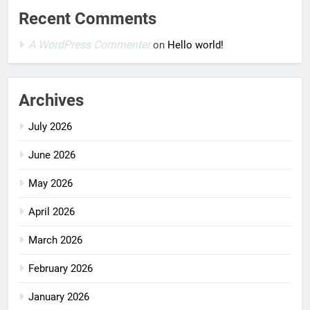
Recent Comments
A WordPress Commenter
on
Hello world!
Archives
July 2026
June 2026
May 2026
April 2026
March 2026
February 2026
January 2026