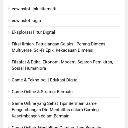
edwinslot link alternatif
edwinslot login
Eksplorasi Fitur Digital
Fiksi Ilmiah, Petualangan Galaksi, Perang Dimensi,
Multiverse, Sci-Fi Epik, Kekacauan Dimensi
Filsafat & Etika, Ekonomi Modern, Sejarah Pemikiran,
Sosial Humaniora
Game & Teknologi | Edukasi Digital
Game Online & Strategi Bermain
Game Online yang Sehat Tips Bermain Game
Pengembangan Diri Mentalitas dalam Gaming
Keseimbangan dalam Bermain
Game Online, Mentalitas Gaming, Tips Bermain,