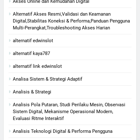
Akses Online dan Kemudahan Digital
Alternatif Akses Resmi,Validasi dan Keamanan
Digital,Stabilitas Koneksi & Performa,Panduan Pengguna
Multi-Perangkat,Troubleshooting Akses Harian
alternatif edwinslot
alternatif kaya787
alternatif link edwinslot
Analisa Sistem & Strategi Adaptif
Analisis & Strategi
Analisis Pola Putaran, Studi Perilaku Mesin, Observasi
Sistem Digital, Mekanisme Operasional Modern,
Evaluasi Ritme Interaktif
Analisis Teknologi Digital & Performa Pengguna