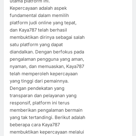
utama platform ini.
Kepercayaan adalah aspek
fundamental dalam memilih
platform judi online yang tepat,
dan Kaya787 telah berhasil
membuktikan dirinya sebagai salah
satu platform yang dapat
diandalkan. Dengan berfokus pada
pengalaman pengguna yang aman,
nyaman, dan memuaskan, Kaya787
telah memperoleh kepercayaan
yang tinggi dari pemainnya.
Dengan pendekatan yang
transparan dan pelayanan yang
responsif, platform ini terus
memberikan pengalaman bermain
yang tak tertandingi. Berikut adalah
beberapa cara Kaya787
membuktikan kepercayaan melalui