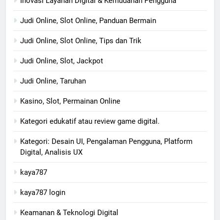
Inovasi Layanan Digital & Kemudahan Pengguna
Judi Online, Slot Online, Panduan Bermain
Judi Online, Slot Online, Tips dan Trik
Judi Online, Slot, Jackpot
Judi Online, Taruhan
Kasino, Slot, Permainan Online
Kategori edukatif atau review game digital.
Kategori: Desain UI, Pengalaman Pengguna, Platform
Digital, Analisis UX
kaya787
kaya787 login
Keamanan & Teknologi Digital