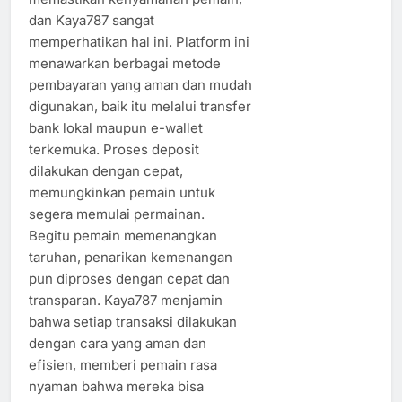
dan Kaya787 sangat
memperhatikan hal ini. Platform ini
menawarkan berbagai metode
pembayaran yang aman dan mudah
digunakan, baik itu melalui transfer
bank lokal maupun e-wallet
terkemuka. Proses deposit
dilakukan dengan cepat,
memungkinkan pemain untuk
segera memulai permainan.
Begitu pemain memenangkan
taruhan, penarikan kemenangan
pun diproses dengan cepat dan
transparan. Kaya787 menjamin
bahwa setiap transaksi dilakukan
dengan cara yang aman dan
efisien, memberi pemain rasa
nyaman bahwa mereka bisa