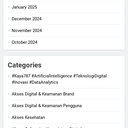
January 2025
December 2024
November 2024
October 2024
Categories
#Kaya787 #ArtificialIntelligence #TeknologiDigital
#Inovasi #DataAnalytics
Akses Digital & Keamanan Brand
Akses Digital & Keamanan Pengguna
Akses Kesehatan