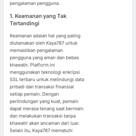
pengalaman pengguna.
1.
Keamanan yang Tak
Tertandingi
Keamanan adalah hal yang paling
diutamakan oleh Kaya787 untuk
memastikan pengalaman
pengguna yang aman dan bebas
khawatir. Platform ini
menggunakan teknologi enkripsi
SSL terbaru untuk melindungi data
pribadi dan transaksi finansial
setiap pemain. Dengan
perlindungan yang kuat, pemain
dapat merasa tenang saat bermain
dan melakukan transaksi tanpa
khawatir akan ancaman dari luar.
Selain itu, Kaya787 mematuhi