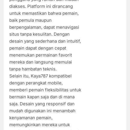
diakses. Platform ini dirancang
untuk memastikan bahwa pemain,
baik pemula maupun
berpengalaman, dapat menavigasi
situs tanpa kesulitan. Dengan
desain yang sederhana dan intuitif,
pemain dapat dengan cepat
menemukan permainan favorit
mereka dan langsung memulai
tanpa hambatan teknis.
Selain itu, Kaya787 kompatibel
dengan perangkat mobile,
memberi pemain fleksibilitas untuk
bermain kapan saja dan di mana
saja. Desain yang responsif dan
mudah digunakan ini menambah
kenyamanan pemain,
memungkinkan mereka untuk