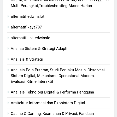
Digital,Stabilitas Koneksi & Performa,Panduan Pengguna
Multi-Perangkat,Troubleshooting Akses Harian
alternatif edwinslot
alternatif kaya787
alternatif link edwinslot
Analisa Sistem & Strategi Adaptif
Analisis & Strategi
Analisis Pola Putaran, Studi Perilaku Mesin, Observasi
Sistem Digital, Mekanisme Operasional Modern,
Evaluasi Ritme Interaktif
Analisis Teknologi Digital & Performa Pengguna
Arsitektur Informasi dan Ekosistem Digital
Casino & Gaming, Keamanan & Privasi, Panduan