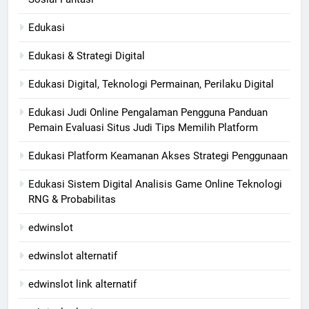
Edukasi
Edukasi & Strategi Digital
Edukasi Digital, Teknologi Permainan, Perilaku Digital
Edukasi Judi Online Pengalaman Pengguna Panduan
Pemain Evaluasi Situs Judi Tips Memilih Platform
Edukasi Platform Keamanan Akses Strategi Penggunaan
Edukasi Sistem Digital Analisis Game Online Teknologi
RNG & Probabilitas
edwinslot
edwinslot alternatif
edwinslot link alternatif