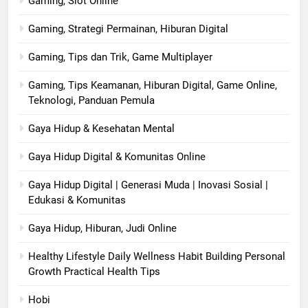
Gaming, Slot Online
Gaming, Strategi Permainan, Hiburan Digital
Gaming, Tips dan Trik, Game Multiplayer
Gaming, Tips Keamanan, Hiburan Digital, Game Online,
Teknologi, Panduan Pemula
Gaya Hidup & Kesehatan Mental
Gaya Hidup Digital & Komunitas Online
Gaya Hidup Digital | Generasi Muda | Inovasi Sosial |
Edukasi & Komunitas
Gaya Hidup, Hiburan, Judi Online
Healthy Lifestyle Daily Wellness Habit Building Personal
Growth Practical Health Tips
Hobi