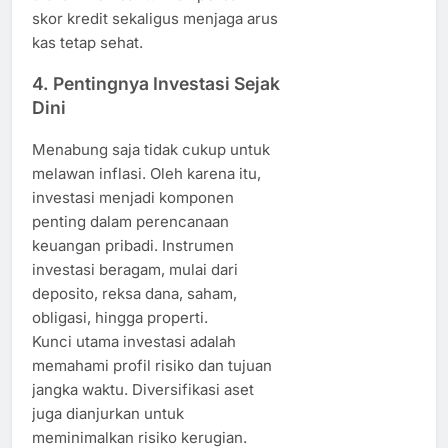
skor kredit sekaligus menjaga arus
kas tetap sehat.
4. Pentingnya Investasi Sejak
Dini
Menabung saja tidak cukup untuk
melawan inflasi. Oleh karena itu,
investasi menjadi komponen
penting dalam perencanaan
keuangan pribadi. Instrumen
investasi beragam, mulai dari
deposito, reksa dana, saham,
obligasi, hingga properti.
Kunci utama investasi adalah
memahami profil risiko dan tujuan
jangka waktu. Diversifikasi aset
juga dianjurkan untuk
meminimalkan risiko kerugian.