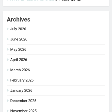
Archives
July 2026
June 2026
May 2026
April 2026
March 2026
February 2026
January 2026
December 2025
November 2025