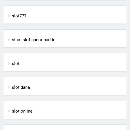
slot777
situs slot gacor hari ini
slot
slot dana
slot online