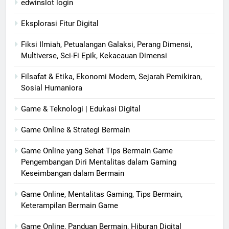
edwinslot login
Eksplorasi Fitur Digital
Fiksi Ilmiah, Petualangan Galaksi, Perang Dimensi,
Multiverse, Sci-Fi Epik, Kekacauan Dimensi
Filsafat & Etika, Ekonomi Modern, Sejarah Pemikiran,
Sosial Humaniora
Game & Teknologi | Edukasi Digital
Game Online & Strategi Bermain
Game Online yang Sehat Tips Bermain Game
Pengembangan Diri Mentalitas dalam Gaming
Keseimbangan dalam Bermain
Game Online, Mentalitas Gaming, Tips Bermain,
Keterampilan Bermain Game
Game Online, Panduan Bermain, Hiburan Digital