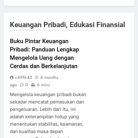
Keuangan Pribadi, Edukasi Finansial
Buku Pintar Keuangan
Pribadi: Panduan Lengkap
Mengelola Uang dengan
Cerdas dan Berkelanjutan
c49f642
6 months
ago
0
6 mins
Mengelola keuangan pribadi bukan
sekadar mencatat pemasukan dan
pengeluaran. Lebih dari itu, ini
adalah keterampilan hidup yang
menentukan stabilitas, keamanan,
dan kualitas masa depan