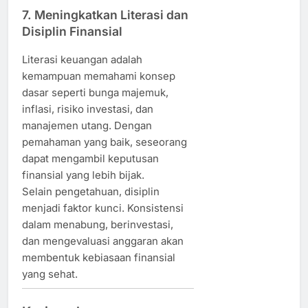
7. Meningkatkan Literasi dan
Disiplin Finansial
Literasi keuangan adalah
kemampuan memahami konsep
dasar seperti bunga majemuk,
inflasi, risiko investasi, dan
manajemen utang. Dengan
pemahaman yang baik, seseorang
dapat mengambil keputusan
finansial yang lebih bijak.
Selain pengetahuan, disiplin
menjadi faktor kunci. Konsistensi
dalam menabung, berinvestasi,
dan mengevaluasi anggaran akan
membentuk kebiasaan finansial
yang sehat.