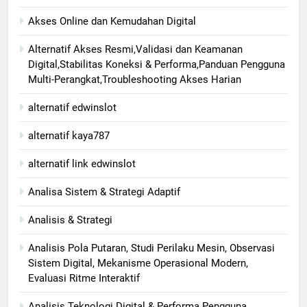
Akses Online dan Kemudahan Digital
Alternatif Akses Resmi,Validasi dan Keamanan
Digital,Stabilitas Koneksi & Performa,Panduan Pengguna
Multi-Perangkat,Troubleshooting Akses Harian
alternatif edwinslot
alternatif kaya787
alternatif link edwinslot
Analisa Sistem & Strategi Adaptif
Analisis & Strategi
Analisis Pola Putaran, Studi Perilaku Mesin, Observasi
Sistem Digital, Mekanisme Operasional Modern,
Evaluasi Ritme Interaktif
Analisis Teknologi Digital & Performa Pengguna