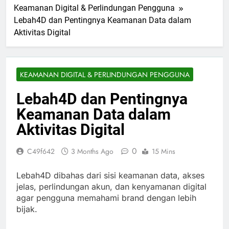
Keamanan Digital & Perlindungan Pengguna
Lebah4D dan Pentingnya Keamanan Data dalam
Aktivitas Digital
KEAMANAN DIGITAL & PERLINDUNGAN PENGGUNA
Lebah4D dan Pentingnya
Keamanan Data dalam
Aktivitas Digital
0
C49f642
3 Months Ago
15 Mins
Lebah4D dibahas dari sisi keamanan data, akses
jelas, perlindungan akun, dan kenyamanan digital
agar pengguna memahami brand dengan lebih
bijak.