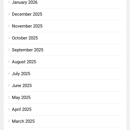
January 2026
December 2025
November 2025
October 2025
September 2025
August 2025
July 2025
June 2025
May 2025
April 2025
March 2025