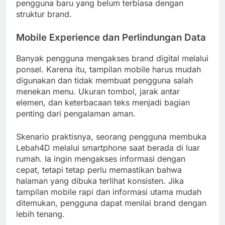
pengguna baru yang belum terbiasa dengan
struktur brand.
Mobile Experience dan Perlindungan Data
Banyak pengguna mengakses brand digital melalui
ponsel. Karena itu, tampilan mobile harus mudah
digunakan dan tidak membuat pengguna salah
menekan menu. Ukuran tombol, jarak antar
elemen, dan keterbacaan teks menjadi bagian
penting dari pengalaman aman.
Skenario praktisnya, seorang pengguna membuka
Lebah4D melalui smartphone saat berada di luar
rumah. Ia ingin mengakses informasi dengan
cepat, tetapi tetap perlu memastikan bahwa
halaman yang dibuka terlihat konsisten. Jika
tampilan mobile rapi dan informasi utama mudah
ditemukan, pengguna dapat menilai brand dengan
lebih tenang.