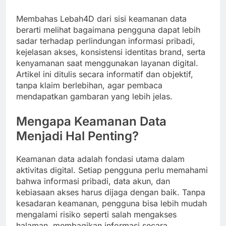
Membahas Lebah4D dari sisi keamanan data
berarti melihat bagaimana pengguna dapat lebih
sadar terhadap perlindungan informasi pribadi,
kejelasan akses, konsistensi identitas brand, serta
kenyamanan saat menggunakan layanan digital.
Artikel ini ditulis secara informatif dan objektif,
tanpa klaim berlebihan, agar pembaca
mendapatkan gambaran yang lebih jelas.
Mengapa Keamanan Data
Menjadi Hal Penting?
Keamanan data adalah fondasi utama dalam
aktivitas digital. Setiap pengguna perlu memahami
bahwa informasi pribadi, data akun, dan
kebiasaan akses harus dijaga dengan baik. Tanpa
kesadaran keamanan, pengguna bisa lebih mudah
mengalami risiko seperti salah mengakses
halaman, membagikan informasi secara