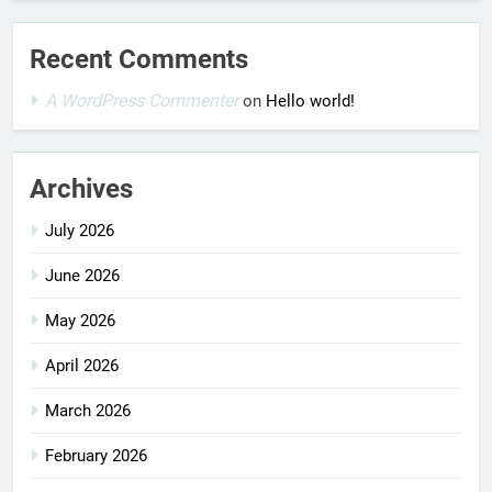
Recent Comments
A WordPress Commenter
on
Hello world!
Archives
July 2026
June 2026
May 2026
April 2026
March 2026
February 2026