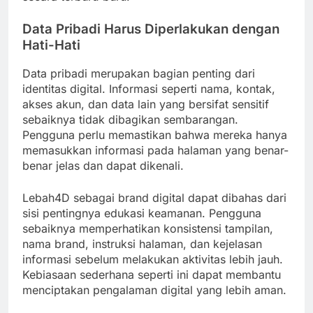
Data Pribadi Harus Diperlakukan dengan
Hati-Hati
Data pribadi merupakan bagian penting dari
identitas digital. Informasi seperti nama, kontak,
akses akun, dan data lain yang bersifat sensitif
sebaiknya tidak dibagikan sembarangan.
Pengguna perlu memastikan bahwa mereka hanya
memasukkan informasi pada halaman yang benar-
benar jelas dan dapat dikenali.
Lebah4D sebagai brand digital dapat dibahas dari
sisi pentingnya edukasi keamanan. Pengguna
sebaiknya memperhatikan konsistensi tampilan,
nama brand, instruksi halaman, dan kejelasan
informasi sebelum melakukan aktivitas lebih jauh.
Kebiasaan sederhana seperti ini dapat membantu
menciptakan pengalaman digital yang lebih aman.