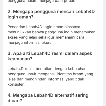
pengguna dalam menjaga data pribadi.
2. Mengapa pengguna mencari Lebah4D
login aman?
Pencarian Lebah4D login aman biasanya
menunjukkan bahwa pengguna ingin menemukan
akses yang jelas sekaligus memahami cara
menjaga informasi akun.
3. Apa arti Lebah4D resmi dalam aspek
keamanan?
Lebah4D resmi berkaitan dengan kebutuhan
pengguna untuk mengenali identitas brand yang
jelas dan menghindari informasi yang tidak
konsisten.
4. Mengapa Lebah4D alternatif sering
dicari?