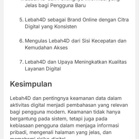
Jelas bagi Pengguna Baru
Lebah4D sebagai Brand Online dengan Citra
Digital yang Konsisten
Mengulas Lebah4D dari Sisi Kecepatan dan
Kemudahan Akses
Lebah4D dan Upaya Meningkatkan Kualitas
Layanan Digital
Kesimpulan
Lebah4D dan pentingnya keamanan data dalam
aktivitas digital menjadi pembahasan yang relevan
bagi pengguna modern. Keamanan tidak hanya
bergantung pada sistem, tetapi juga pada
kebiasaan pengguna dalam menjaga informasi
pribadi, mengenali halaman yang jelas, dan