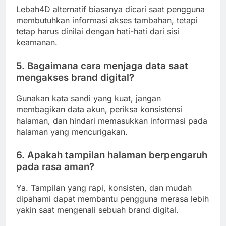
Lebah4D alternatif biasanya dicari saat pengguna
membutuhkan informasi akses tambahan, tetapi
tetap harus dinilai dengan hati-hati dari sisi
keamanan.
5. Bagaimana cara menjaga data saat
mengakses brand digital?
Gunakan kata sandi yang kuat, jangan
membagikan data akun, periksa konsistensi
halaman, dan hindari memasukkan informasi pada
halaman yang mencurigakan.
6. Apakah tampilan halaman berpengaruh
pada rasa aman?
Ya. Tampilan yang rapi, konsisten, dan mudah
dipahami dapat membantu pengguna merasa lebih
yakin saat mengenali sebuah brand digital.