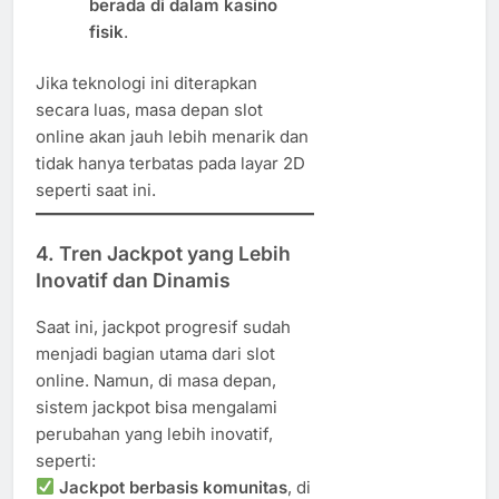
berada di dalam kasino
fisik
.
Jika teknologi ini diterapkan
secara luas, masa depan slot
online akan jauh lebih menarik dan
tidak hanya terbatas pada layar 2D
seperti saat ini.
4. Tren Jackpot yang Lebih
Inovatif dan Dinamis
Saat ini, jackpot progresif sudah
menjadi bagian utama dari slot
online. Namun, di masa depan,
sistem jackpot bisa mengalami
perubahan yang lebih inovatif,
seperti:
Jackpot berbasis komunitas
, di