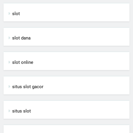
slot
slot dana
slot online
situs slot gacor
situs slot