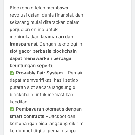
Blockchain telah membawa
revolusi dalam dunia finansial, dan
sekarang mulai diterapkan dalam
perjudian online untuk
meningkatkan
keamanan dan
transparansi
. Dengan teknologi ini,
slot gacor berbasis blockchain
dapat menawarkan berbagai
keuntungan seperti
:
Provably Fair System
– Pemain
dapat memverifikasi hasil setiap
putaran slot secara langsung di
blockchain untuk memastikan
keadilan.
Pembayaran otomatis dengan
smart contracts
– Jackpot dan
kemenangan bisa langsung dikirim
ke dompet digital pemain tanpa