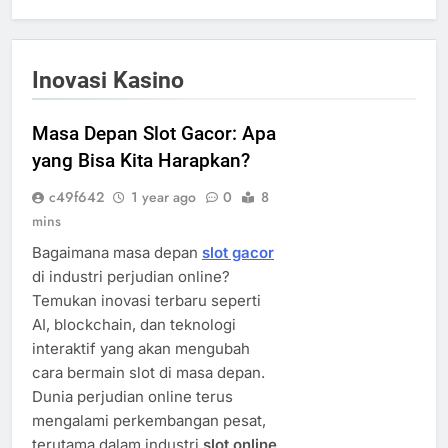
Inovasi Kasino
Masa Depan Slot Gacor: Apa
yang Bisa Kita Harapkan?
c49f642
1 year ago
0
8
mins
Bagaimana masa depan
slot gacor
di industri perjudian online?
Temukan inovasi terbaru seperti
AI, blockchain, dan teknologi
interaktif yang akan mengubah
cara bermain slot di masa depan.
Dunia perjudian online terus
mengalami perkembangan pesat,
terutama dalam industri
slot online