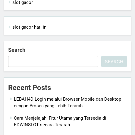
slot gacor
slot gacor hari ini
Search
SEARCH
Recent Posts
LEBAH4D Login melalui Browser Mobile dan Desktop
dengan Proses yang Lebih Terarah
Cara Menjelajahi Fitur Utama yang Tersedia di
EDWINSLOT secara Terarah