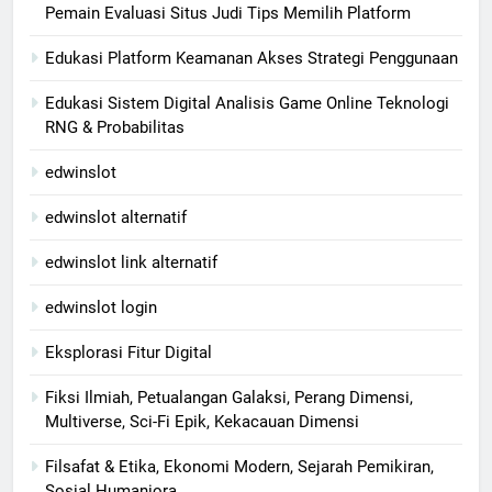
Pemain Evaluasi Situs Judi Tips Memilih Platform
Edukasi Platform Keamanan Akses Strategi Penggunaan
Edukasi Sistem Digital Analisis Game Online Teknologi
RNG & Probabilitas
edwinslot
edwinslot alternatif
edwinslot link alternatif
edwinslot login
Eksplorasi Fitur Digital
Fiksi Ilmiah, Petualangan Galaksi, Perang Dimensi,
Multiverse, Sci-Fi Epik, Kekacauan Dimensi
Filsafat & Etika, Ekonomi Modern, Sejarah Pemikiran,
Sosial Humaniora