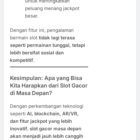
untuk meningkatkan
peluang menang jackpot
besar.
Dengan fitur ini, pengalaman
bermain slot
tidak lagi terasa
seperti permainan tunggal, tetapi
lebih bersifat sosial dan
kompetitif
.
Kesimpulan: Apa yang Bisa
Kita Harapkan dari Slot Gacor
di Masa Depan?
Dengan perkembangan teknologi
seperti
AI, blockchain, AR/VR,
dan fitur jackpot yang lebih
inovatif
,
slot gacor masa depan
akan menjadi jauh lebih canggih