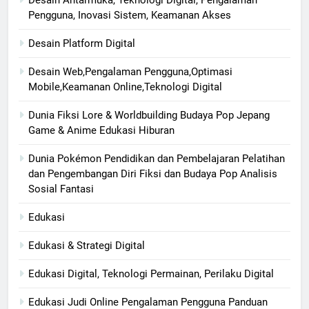
Pengguna, Inovasi Sistem, Keamanan Akses
Desain Platform Digital
Desain Web,Pengalaman Pengguna,Optimasi
Mobile,Keamanan Online,Teknologi Digital
Dunia Fiksi Lore & Worldbuilding Budaya Pop Jepang
Game & Anime Edukasi Hiburan
Dunia Pokémon Pendidikan dan Pembelajaran Pelatihan
dan Pengembangan Diri Fiksi dan Budaya Pop Analisis
Sosial Fantasi
Edukasi
Edukasi & Strategi Digital
Edukasi Digital, Teknologi Permainan, Perilaku Digital
Edukasi Judi Online Pengalaman Pengguna Panduan