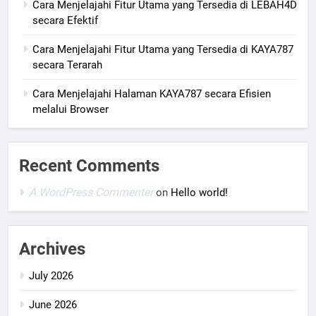
Cara Menjelajahi Fitur Utama yang Tersedia di LEBAH4D
secara Efektif
Cara Menjelajahi Fitur Utama yang Tersedia di KAYA787
secara Terarah
Cara Menjelajahi Halaman KAYA787 secara Efisien
melalui Browser
Recent Comments
A WordPress Commenter
on
Hello world!
Archives
July 2026
June 2026