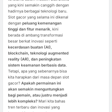
yang kini semakin canggih dengan
hadirnya berbagai teknologi baru.
Slot gacor yang selama ini dikenal
dengan
peluang kemenangan
tinggi dan fitur menarik
, kini
berada di ambang transformasi
besar berkat inovasi seperti
kecerdasan buatan (AI),
blockchain, teknologi augmented
reality (AR), dan peningkatan
sistem keamanan berbasis data
.
Tetapi, apa yang sebenarnya bisa
kita harapkan dari masa depan slot
gacor?
Apakah permainan ini
akan semakin menguntungkan
bagi pemain, atau justru menjadi
lebih kompleks?
Mari kita bahas
tren terbaru dan inovasi yang