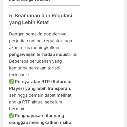
5. Keamanan dan Regulasi
yang Lebih Ketat
Dengan semakin populernya
perjudian online, regulator juga
akan terus meningkatkan
pengawasan terhadap industri ini
.
Beberapa perubahan yang
kemungkinan akan terjadi
termasuk:
Persyaratan RTP (Return to
Player) yang lebih transparan
,
sehingga pemain dapat melihat
angka RTP aktual sebelum
bermain.
Penghapusan fitur yang
dianggap meningkatkan risiko