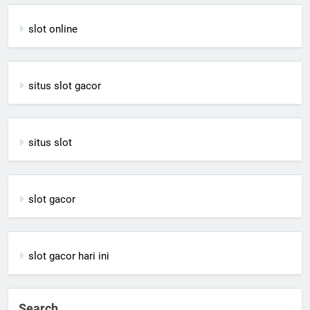
slot online
situs slot gacor
situs slot
slot gacor
slot gacor hari ini
Search