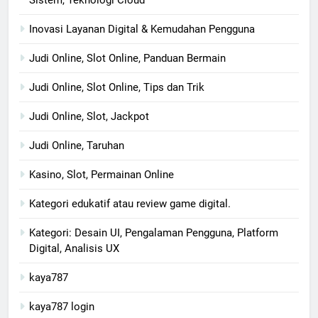
Sistem, Teknologi Cloud
Inovasi Layanan Digital & Kemudahan Pengguna
Judi Online, Slot Online, Panduan Bermain
Judi Online, Slot Online, Tips dan Trik
Judi Online, Slot, Jackpot
Judi Online, Taruhan
Kasino, Slot, Permainan Online
Kategori edukatif atau review game digital.
Kategori: Desain UI, Pengalaman Pengguna, Platform
Digital, Analisis UX
kaya787
kaya787 login