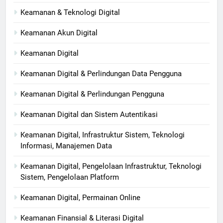
Keamanan & Teknologi Digital
Keamanan Akun Digital
Keamanan Digital
Keamanan Digital & Perlindungan Data Pengguna
Keamanan Digital & Perlindungan Pengguna
Keamanan Digital dan Sistem Autentikasi
Keamanan Digital, Infrastruktur Sistem, Teknologi
Informasi, Manajemen Data
Keamanan Digital, Pengelolaan Infrastruktur, Teknologi
Sistem, Pengelolaan Platform
Keamanan Digital, Permainan Online
Keamanan Finansial & Literasi Digital