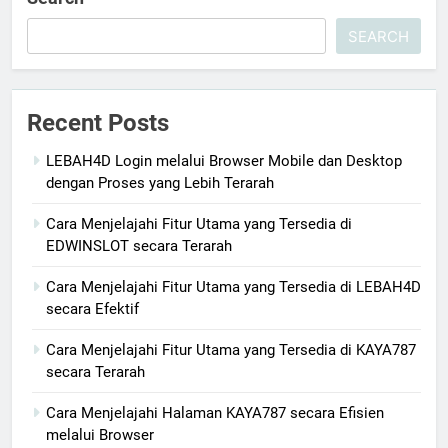
SEARCH
Recent Posts
LEBAH4D Login melalui Browser Mobile dan Desktop
dengan Proses yang Lebih Terarah
Cara Menjelajahi Fitur Utama yang Tersedia di
EDWINSLOT secara Terarah
Cara Menjelajahi Fitur Utama yang Tersedia di LEBAH4D
secara Efektif
Cara Menjelajahi Fitur Utama yang Tersedia di KAYA787
secara Terarah
Cara Menjelajahi Halaman KAYA787 secara Efisien
melalui Browser