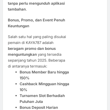
tanpa perlu mengunduh aplikasi
tambahan
.
Bonus, Promo, dan Event Penuh
Keuntungan
Salah satu hal yang paling disukai
pemain di KAYA787 adalah
beragam promo dan bonus
menguntungkan
yang tersedia
sepanjang tahun 2025. Beberapa
di antaranya termasuk:
Bonus Member Baru hingga
150%
Cashback Mingguan hingga
10%
Turnamen Slot Berhadiah
Puluhan Juta
Bonus Deposit Harian