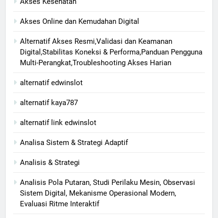
Akses Kesehatan
Akses Online dan Kemudahan Digital
Alternatif Akses Resmi,Validasi dan Keamanan
Digital,Stabilitas Koneksi & Performa,Panduan Pengguna
Multi-Perangkat,Troubleshooting Akses Harian
alternatif edwinslot
alternatif kaya787
alternatif link edwinslot
Analisa Sistem & Strategi Adaptif
Analisis & Strategi
Analisis Pola Putaran, Studi Perilaku Mesin, Observasi
Sistem Digital, Mekanisme Operasional Modern,
Evaluasi Ritme Interaktif