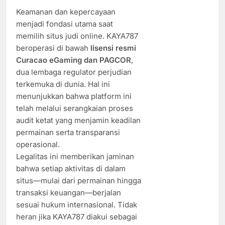
Keamanan dan kepercayaan
menjadi fondasi utama saat
memilih situs judi online. KAYA787
beroperasi di bawah
lisensi resmi
Curacao eGaming dan PAGCOR
,
dua lembaga regulator perjudian
terkemuka di dunia. Hal ini
menunjukkan bahwa platform ini
telah melalui serangkaian proses
audit ketat yang menjamin keadilan
permainan serta transparansi
operasional.
Legalitas ini memberikan jaminan
bahwa setiap aktivitas di dalam
situs—mulai dari permainan hingga
transaksi keuangan—berjalan
sesuai hukum internasional. Tidak
heran jika KAYA787 diakui sebagai