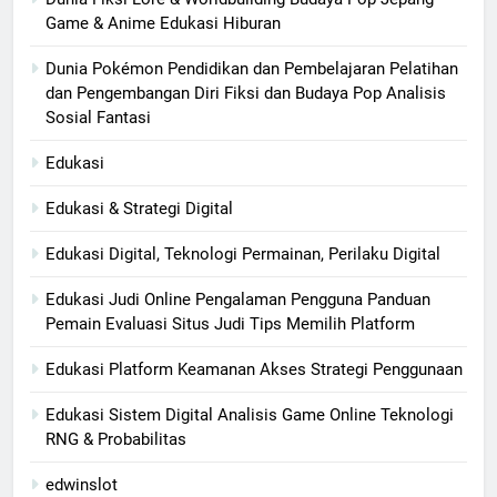
Game & Anime Edukasi Hiburan
Dunia Pokémon Pendidikan dan Pembelajaran Pelatihan
dan Pengembangan Diri Fiksi dan Budaya Pop Analisis
Sosial Fantasi
Edukasi
Edukasi & Strategi Digital
Edukasi Digital, Teknologi Permainan, Perilaku Digital
Edukasi Judi Online Pengalaman Pengguna Panduan
Pemain Evaluasi Situs Judi Tips Memilih Platform
Edukasi Platform Keamanan Akses Strategi Penggunaan
Edukasi Sistem Digital Analisis Game Online Teknologi
RNG & Probabilitas
edwinslot