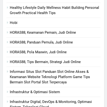
Healthy Lifestyle Daily Wellness Habit Building Personal
Growth Practical Health Tips
Hobi
HORAS88, Keamanan Pemain, Judi Online
HORAS88, Panduan Pemula, Judi Online
HORAS88, Pola Maxwin, Judi Online
HORAS88, Tips Bermain, Strategi Judi Online
Informasi Situs Slot Panduan Slot Online Akses &
Keamanan Website Teknologi Platform Game Tips
Bermain Slot Portal Slot Terpercaya
Infrastruktur & Optimasi Sistem
Infrastruktur Digital, DevOps & Monitoring, Optimasi