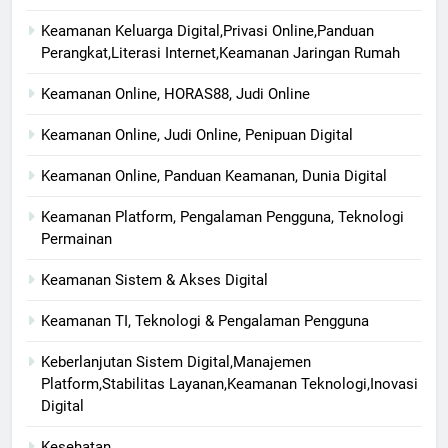
Keamanan Keluarga Digital,Privasi Online,Panduan
Perangkat,Literasi Internet,Keamanan Jaringan Rumah
Keamanan Online, HORAS88, Judi Online
Keamanan Online, Judi Online, Penipuan Digital
Keamanan Online, Panduan Keamanan, Dunia Digital
Keamanan Platform, Pengalaman Pengguna, Teknologi
Permainan
Keamanan Sistem & Akses Digital
Keamanan TI, Teknologi & Pengalaman Pengguna
Keberlanjutan Sistem Digital,Manajemen
Platform,Stabilitas Layanan,Keamanan Teknologi,Inovasi
Digital
Kesehatan