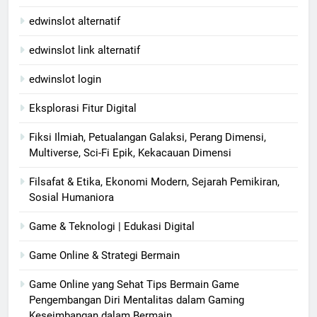
edwinslot alternatif
edwinslot link alternatif
edwinslot login
Eksplorasi Fitur Digital
Fiksi Ilmiah, Petualangan Galaksi, Perang Dimensi,
Multiverse, Sci-Fi Epik, Kekacauan Dimensi
Filsafat & Etika, Ekonomi Modern, Sejarah Pemikiran,
Sosial Humaniora
Game & Teknologi | Edukasi Digital
Game Online & Strategi Bermain
Game Online yang Sehat Tips Bermain Game
Pengembangan Diri Mentalitas dalam Gaming
Keseimbangan dalam Bermain