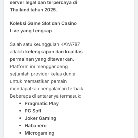
server legal dan terpercaya di
Thailand tahun 2025
.
Koleksi Game Slot dan Casino
Live yang Lengkap
Salah satu keunggulan KAYA787
adalah
kelengkapan dan kualitas
permainan yang ditawarkan
.
Platform ini menggandeng
sejumlah provider kelas dunia
untuk memastikan pemain
mendapatkan pengalaman terbaik.
Beberapa di antaranya termasuk:
Pragmatic Play
PG Soft
Joker Gaming
Habanero
Microgaming