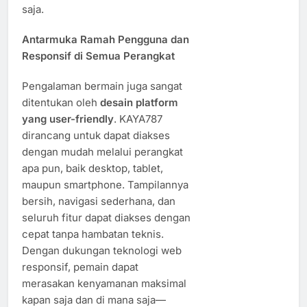
saja.
Antarmuka Ramah Pengguna dan
Responsif di Semua Perangkat
Pengalaman bermain juga sangat
ditentukan oleh
desain platform
yang user-friendly
. KAYA787
dirancang untuk dapat diakses
dengan mudah melalui perangkat
apa pun, baik desktop, tablet,
maupun smartphone. Tampilannya
bersih, navigasi sederhana, dan
seluruh fitur dapat diakses dengan
cepat tanpa hambatan teknis.
Dengan dukungan teknologi web
responsif, pemain dapat
merasakan kenyamanan maksimal
kapan saja dan di mana saja—