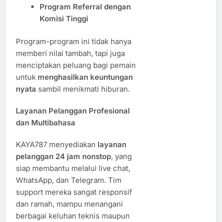
Program Referral dengan
Komisi Tinggi
Program-program ini tidak hanya
memberi nilai tambah, tapi juga
menciptakan peluang bagi pemain
untuk
menghasilkan keuntungan
nyata
sambil menikmati hiburan.
Layanan Pelanggan Profesional
dan Multibahasa
KAYA787 menyediakan
layanan
pelanggan 24 jam nonstop
, yang
siap membantu melalui live chat,
WhatsApp, dan Telegram. Tim
support mereka sangat responsif
dan ramah, mampu menangani
berbagai keluhan teknis maupun