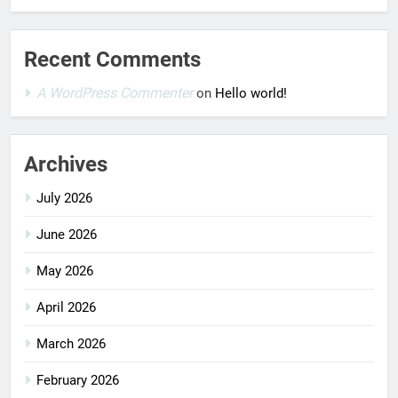
Recent Comments
A WordPress Commenter
on
Hello world!
Archives
July 2026
June 2026
May 2026
April 2026
March 2026
February 2026