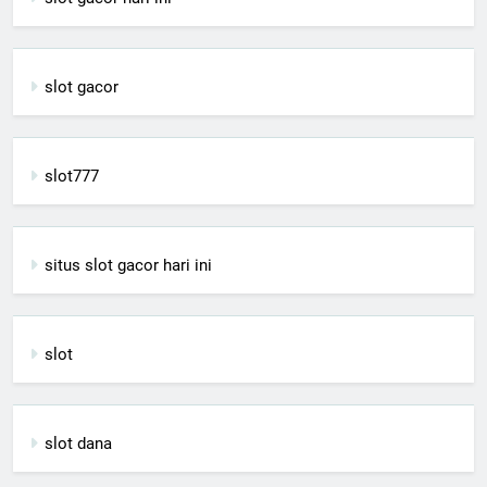
slot gacor
slot777
situs slot gacor hari ini
slot
slot dana