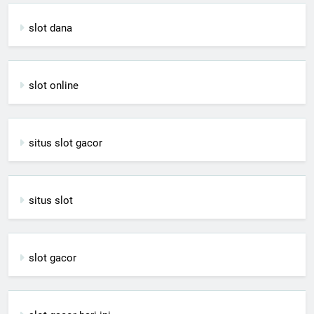
slot dana
slot online
situs slot gacor
situs slot
slot gacor