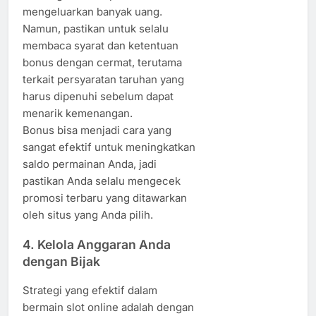
mengeluarkan banyak uang.
Namun, pastikan untuk selalu
membaca syarat dan ketentuan
bonus dengan cermat, terutama
terkait persyaratan taruhan yang
harus dipenuhi sebelum dapat
menarik kemenangan.
Bonus bisa menjadi cara yang
sangat efektif untuk meningkatkan
saldo permainan Anda, jadi
pastikan Anda selalu mengecek
promosi terbaru yang ditawarkan
oleh situs yang Anda pilih.
4. Kelola Anggaran Anda
dengan Bijak
Strategi yang efektif dalam
bermain slot online adalah dengan