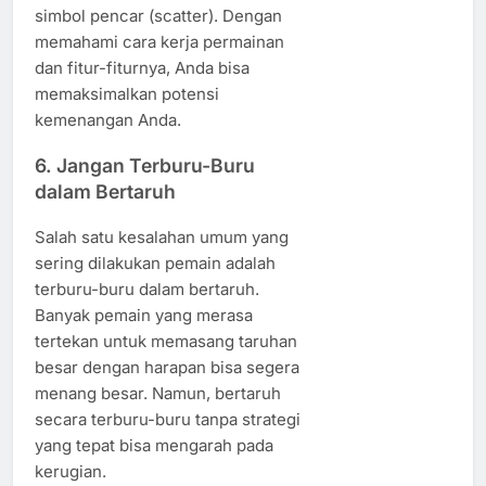
simbol pencar (scatter). Dengan
memahami cara kerja permainan
dan fitur-fiturnya, Anda bisa
memaksimalkan potensi
kemenangan Anda.
6. Jangan Terburu-Buru
dalam Bertaruh
Salah satu kesalahan umum yang
sering dilakukan pemain adalah
terburu-buru dalam bertaruh.
Banyak pemain yang merasa
tertekan untuk memasang taruhan
besar dengan harapan bisa segera
menang besar. Namun, bertaruh
secara terburu-buru tanpa strategi
yang tepat bisa mengarah pada
kerugian.