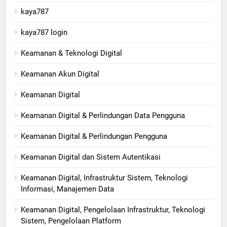
kaya787
kaya787 login
Keamanan & Teknologi Digital
Keamanan Akun Digital
Keamanan Digital
Keamanan Digital & Perlindungan Data Pengguna
Keamanan Digital & Perlindungan Pengguna
Keamanan Digital dan Sistem Autentikasi
Keamanan Digital, Infrastruktur Sistem, Teknologi
Informasi, Manajemen Data
Keamanan Digital, Pengelolaan Infrastruktur, Teknologi
Sistem, Pengelolaan Platform