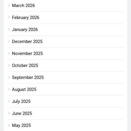
March 2026
February 2026
January 2026
December 2025
November 2025
October 2025
September 2025
August 2025
July 2025
June 2025
May 2025