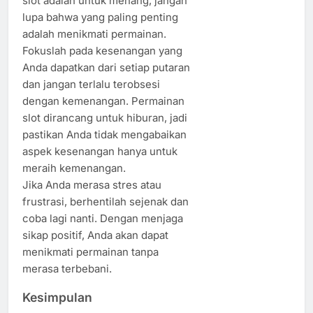
slot adalah untuk menang, jangan
lupa bahwa yang paling penting
adalah menikmati permainan.
Fokuslah pada kesenangan yang
Anda dapatkan dari setiap putaran
dan jangan terlalu terobsesi
dengan kemenangan. Permainan
slot dirancang untuk hiburan, jadi
pastikan Anda tidak mengabaikan
aspek kesenangan hanya untuk
meraih kemenangan.
Jika Anda merasa stres atau
frustrasi, berhentilah sejenak dan
coba lagi nanti. Dengan menjaga
sikap positif, Anda akan dapat
menikmati permainan tanpa
merasa terbebani.
Kesimpulan