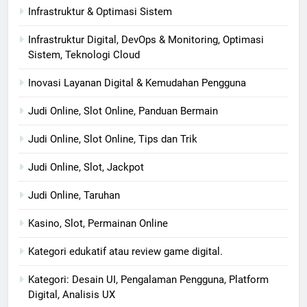
Infrastruktur & Optimasi Sistem
Infrastruktur Digital, DevOps & Monitoring, Optimasi
Sistem, Teknologi Cloud
Inovasi Layanan Digital & Kemudahan Pengguna
Judi Online, Slot Online, Panduan Bermain
Judi Online, Slot Online, Tips dan Trik
Judi Online, Slot, Jackpot
Judi Online, Taruhan
Kasino, Slot, Permainan Online
Kategori edukatif atau review game digital.
Kategori: Desain UI, Pengalaman Pengguna, Platform
Digital, Analisis UX