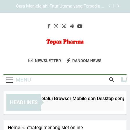
Skip
Cara Menjelajahi Fitur Utama yang Tersedia di
to
LEBAH4D secara Efektif
content
Cara Menjelajahi Fitur Utama yang Tersedia di
KAYA787 secara Terarah
LEBAH4D Login melalui Browser Mobile dan
Desktop dengan Proses yang Lebih Terarah
Cara Menjelajahi Fitur Utama yang Tersedia di
EDWINSLOT secara Terarah
Topaz Pharma
Dapatkan Produk Farmasi Berkualitas Di
Cara Menjelajahi Fitur Utama yang Tersedia di
NEWSLETTER
RANDOM NEWS
LEBAH4D secara Efektif
Topaz Pharma. Kesehatan Dan
Cara Menjelajahi Fitur Utama yang Tersedia di
Kebugaran Yang Terpercaya.
KAYA787 secara Terarah
MENU
BAH4D Login melalui Browser Mobile dan Desktop dengan Pro
HEADLINES
Weeks Ago
Home
strategi menang slot online