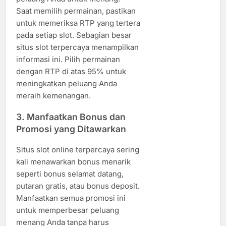
Saat memilih permainan, pastikan
untuk memeriksa RTP yang tertera
pada setiap slot. Sebagian besar
situs slot terpercaya menampilkan
informasi ini. Pilih permainan
dengan RTP di atas 95% untuk
meningkatkan peluang Anda
meraih kemenangan.
3. Manfaatkan Bonus dan
Promosi yang Ditawarkan
Situs slot online terpercaya sering
kali menawarkan bonus menarik
seperti bonus selamat datang,
putaran gratis, atau bonus deposit.
Manfaatkan semua promosi ini
untuk memperbesar peluang
menang Anda tanpa harus