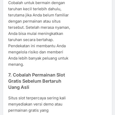
Cobalah untuk bermain dengan
taruhan kecil terlebih dahulu,
terutama jika Anda belum familiar
dengan permainan atau situs
tersebut. Setelah merasa nyaman,
Anda bisa mulai meningkatkan
taruhan secara bertahap.
Pendekatan ini membantu Anda
mengelola risiko dan memberi
Anda lebih banyak peluang untuk
menang.
7. Cobalah Permainan Slot
Gratis Sebelum Bertaruh
Uang Asli
Situs slot terpercaya sering kali
menyediakan versi demo atau
permainan gratis yang