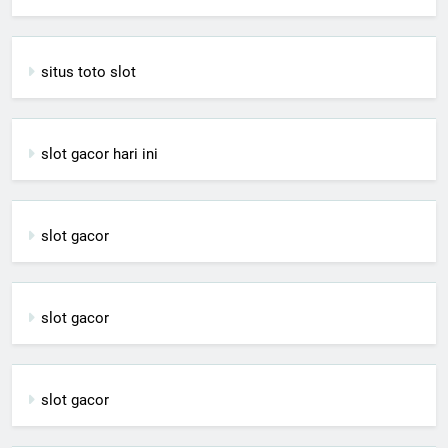
situs toto slot
slot gacor hari ini
slot gacor
slot gacor
slot gacor