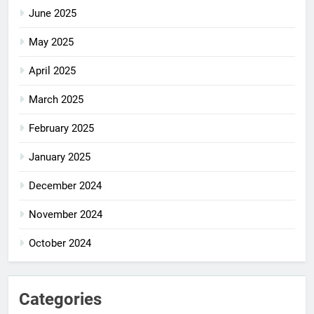
June 2025
May 2025
April 2025
March 2025
February 2025
January 2025
December 2024
November 2024
October 2024
Categories