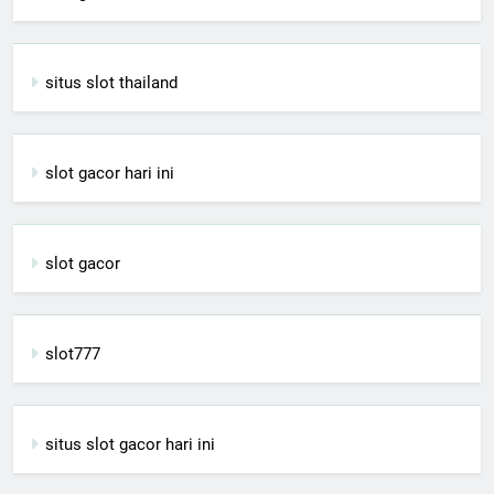
situs slot thailand
slot gacor hari ini
slot gacor
slot777
situs slot gacor hari ini