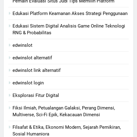
Pemain Evaluasi Situs Judi Tips Memilih Platform
Edukasi Platform Keamanan Akses Strategi Penggunaan
Edukasi Sistem Digital Analisis Game Online Teknologi
RNG & Probabilitas
edwinslot
edwinslot alternatif
edwinslot link alternatif
edwinslot login
Eksplorasi Fitur Digital
Fiksi Ilmiah, Petualangan Galaksi, Perang Dimensi,
Multiverse, Sci-Fi Epik, Kekacauan Dimensi
Filsafat & Etika, Ekonomi Modern, Sejarah Pemikiran,
Sosial Humaniora