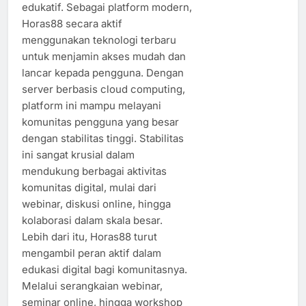
edukatif. Sebagai platform modern,
Horas88 secara aktif
menggunakan teknologi terbaru
untuk menjamin akses mudah dan
lancar kepada pengguna. Dengan
server berbasis cloud computing,
platform ini mampu melayani
komunitas pengguna yang besar
dengan stabilitas tinggi. Stabilitas
ini sangat krusial dalam
mendukung berbagai aktivitas
komunitas digital, mulai dari
webinar, diskusi online, hingga
kolaborasi dalam skala besar.
Lebih dari itu, Horas88 turut
mengambil peran aktif dalam
edukasi digital bagi komunitasnya.
Melalui serangkaian webinar,
seminar online, hingga workshop