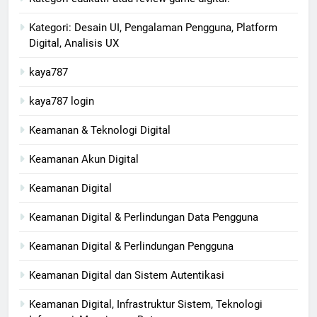
Kategori: Desain UI, Pengalaman Pengguna, Platform
Digital, Analisis UX
kaya787
kaya787 login
Keamanan & Teknologi Digital
Keamanan Akun Digital
Keamanan Digital
Keamanan Digital & Perlindungan Data Pengguna
Keamanan Digital & Perlindungan Pengguna
Keamanan Digital dan Sistem Autentikasi
Keamanan Digital, Infrastruktur Sistem, Teknologi