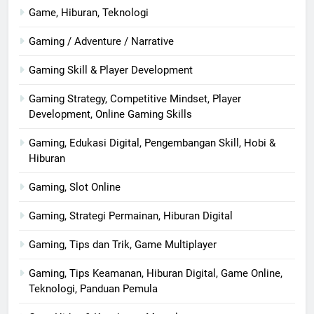
Game, Hiburan, Teknologi
Gaming / Adventure / Narrative
Gaming Skill & Player Development
Gaming Strategy, Competitive Mindset, Player
Development, Online Gaming Skills
Gaming, Edukasi Digital, Pengembangan Skill, Hobi &
Hiburan
Gaming, Slot Online
Gaming, Strategi Permainan, Hiburan Digital
Gaming, Tips dan Trik, Game Multiplayer
Gaming, Tips Keamanan, Hiburan Digital, Game Online,
Teknologi, Panduan Pemula