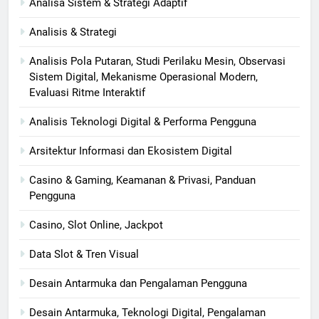
Analisa Sistem & Strategi Adaptif
Analisis & Strategi
Analisis Pola Putaran, Studi Perilaku Mesin, Observasi
Sistem Digital, Mekanisme Operasional Modern,
Evaluasi Ritme Interaktif
Analisis Teknologi Digital & Performa Pengguna
Arsitektur Informasi dan Ekosistem Digital
Casino & Gaming, Keamanan & Privasi, Panduan
Pengguna
Casino, Slot Online, Jackpot
Data Slot & Tren Visual
Desain Antarmuka dan Pengalaman Pengguna
Desain Antarmuka, Teknologi Digital, Pengalaman