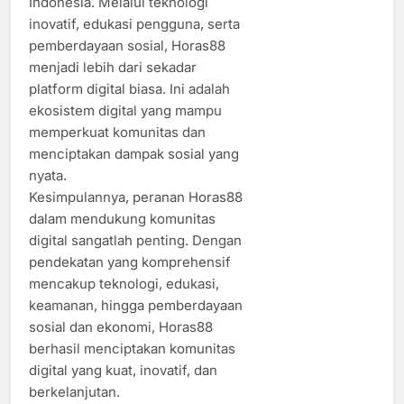
Indonesia. Melalui teknologi
inovatif, edukasi pengguna, serta
pemberdayaan sosial, Horas88
menjadi lebih dari sekadar
platform digital biasa. Ini adalah
ekosistem digital yang mampu
memperkuat komunitas dan
menciptakan dampak sosial yang
nyata.
Kesimpulannya, peranan Horas88
dalam mendukung komunitas
digital sangatlah penting. Dengan
pendekatan yang komprehensif
mencakup teknologi, edukasi,
keamanan, hingga pemberdayaan
sosial dan ekonomi, Horas88
berhasil menciptakan komunitas
digital yang kuat, inovatif, dan
berkelanjutan.