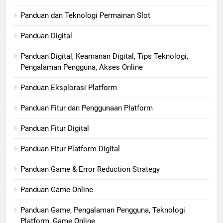
Panduan dan Teknologi Permainan Slot
Panduan Digital
Panduan Digital, Keamanan Digital, Tips Teknologi,
Pengalaman Pengguna, Akses Online
Panduan Eksplorasi Platform
Panduan Fitur dan Penggunaan Platform
Panduan Fitur Digital
Panduan Fitur Platform Digital
Panduan Game & Error Reduction Strategy
Panduan Game Online
Panduan Game, Pengalaman Pengguna, Teknologi
Platform, Game Online