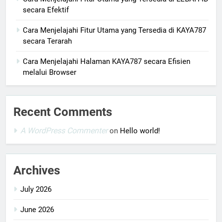
secara Efektif
Cara Menjelajahi Fitur Utama yang Tersedia di KAYA787
secara Terarah
Cara Menjelajahi Halaman KAYA787 secara Efisien
melalui Browser
Recent Comments
A WordPress Commenter
on
Hello world!
Archives
July 2026
June 2026