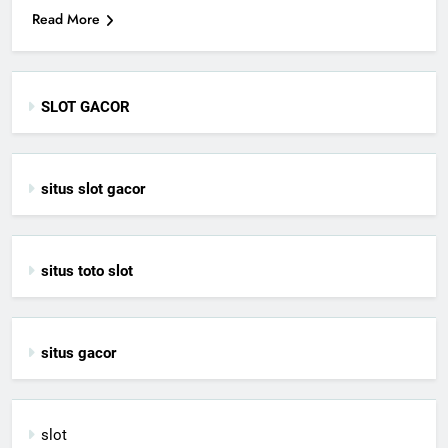
Read More
SLOT GACOR
situs slot gacor
situs toto slot
situs gacor
slot