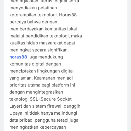
meningkatkan literasi digital serta
menyediakan pelatihan
keterampilan teknologi. Horas88
percaya bahwa dengan
memberdayakan komunitas lokal
melalui pendidikan teknologi, maka
kualitas hidup masyarakat dapat
meningkat secara signifikan.
horas88
juga mendukung
komunitas digital dengan
menciptakan lingkungan digital
yang aman. Keamanan menjadi
prioritas utama bagi platform ini
dengan mengintegrasikan
teknologi SSL (Secure Socket
Layer) dan sistem firewall canggih.
Upaya ini tidak hanya melindungi
data pribadi pengguna tetapi juga
meningkatkan kepercayaan