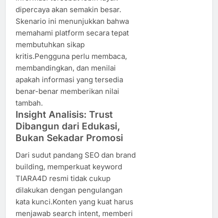
dipercaya akan semakin besar.
Skenario ini menunjukkan bahwa
memahami platform secara tepat
membutuhkan sikap
kritis.Pengguna perlu membaca,
membandingkan, dan menilai
apakah informasi yang tersedia
benar-benar memberikan nilai
tambah.
Insight Analisis: Trust
Dibangun dari Edukasi,
Bukan Sekadar Promosi
Dari sudut pandang SEO dan brand
building, memperkuat keyword
TIARA4D resmi tidak cukup
dilakukan dengan pengulangan
kata kunci.Konten yang kuat harus
menjawab search intent, memberi