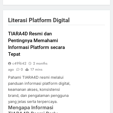
Literasi Platform Digital
TIARA4D Resmi dan
Pentingnya Memahami
Informasi Platform secara
Tepat
c49f642
2 months
ago
0
17 mins
Pahami TIARA4D resmi melalui
panduan informasi platform digital,
keamanan akses, konsistensi
brand, dan pengalaman pengguna
yang jelas serta terpercaya.
Mengapa Informasi