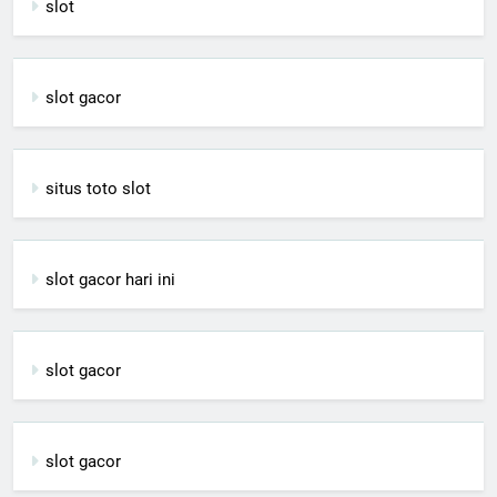
slot
slot gacor
situs toto slot
slot gacor hari ini
slot gacor
slot gacor