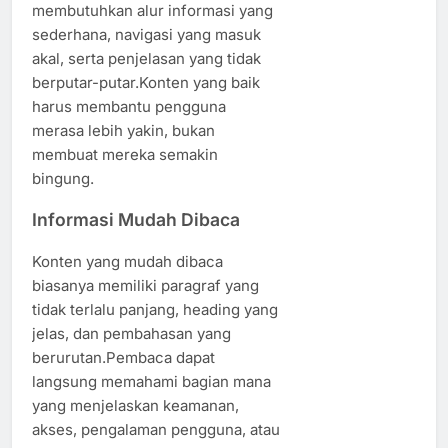
membutuhkan alur informasi yang
sederhana, navigasi yang masuk
akal, serta penjelasan yang tidak
berputar-putar.Konten yang baik
harus membantu pengguna
merasa lebih yakin, bukan
membuat mereka semakin
bingung.
Informasi Mudah Dibaca
Konten yang mudah dibaca
biasanya memiliki paragraf yang
tidak terlalu panjang, heading yang
jelas, dan pembahasan yang
berurutan.Pembaca dapat
langsung memahami bagian mana
yang menjelaskan keamanan,
akses, pengalaman pengguna, atau