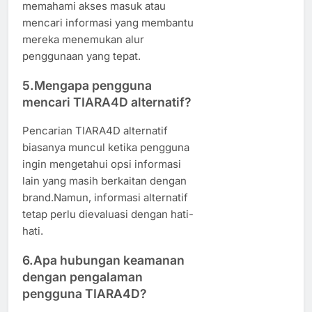
memahami akses masuk atau
mencari informasi yang membantu
mereka menemukan alur
penggunaan yang tepat.
5.Mengapa pengguna
mencari TIARA4D alternatif?
Pencarian TIARA4D alternatif
biasanya muncul ketika pengguna
ingin mengetahui opsi informasi
lain yang masih berkaitan dengan
brand.Namun, informasi alternatif
tetap perlu dievaluasi dengan hati-
hati.
6.Apa hubungan keamanan
dengan pengalaman
pengguna TIARA4D?