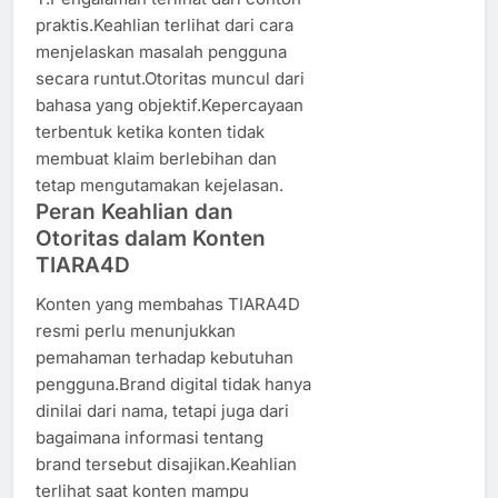
praktis.Keahlian terlihat dari cara
menjelaskan masalah pengguna
secara runtut.Otoritas muncul dari
bahasa yang objektif.Kepercayaan
terbentuk ketika konten tidak
membuat klaim berlebihan dan
tetap mengutamakan kejelasan.
Peran Keahlian dan
Otoritas dalam Konten
TIARA4D
Konten yang membahas TIARA4D
resmi perlu menunjukkan
pemahaman terhadap kebutuhan
pengguna.Brand digital tidak hanya
dinilai dari nama, tetapi juga dari
bagaimana informasi tentang
brand tersebut disajikan.Keahlian
terlihat saat konten mampu