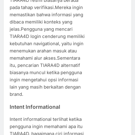
TIARA4D resmi biasanya berada
pada tahap verifikasi.Mereka ingin
memastikan bahwa informasi yang
dibaca memiliki konteks yang
jelas.Pengguna yang mencari
TIARA4D login cenderung memiliki
kebutuhan navigational, yaitu ingin
menemukan arahan masuk atau
memahami alur akses.Sementara
itu, pencarian TIARA4D alternatif
biasanya muncul ketika pengguna
ingin mengetahui opsi informasi
lain yang masih berkaitan dengan
brand.
Intent Informational
Intent informational terlihat ketika
pengguna ingin memahami apa itu
TIARA4D, bagaimana ciri informasi