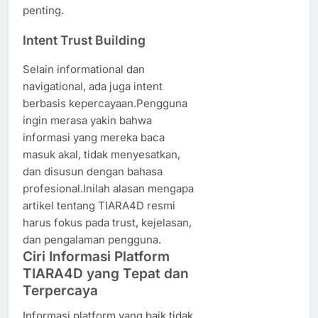
penting.
Intent Trust Building
Selain informational dan
navigational, ada juga intent
berbasis kepercayaan.Pengguna
ingin merasa yakin bahwa
informasi yang mereka baca
masuk akal, tidak menyesatkan,
dan disusun dengan bahasa
profesional.Inilah alasan mengapa
artikel tentang TIARA4D resmi
harus fokus pada trust, kejelasan,
dan pengalaman pengguna.
Ciri Informasi Platform
TIARA4D yang Tepat dan
Terpercaya
Informasi platform yang baik tidak