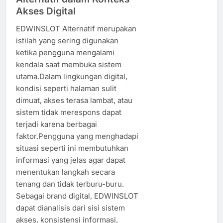
Akses Digital
EDWINSLOT Alternatif merupakan
istilah yang sering digunakan
ketika pengguna mengalami
kendala saat membuka sistem
utama.Dalam lingkungan digital,
kondisi seperti halaman sulit
dimuat, akses terasa lambat, atau
sistem tidak merespons dapat
terjadi karena berbagai
faktor.Pengguna yang menghadapi
situasi seperti ini membutuhkan
informasi yang jelas agar dapat
menentukan langkah secara
tenang dan tidak terburu-buru.
Sebagai brand digital, EDWINSLOT
dapat dianalisis dari sisi sistem
akses, konsistensi informasi,