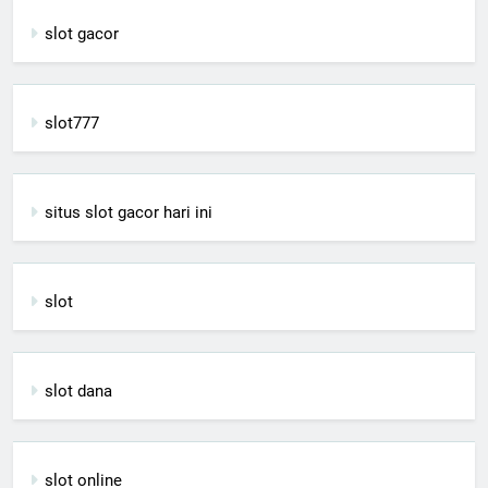
slot gacor
slot777
situs slot gacor hari ini
slot
slot dana
slot online