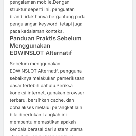
pengalaman mobile.Dengan
struktur seperti ini, penguatan
brand tidak hanya bergantung pada
pengulangan keyword, tetapi juga
pada kedalaman konteks.
Panduan Praktis Sebelum
Menggunakan
EDWINSLOT Alternatif
Sebelum menggunakan
EDWINSLOT Alternatif, pengguna
sebaiknya melakukan pemeriksaan
dasar terlebih dahulu.Periksa
koneksi internet, gunakan browser
terbaru, bersihkan cache, dan
coba akses melalui perangkat lain
bila diperlukan.Langkah ini
membantu memastikan apakah
kendala berasal dari sistem utama