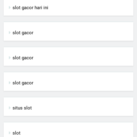
slot gacor hari ini
slot gacor
slot gacor
slot gacor
situs slot
slot