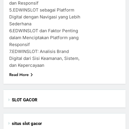
dan Responsif
5.EDWINSLOT sebagai Platform
Digital dengan Navigasi yang Lebih
Sederhana
6.EDWINSLOT dan Faktor Penting
dalam Menciptakan Platform yang
Responsif
7.EDWINSLOT: Analisis Brand
Digital dari Sisi Keamanan, Sistem,
dan Kepercayaan
Read More
SLOT GACOR
situs slot gacor