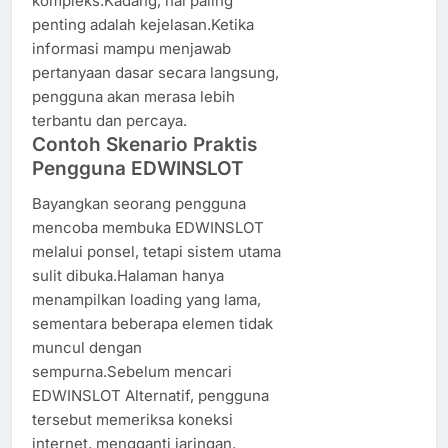
kompleks.Kadang, hal paling
penting adalah kejelasan.Ketika
informasi mampu menjawab
pertanyaan dasar secara langsung,
pengguna akan merasa lebih
terbantu dan percaya.
Contoh Skenario Praktis
Pengguna EDWINSLOT
Bayangkan seorang pengguna
mencoba membuka EDWINSLOT
melalui ponsel, tetapi sistem utama
sulit dibuka.Halaman hanya
menampilkan loading yang lama,
sementara beberapa elemen tidak
muncul dengan
sempurna.Sebelum mencari
EDWINSLOT Alternatif, pengguna
tersebut memeriksa koneksi
internet, mengganti jaringan,