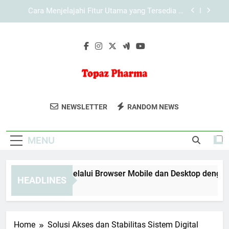
Skip
Cara Menjelajahi Fitur Utama yang Tersedia di
to
LEBAH4D secara Efektif
content
Cara Menjelajahi Fitur Utama yang Tersedia di
KAYA787 secara Terarah
LEBAH4D Login melalui Browser Mobile dan
Desktop dengan Proses yang Lebih Terarah
Cara Menjelajahi Fitur Utama yang Tersedia di
EDWINSLOT secara Terarah
Topaz Pharma
Dapatkan Produk Farmasi Berkualitas Di
Cara Menjelajahi Fitur Utama yang Tersedia di
NEWSLETTER
RANDOM NEWS
LEBAH4D secara Efektif
Topaz Pharma. Kesehatan Dan
Cara Menjelajahi Fitur Utama yang Tersedia di
Kebugaran Yang Terpercaya.
KAYA787 secara Terarah
MENU
BAH4D Login melalui Browser Mobile dan Desktop dengan Pro
HEADLINES
Weeks Ago
Home
Solusi Akses dan Stabilitas Sistem Digital