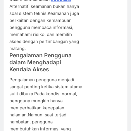
Alternatif, keamanan bukan hanya
soal sistem teknis.Keamanan juga
berkaitan dengan kemampuan
pengguna membaca informasi,
memahami risiko, dan memilih
akses dengan pertimbangan yang
matang.
Pengalaman Pengguna
dalam Menghadapi
Kendala Akses
Pengalaman pengguna menjadi
sangat penting ketika sistem utama
sulit dibuka.Pada kondisi normal,
pengguna mungkin hanya
memperhatikan kecepatan
halaman.Namun, saat terjadi
hambatan, pengguna
membutuhkan informasi yang