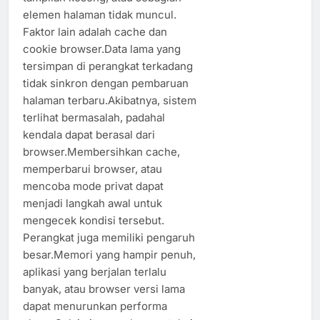
elemen halaman tidak muncul.
Faktor lain adalah cache dan
cookie browser.Data lama yang
tersimpan di perangkat terkadang
tidak sinkron dengan pembaruan
halaman terbaru.Akibatnya, sistem
terlihat bermasalah, padahal
kendala dapat berasal dari
browser.Membersihkan cache,
memperbarui browser, atau
mencoba mode privat dapat
menjadi langkah awal untuk
mengecek kondisi tersebut.
Perangkat juga memiliki pengaruh
besar.Memori yang hampir penuh,
aplikasi yang berjalan terlalu
banyak, atau browser versi lama
dapat menurunkan performa