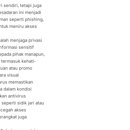
 sendiri, tetapi juga
esadaran ini menjadi
man seperti phishing,
untuk meniru akses
alah menjaga privasi
formasi sensitif
 kepada pihak manapun,
 termasuk kehati-
tuan atau promo
ra visual
harus memastikan
a dalam kondisi
an antivirus
eperti sidik jari atau
encegah akses
erangkat juga