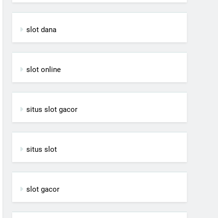
slot dana
slot online
situs slot gacor
situs slot
slot gacor