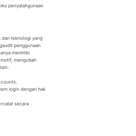
siko penyalahgunaan
 dan teknologi yang
ngaudit penggunaan
sanya memiliki
nsitif, mengubah
ain.
ccounts.
tem login dengan hak
ercatat secara