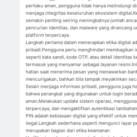
perilaku aman, pengguna tidak hanya melindungi diri
menjaga integritas keseluruhan ekosistem digital.K
semakin penting seiring meningkatnya jumlah anca
pencurian identitas, dan malware yang dirancang 
platform terpercaya
Langkah pertama dalam menerapkan etika digital ad
pribadi.Pengguna perlu menghindari membagikan in
seperti kata sandi, kode OTP, atau detail identitas
termasuk yang menyamar sebagai layanan resmi.Ini
hatian saat menerima pesan yang menawarkan ban
mencurigakan, bahkan bila tampak meyakinkan seca
Selain menjaga informasi pribadi, pengguna juga 
bahwa perangkat yang digunakan untuk login berad
aman.Melakukan update sistem operasi, menggunak
terpercaya, dan mengaktifkan autentikasi tambahan s
PIN adalah kebiasaan digital yang efektif untuk m
ilegal.Langkah sederhana seperti mengunci layar p
merupakan bagian dari etika keamanan