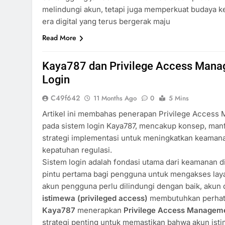
melindungi akun, tetapi juga memperkuat budaya ke
era digital yang terus bergerak maju
Read More
Kaya787 dan Privilege Access Man
Login
C49f642
11 Months Ago
0
5 Mins
Artikel ini membahas penerapan Privilege Acces
pada sistem login Kaya787, mencakup konsep, manfa
strategi implementasi untuk meningkatkan keamanan
kepatuhan regulasi.
Sistem login adalah fondasi utama dari keamanan di
pintu pertama bagi pengguna untuk mengakses lay
akun pengguna perlu dilindungi dengan baik, akun
istimewa (privileged access)
membutuhkan perhati
Kaya787
menerapkan
Privilege Access Managem
strategi penting untuk memastikan bahwa akun isti