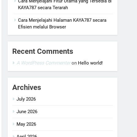
Cara Menjelajahi Fitur Utama yang Tersedia di
KAYA787 secara Terarah
Cara Menjelajahi Halaman KAYA787 secara
Efisien melalui Browser
Recent Comments
A WordPress Commenter
on
Hello world!
Archives
July 2026
June 2026
May 2026
April 2026