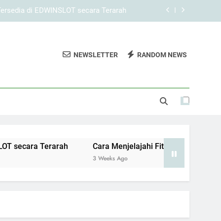
 Tersedia di EDWINSLOT secara Terarah
ng Tersedia di LEBAH4D secara Efektif
ng Tersedia di KAYA787 secara Terarah
NEWSLETTER
RANDOM NEWS
top dengan Proses yang Lebih Terarah
Kebugaran Yang Terpercaya.
 Tersedia di EDWINSLOT secara Terarah
ng Tersedia di LEBAH4D secara Efektif
ng Tersedia di KAYA787 secara Terarah
Terarah
Cara Menjelajahi Fitur Utama yang Tersedia di 
3 Weeks Ago