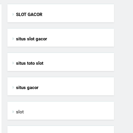
SLOT GACOR
situs slot gacor
situs toto slot
situs gacor
slot