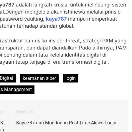
aya787
adalah langkah krusial untuk melindungi sistem
nal.Dengan mengelola akun istimewa melalui prinsip
n password vaulting,
kaya787
mampu memperkuat
tuhan terhadap standar global.
astruktur dan risiko insider threat, strategi PAM yang
 transparan, dan dapat diandalkan.Pada akhirnya, PAM
penting dalam tata kelola identitas digital di
n tetap terjaga di era transformasi digital.
igital
keamanan siber
login
ess Management
s:
Next:
8:
Kaya787 dan Monitoring Real-Time Akses Login
an