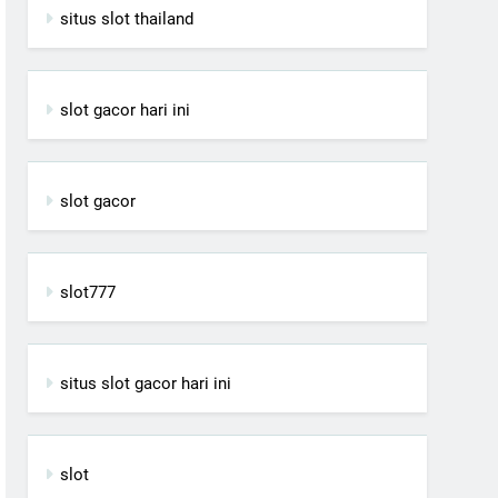
situs slot thailand
slot gacor hari ini
slot gacor
slot777
situs slot gacor hari ini
slot