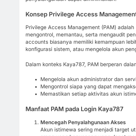
Konsep Privilege Access Managemen
Privilege Access Management (PAM) adalah p
mengontrol, memantau, serta mengaudit pen
accounts biasanya memiliki kemampuan lebih
konfigurasi sistem, atau mengelola akun pen
Dalam konteks Kaya787, PAM berperan dala
Mengelola akun administrator dan serv
Mengontrol siapa yang dapat mengakse
Memastikan setiap aktivitas akun istim
Manfaat PAM pada Login Kaya787
Mencegah Penyalahgunaan Akses
Akun istimewa sering menjadi target