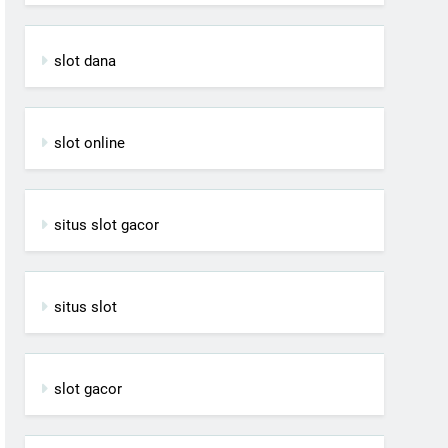
slot dana
slot online
situs slot gacor
situs slot
slot gacor