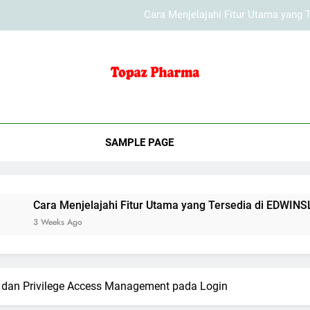
Cara Menjelajahi Fitur Utama yang
Cara Menjelajahi Fitur Utama ya
Cara Menjelajahi Fitur Utama ya
az Pharma
LEBAH4D Login melalui Browser Mobile dan Desk
Produk Farmasi Berkualitas Di Topaz Pharma. Kesehatan Dan 
Cara Menjelajahi Fitur Utama yang
SAMPLE PAGE
Cara Menjelajahi Fitur Utama ya
Cara Menjelajahi Fitur Utama ya
Menjelajahi Fitur Utama yang Tersedia di EDWINSLOT secara 
s Ago
dan Privilege Access Management pada Login