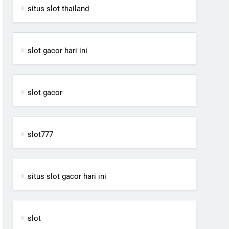
situs slot thailand
slot gacor hari ini
slot gacor
slot777
situs slot gacor hari ini
slot