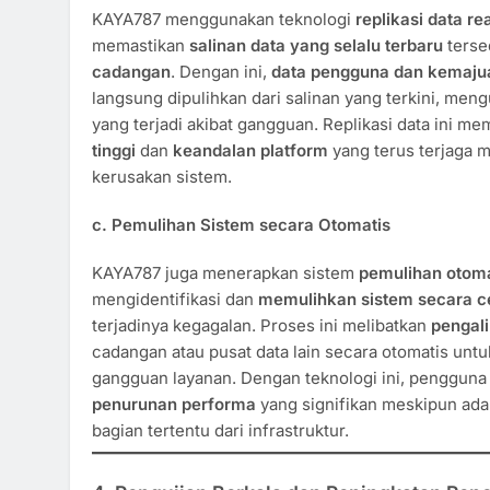
KAYA787 menggunakan teknologi
replikasi data re
memastikan
salinan data yang selalu terbaru
terse
cadangan
. Dengan ini,
data pengguna dan kemaju
langsung dipulihkan dari salinan yang terkini, men
yang terjadi akibat gangguan. Replikasi data ini m
tinggi
dan
keandalan platform
yang terus terjaga 
kerusakan sistem.
c. Pemulihan Sistem secara Otomatis
KAYA787 juga menerapkan sistem
pemulihan otoma
mengidentifikasi dan
memulihkan sistem secara c
terjadinya kegagalan. Proses ini melibatkan
pengali
cadangan atau pusat data lain secara otomatis unt
gangguan layanan. Dengan teknologi ini, pengguna
penurunan performa
yang signifikan meskipun ada
bagian tertentu dari infrastruktur.