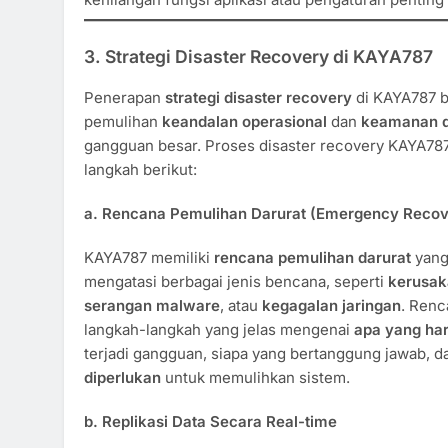
3. Strategi Disaster Recovery di KAYA787
Penerapan
strategi disaster recovery
di KAYA787 b
pemulihan
keandalan operasional
dan
keamanan d
gangguan besar. Proses disaster recovery KAYA78
langkah berikut:
a. Rencana Pemulihan Darurat (Emergency Recov
KAYA787 memiliki
rencana pemulihan darurat
yang
mengatasi berbagai jenis bencana, seperti
kerusak
serangan malware
, atau
kegagalan jaringan
. Renc
langkah-langkah yang jelas mengenai
apa yang har
terjadi gangguan, siapa yang bertanggung jawab, 
diperlukan
untuk memulihkan sistem.
b. Replikasi Data Secara Real-time