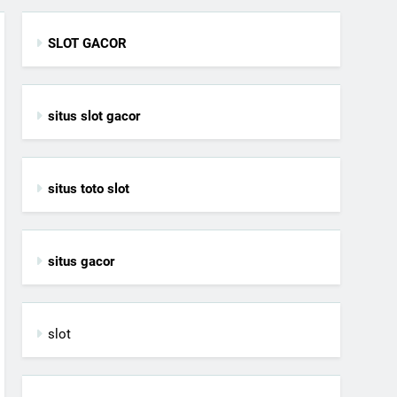
SLOT GACOR
situs slot gacor
situs toto slot
situs gacor
slot