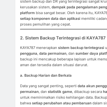
sistem backup dan DR yang terintegrasi sangat krusi
kerusakan sistem,
dampak pada pengalaman pengg
platform
bisa sangat besar. Oleh karena itu, KAYA
setiap komponen data dan aplikasi
memiliki cadan
proses pemulihan yang cepat.
2. Sistem Backup Terintegrasi di KAYA787
KAYA787 menerapkan
sistem backup terintegrasi
u
pengguna
,
data permainan
, dan
sumber daya plat
backup ini mencakup beberapa lapisan untuk memas
aman dan tersedia dalam situasi darurat.
a. Backup Harian dan Berkala
Data yang sangat penting, seperti
data akun peng
permainan
, dan
statistik game
, dibackup secara
ha
untuk meminimalkan risiko kehilangan data. Backu
bahwa
setiap perubahan atau pembaruan
dalam si