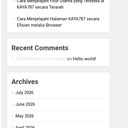
Cara Menjelajahi Fitur Utama yang Tersedia di
KAYA787 secara Terarah
Cara Menjelajahi Halaman KAYA787 secara
Efisien melalui Browser
Recent Comments
A WordPress Commenter
on
Hello world!
Archives
July 2026
June 2026
May 2026
April 2026