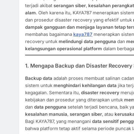
terjadi akibat
serangan siber
,
kesalahan perangkat
alam
. Oleh karena itu, KAYA787 menerapkan siste
dan prosedur disaster recovery yang efektif untuk
dampak gangguan dan menjaga layanan tetap ter
membahas bagaimana
kaya787
menerapkan sistem
recovery untuk
melindungi data pengguna
dan
me
kelangsungan operasional platform
dalam berbagai
1. Mengapa Backup dan Disaster Recovery 
Backup data
adalah proses membuat salinan cadang
sistem untuk
menghindari kehilangan data
jika ter
kegagalan. Sementara itu,
disaster recovery
meruju
kebijakan dan prosedur yang diterapkan untuk
memu
dan
data pengguna
setelah terjadi bencana, baik 
kesalahan manusia
,
serangan siber
, atau
kerusaka
Bagi KAYA787, yang menangani
data sensitif peng
bahwa platform tetap aktif selama periode puncak la