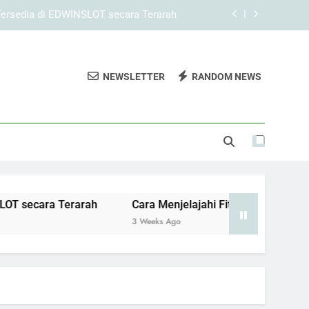
 Tersedia di EDWINSLOT secara Terarah
ng Tersedia di LEBAH4D secara Efektif
ng Tersedia di KAYA787 secara Terarah
NEWSLETTER
RANDOM NEWS
top dengan Proses yang Lebih Terarah
Kebugaran Yang Terpercaya.
 Tersedia di EDWINSLOT secara Terarah
ng Tersedia di LEBAH4D secara Efektif
ng Tersedia di KAYA787 secara Terarah
Terarah
Cara Menjelajahi Fitur Utama yang Tersedia di 
3 Weeks Ago