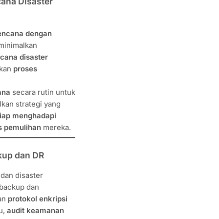
cana Disaster
encana dengan
minimalkan
cana disaster
ikan
proses
ana
secara rutin untuk
kan strategi yang
iap menghadapi
s pemulihan
mereka.
kup dan DR
dan disaster
ibackup dan
an
protokol enkripsi
tu,
audit keamanan