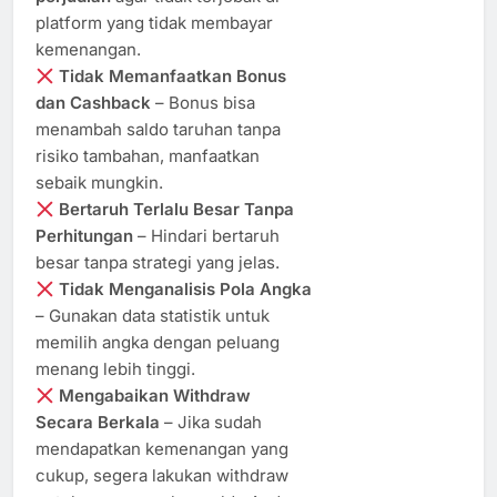
platform yang tidak membayar
kemenangan.
Tidak Memanfaatkan Bonus
dan Cashback
– Bonus bisa
menambah saldo taruhan tanpa
risiko tambahan, manfaatkan
sebaik mungkin.
Bertaruh Terlalu Besar Tanpa
Perhitungan
– Hindari bertaruh
besar tanpa strategi yang jelas.
Tidak Menganalisis Pola Angka
– Gunakan data statistik untuk
memilih angka dengan peluang
menang lebih tinggi.
Mengabaikan Withdraw
Secara Berkala
– Jika sudah
mendapatkan kemenangan yang
cukup, segera lakukan withdraw