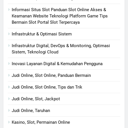
Informasi Situs Slot Panduan Slot Online Akses &
Keamanan Website Teknologi Platform Game Tips
Bermain Slot Portal Slot Terpercaya
Infrastruktur & Optimasi Sistem
Infrastruktur Digital, DevOps & Monitoring, Optimasi
Sistem, Teknologi Cloud
Inovasi Layanan Digital & Kemudahan Pengguna
Judi Online, Slot Online, Panduan Bermain
Judi Online, Slot Online, Tips dan Trik
Judi Online, Slot, Jackpot
Judi Online, Taruhan
Kasino, Slot, Permainan Online