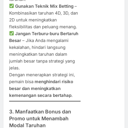
Gunakan Teknik Mix Betting
–
Kombinasikan taruhan 4D, 3D, dan
2D untuk meningkatkan
fleksibilitas dan peluang menang.
Jangan Terburu-buru Bertaruh
Besar
– Jika Anda mengalami
kekalahan, hindari langsung
meningkatkan taruhan dalam
jumlah besar tanpa strategi yang
jelas.
Dengan menerapkan strategi ini,
pemain bisa
menghindari risiko
besar dan meningkatkan
kemenangan secara bertahap
.
3. Manfaatkan Bonus dan
Promo untuk Menambah
Modal Taruhan