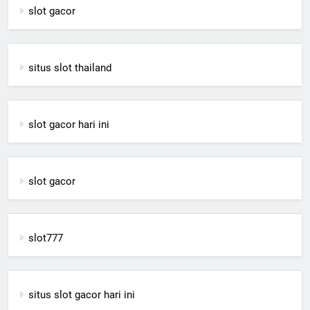
slot gacor
situs slot thailand
slot gacor hari ini
slot gacor
slot777
situs slot gacor hari ini