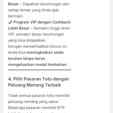
Besar
– Dapatkan keuntungan dari
setiap teman yang Anda ajak
bermain.
Program VIP dengan Cashback
Lebih Besar
– Semakin tinggi level
VIP, semakin besar keuntungan
yang bisa didapatkan.
Dengan memanfaatkan bonus ini,
Anda bisa
meningkatkan saldo
taruhan tanpa harus
mengeluarkan modal tambahan
.
4. Pilih Pasaran Toto dengan
Peluang Menang Terbaik
Tidak semua pasaran toto memiliki
peluang menang yang sama.
Beberapa pasaran memiliki RTP