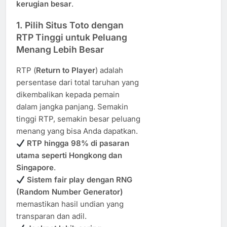
kerugian besar
.
1. Pilih Situs Toto dengan
RTP Tinggi untuk Peluang
Menang Lebih Besar
RTP (
Return to Player
) adalah
persentase dari total taruhan yang
dikembalikan kepada pemain
dalam jangka panjang. Semakin
tinggi RTP, semakin besar peluang
menang yang bisa Anda dapatkan.
RTP hingga 98% di pasaran
utama seperti Hongkong dan
Singapore
.
Sistem fair play dengan RNG
(Random Number Generator)
memastikan hasil undian yang
transparan dan adil.