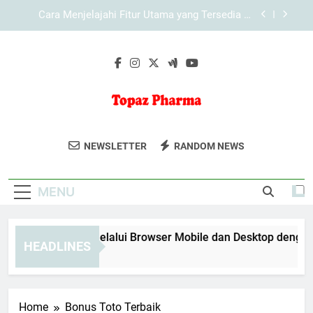
Skip
Cara Menjelajahi Fitur Utama yang Tersedia di
to
LEBAH4D secara Efektif
content
Cara Menjelajahi Fitur Utama yang Tersedia di
KAYA787 secara Terarah
LEBAH4D Login melalui Browser Mobile dan
Desktop dengan Proses yang Lebih Terarah
Cara Menjelajahi Fitur Utama yang Tersedia di
EDWINSLOT secara Terarah
Topaz Pharma
Dapatkan Produk Farmasi Berkualitas Di
Cara Menjelajahi Fitur Utama yang Tersedia di
NEWSLETTER
RANDOM NEWS
LEBAH4D secara Efektif
Topaz Pharma. Kesehatan Dan
Cara Menjelajahi Fitur Utama yang Tersedia di
Kebugaran Yang Terpercaya.
KAYA787 secara Terarah
MENU
BAH4D Login melalui Browser Mobile dan Desktop dengan Pro
HEADLINES
Weeks Ago
Home
Bonus Toto Terbaik