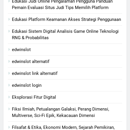
Edukasi Judi Online Pengalaman Pengguna Panduan
Pemain Evaluasi Situs Judi Tips Memilih Platform
Edukasi Platform Keamanan Akses Strategi Penggunaan
Edukasi Sistem Digital Analisis Game Online Teknologi
RNG & Probabilitas
edwinslot
edwinslot alternatif
edwinslot link alternatif
edwinslot login
Eksplorasi Fitur Digital
Fiksi Ilmiah, Petualangan Galaksi, Perang Dimensi,
Multiverse, Sci-Fi Epik, Kekacauan Dimensi
Filsafat & Etika, Ekonomi Modern, Sejarah Pemikiran,