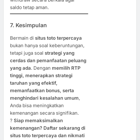
saldo tetap aman.
7. Kesimpulan
Bermain di
situs toto terpercaya
bukan hanya soal keberuntungan,
tetapi juga soal
strategi yang
cerdas dan pemanfaatan peluang
yang ada
. Dengan
memilih RTP
tinggi, menerapkan strategi
taruhan yang efektif,
memanfaatkan bonus, serta
menghindari kesalahan umum
,
Anda bisa meningkatkan
kemenangan secara signifikan.
?
Siap memaksimalkan
kemenangan? Daftar sekarang di
situs toto terpercaya dan nikmati