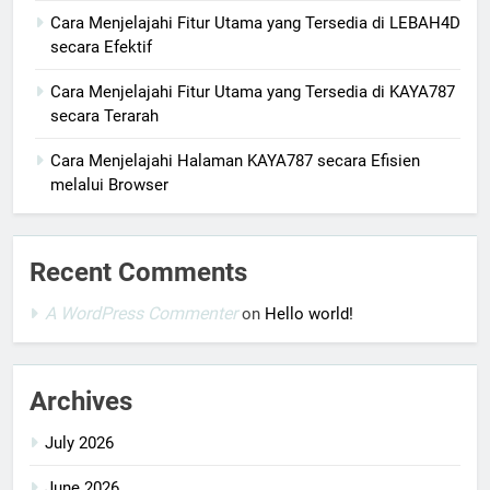
Cara Menjelajahi Fitur Utama yang Tersedia di LEBAH4D
secara Efektif
Cara Menjelajahi Fitur Utama yang Tersedia di KAYA787
secara Terarah
Cara Menjelajahi Halaman KAYA787 secara Efisien
melalui Browser
Recent Comments
A WordPress Commenter
on
Hello world!
Archives
July 2026
June 2026