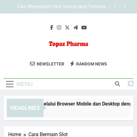
Skip
Cara Menjelajahi Fitur Utama yang Tersedia di
to
LEBAH4D secara Efektif
content
Cara Menjelajahi Fitur Utama yang Tersedia di
KAYA787 secara Terarah
LEBAH4D Login melalui Browser Mobile dan
Desktop dengan Proses yang Lebih Terarah
Cara Menjelajahi Fitur Utama yang Tersedia di
EDWINSLOT secara Terarah
Topaz Pharma
Dapatkan Produk Farmasi Berkualitas Di
Cara Menjelajahi Fitur Utama yang Tersedia di
NEWSLETTER
RANDOM NEWS
LEBAH4D secara Efektif
Topaz Pharma. Kesehatan Dan
Cara Menjelajahi Fitur Utama yang Tersedia di
Kebugaran Yang Terpercaya.
KAYA787 secara Terarah
MENU
BAH4D Login melalui Browser Mobile dan Desktop dengan Pro
HEADLINES
Weeks Ago
Home
Cara Bermain Slot