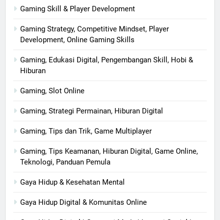
Gaming Skill & Player Development
Gaming Strategy, Competitive Mindset, Player
Development, Online Gaming Skills
Gaming, Edukasi Digital, Pengembangan Skill, Hobi &
Hiburan
Gaming, Slot Online
Gaming, Strategi Permainan, Hiburan Digital
Gaming, Tips dan Trik, Game Multiplayer
Gaming, Tips Keamanan, Hiburan Digital, Game Online,
Teknologi, Panduan Pemula
Gaya Hidup & Kesehatan Mental
Gaya Hidup Digital & Komunitas Online