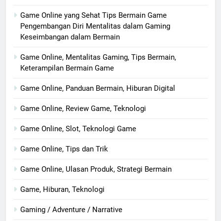
Game Online yang Sehat Tips Bermain Game
Pengembangan Diri Mentalitas dalam Gaming
Keseimbangan dalam Bermain
Game Online, Mentalitas Gaming, Tips Bermain,
Keterampilan Bermain Game
Game Online, Panduan Bermain, Hiburan Digital
Game Online, Review Game, Teknologi
Game Online, Slot, Teknologi Game
Game Online, Tips dan Trik
Game Online, Ulasan Produk, Strategi Bermain
Game, Hiburan, Teknologi
Gaming / Adventure / Narrative