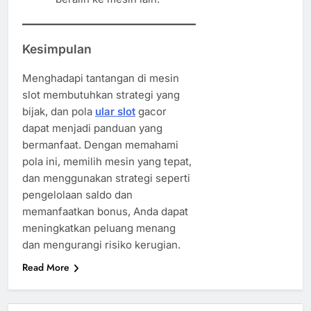
Kesimpulan
Menghadapi tantangan di mesin
slot membutuhkan strategi yang
bijak, dan pola
ular slot
gacor
dapat menjadi panduan yang
bermanfaat. Dengan memahami
pola ini, memilih mesin yang tepat,
dan menggunakan strategi seperti
pengelolaan saldo dan
memanfaatkan bonus, Anda dapat
meningkatkan peluang menang
dan mengurangi risiko kerugian.
Read More