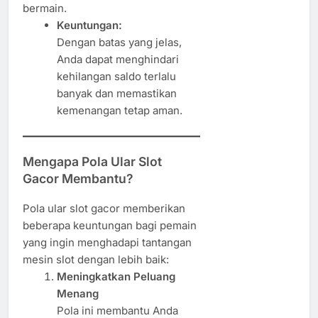
bermain.
Keuntungan:
Dengan batas yang jelas,
Anda dapat menghindari
kehilangan saldo terlalu
banyak dan memastikan
kemenangan tetap aman.
Mengapa Pola Ular Slot
Gacor Membantu?
Pola ular slot gacor memberikan
beberapa keuntungan bagi pemain
yang ingin menghadapi tantangan
mesin slot dengan lebih baik:
Meningkatkan Peluang
Menang
Pola ini membantu Anda