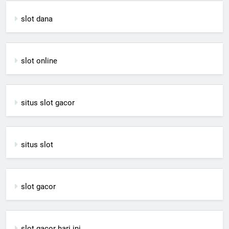
slot dana
slot online
situs slot gacor
situs slot
slot gacor
slot gacor hari ini