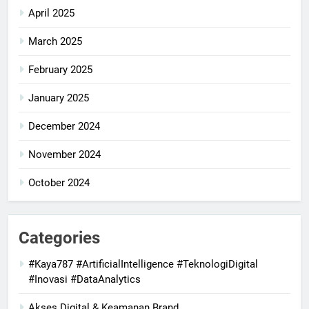
April 2025
March 2025
February 2025
January 2025
December 2024
November 2024
October 2024
Categories
#Kaya787 #ArtificialIntelligence #TeknologiDigital
#Inovasi #DataAnalytics
Akses Digital & Keamanan Brand