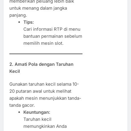
memberikan peluang lebih baik
untuk menang dalam jangka
panjang.
Tips:
Cari informasi RTP di menu
bantuan permainan sebelum
memilih mesin slot.
2.
Amati Pola dengan Taruhan
Kecil
Gunakan taruhan kecil selama 10-
20 putaran awal untuk melihat
apakah mesin menunjukkan tanda-
tanda gacor.
Keuntungan:
Taruhan kecil
memungkinkan Anda