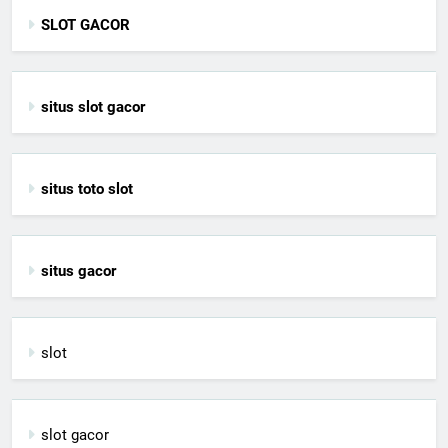
SLOT GACOR
situs slot gacor
situs toto slot
situs gacor
slot
slot gacor