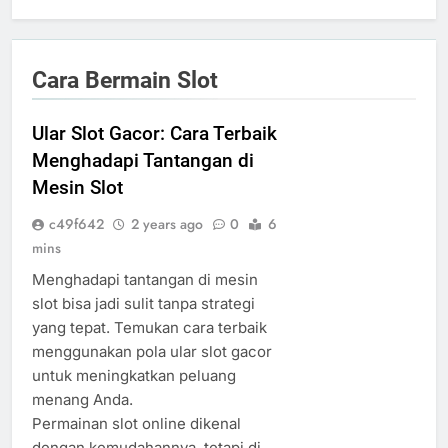
Cara Bermain Slot
Ular Slot Gacor: Cara Terbaik
Menghadapi Tantangan di
Mesin Slot
c49f642
2 years ago
0
6
mins
Menghadapi tantangan di mesin
slot bisa jadi sulit tanpa strategi
yang tepat. Temukan cara terbaik
menggunakan pola ular slot gacor
untuk meningkatkan peluang
menang Anda.
Permainan slot online dikenal
dengan kemudahannya, tetapi di