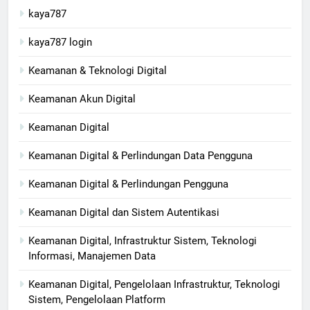
kaya787
kaya787 login
Keamanan & Teknologi Digital
Keamanan Akun Digital
Keamanan Digital
Keamanan Digital & Perlindungan Data Pengguna
Keamanan Digital & Perlindungan Pengguna
Keamanan Digital dan Sistem Autentikasi
Keamanan Digital, Infrastruktur Sistem, Teknologi
Informasi, Manajemen Data
Keamanan Digital, Pengelolaan Infrastruktur, Teknologi
Sistem, Pengelolaan Platform