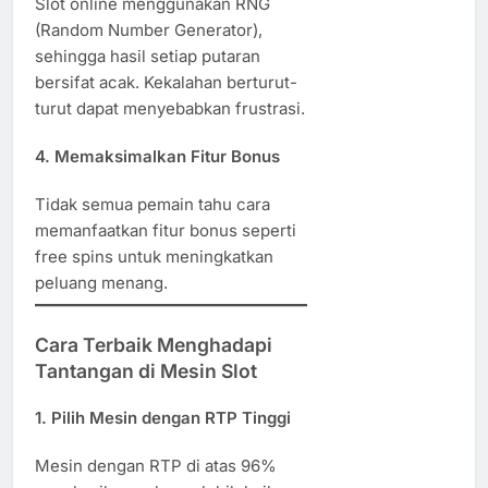
Slot online menggunakan RNG
(Random Number Generator),
sehingga hasil setiap putaran
bersifat acak. Kekalahan berturut-
turut dapat menyebabkan frustrasi.
4.
Memaksimalkan Fitur Bonus
Tidak semua pemain tahu cara
memanfaatkan fitur bonus seperti
free spins untuk meningkatkan
peluang menang.
Cara Terbaik Menghadapi
Tantangan di Mesin Slot
1.
Pilih Mesin dengan RTP Tinggi
Mesin dengan RTP di atas 96%