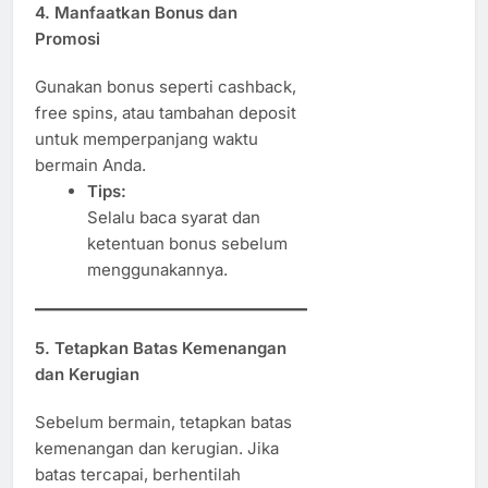
4.
Manfaatkan Bonus dan
Promosi
Gunakan bonus seperti cashback,
free spins, atau tambahan deposit
untuk memperpanjang waktu
bermain Anda.
Tips:
Selalu baca syarat dan
ketentuan bonus sebelum
menggunakannya.
5.
Tetapkan Batas Kemenangan
dan Kerugian
Sebelum bermain, tetapkan batas
kemenangan dan kerugian. Jika
batas tercapai, berhentilah