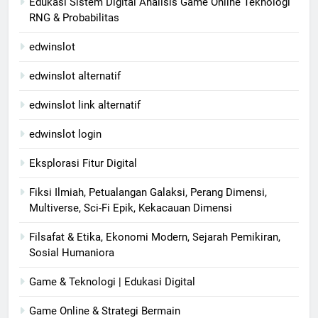
Edukasi Sistem Digital Analisis Game Online Teknologi
RNG & Probabilitas
edwinslot
edwinslot alternatif
edwinslot link alternatif
edwinslot login
Eksplorasi Fitur Digital
Fiksi Ilmiah, Petualangan Galaksi, Perang Dimensi,
Multiverse, Sci-Fi Epik, Kekacauan Dimensi
Filsafat & Etika, Ekonomi Modern, Sejarah Pemikiran,
Sosial Humaniora
Game & Teknologi | Edukasi Digital
Game Online & Strategi Bermain