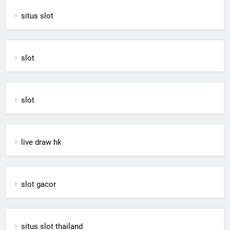
situs slot
slot
slot
live draw hk
slot gacor
situs slot thailand