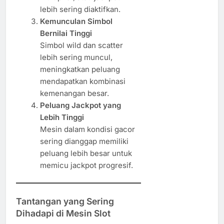
lebih sering diaktifkan.
Kemunculan Simbol
Bernilai Tinggi
Simbol wild dan scatter
lebih sering muncul,
meningkatkan peluang
mendapatkan kombinasi
kemenangan besar.
Peluang Jackpot yang
Lebih Tinggi
Mesin dalam kondisi gacor
sering dianggap memiliki
peluang lebih besar untuk
memicu jackpot progresif.
Tantangan yang Sering
Dihadapi di Mesin Slot