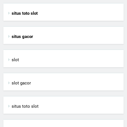
situs toto slot
situs gacor
slot
slot gacor
situs toto slot