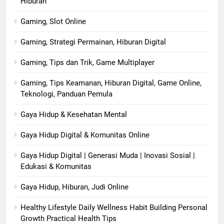
Hiburan
Gaming, Slot Online
Gaming, Strategi Permainan, Hiburan Digital
Gaming, Tips dan Trik, Game Multiplayer
Gaming, Tips Keamanan, Hiburan Digital, Game Online,
Teknologi, Panduan Pemula
Gaya Hidup & Kesehatan Mental
Gaya Hidup Digital & Komunitas Online
Gaya Hidup Digital | Generasi Muda | Inovasi Sosial |
Edukasi & Komunitas
Gaya Hidup, Hiburan, Judi Online
Healthy Lifestyle Daily Wellness Habit Building Personal
Growth Practical Health Tips