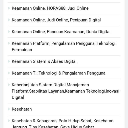
Keamanan Online, HORAS88, Judi Online
Keamanan Online, Judi Online, Penipuan Digital
Keamanan Online, Panduan Keamanan, Dunia Digital
Keamanan Platform, Pengalaman Pengguna, Teknologi
Permainan
Keamanan Sistem & Akses Digital
Keamanan TI, Teknologi & Pengalaman Pengguna
Keberlanjutan Sistem Digital,Manajemen
Platform,Stabilitas Layanan,Keamanan Teknologi,Inovasi
Digital
Kesehatan
Kesehatan & Kebugaran, Pola Hidup Sehat, Kesehatan
Jantung, Tips Kesehatan, Gaya Hidup Sehat