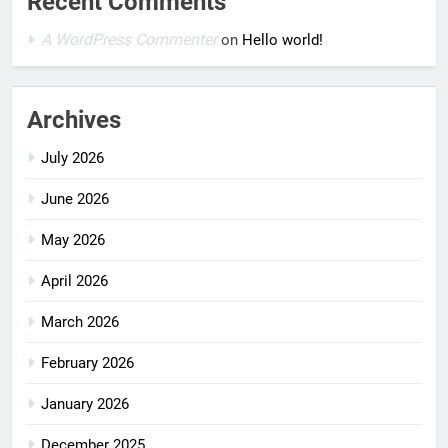
Recent Comments
A WordPress Commenter
on
Hello world!
Archives
July 2026
June 2026
May 2026
April 2026
March 2026
February 2026
January 2026
December 2025