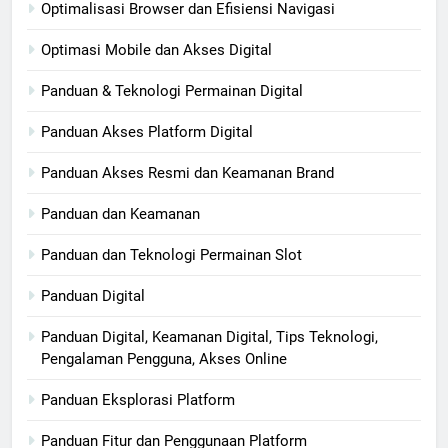
Optimalisasi Browser dan Efisiensi Navigasi
Optimasi Mobile dan Akses Digital
Panduan & Teknologi Permainan Digital
Panduan Akses Platform Digital
Panduan Akses Resmi dan Keamanan Brand
Panduan dan Keamanan
Panduan dan Teknologi Permainan Slot
Panduan Digital
Panduan Digital, Keamanan Digital, Tips Teknologi,
Pengalaman Pengguna, Akses Online
Panduan Eksplorasi Platform
Panduan Fitur dan Penggunaan Platform