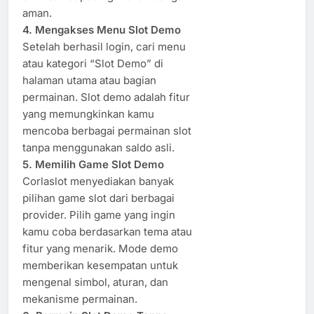
aman.
4. Mengakses Menu Slot Demo
Setelah berhasil login, cari menu
atau kategori “Slot Demo” di
halaman utama atau bagian
permainan. Slot demo adalah fitur
yang memungkinkan kamu
mencoba berbagai permainan slot
tanpa menggunakan saldo asli.
5. Memilih Game Slot Demo
Corlaslot menyediakan banyak
pilihan game slot dari berbagai
provider. Pilih game yang ingin
kamu coba berdasarkan tema atau
fitur yang menarik. Mode demo
memberikan kesempatan untuk
mengenal simbol, aturan, dan
mekanisme permainan.