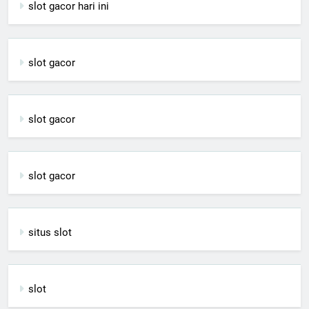
slot gacor hari ini
slot gacor
slot gacor
slot gacor
situs slot
slot