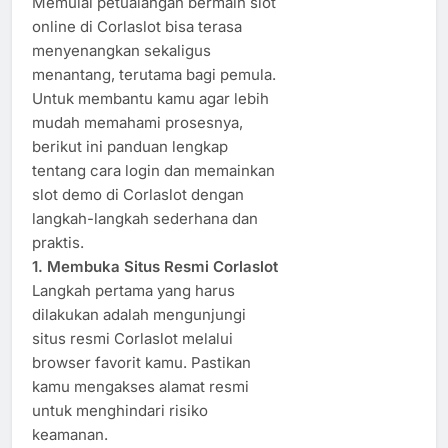
Memulai petualangan bermain slot
online di Corlaslot bisa terasa
menyenangkan sekaligus
menantang, terutama bagi pemula.
Untuk membantu kamu agar lebih
mudah memahami prosesnya,
berikut ini panduan lengkap
tentang cara login dan memainkan
slot demo di Corlaslot dengan
langkah-langkah sederhana dan
praktis.
1. Membuka Situs Resmi Corlaslot
Langkah pertama yang harus
dilakukan adalah mengunjungi
situs resmi Corlaslot melalui
browser favorit kamu. Pastikan
kamu mengakses alamat resmi
untuk menghindari risiko
keamanan.