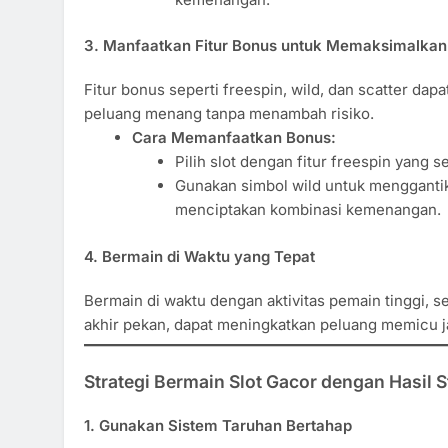
3. Manfaatkan Fitur Bonus untuk Memaksimalkan 
Fitur bonus seperti freespin, wild, dan scatter dap
peluang menang tanpa menambah risiko.
Cara Memanfaatkan Bonus:
Pilih slot dengan fitur freespin yang se
Gunakan simbol wild untuk menggantik
menciptakan kombinasi kemenangan.
4. Bermain di Waktu yang Tepat
Bermain di waktu dengan aktivitas pemain tinggi, s
akhir pekan, dapat meningkatkan peluang memicu j
Strategi Bermain Slot Gacor dengan Hasil S
1. Gunakan Sistem Taruhan Bertahap