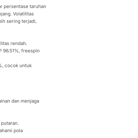
r persentase taruhan
ang. Volatilitas
h sering terjadi,
litas rendah.
 96.51%, freespin
, cocok untuk
ainan dan menjaga
putaran.
ahami pola