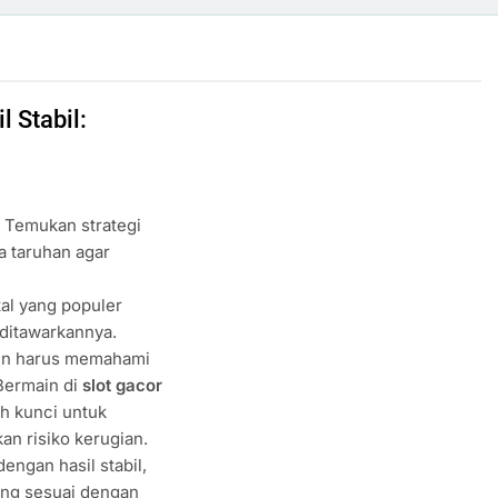
 Stabil:
l. Temukan strategi
la taruhan agar
tal yang populer
ditawarkannya.
ain harus memahami
Bermain di
slot gacor
ah kunci untuk
n risiko kerugian.
engan hasil stabil,
yang sesuai dengan