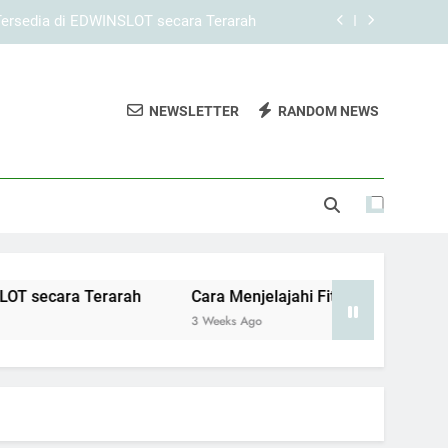
 Tersedia di EDWINSLOT secara Terarah
ng Tersedia di LEBAH4D secara Efektif
ng Tersedia di KAYA787 secara Terarah
NEWSLETTER
RANDOM NEWS
top dengan Proses yang Lebih Terarah
Kebugaran Yang Terpercaya.
 Tersedia di EDWINSLOT secara Terarah
ng Tersedia di LEBAH4D secara Efektif
ng Tersedia di KAYA787 secara Terarah
Terarah
Cara Menjelajahi Fitur Utama yang Tersedia di 
3 Weeks Ago