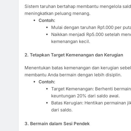
Sistem taruhan bertahap membantu mengelola sald
meningkatkan peluang menang.
Contoh:
Mulai dengan taruhan Rp1.000 per puta
Naikkan menjadi Rp5.000 setelah men
kemenangan kecil.
2. Tetapkan Target Kemenangan dan Kerugian
Menentukan batas kemenangan dan kerugian sebe
membantu Anda bermain dengan lebih disiplin.
Contoh:
Target Kemenangan: Berhenti bermain
keuntungan 20% dari saldo awal.
Batas Kerugian: Hentikan permainan ji
dari saldo.
3. Bermain dalam Sesi Pendek