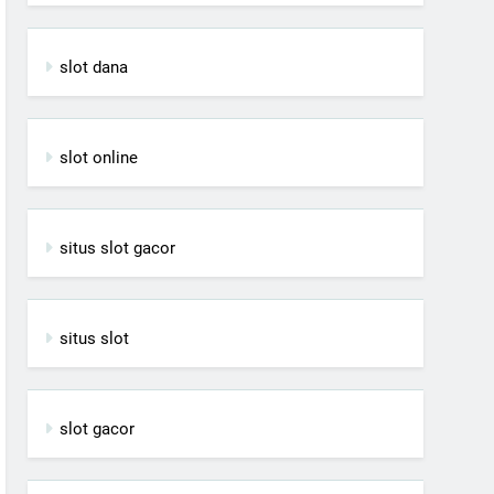
slot dana
slot online
situs slot gacor
situs slot
slot gacor