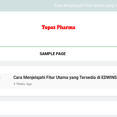
Cara Menjelajahi Fitur Utama yang
Cara Menjelajahi Fitur Utama ya
Cara Menjelajahi Fitur Utama ya
az Pharma
LEBAH4D Login melalui Browser Mobile dan Desk
Produk Farmasi Berkualitas Di Topaz Pharma. Kesehatan Dan 
Cara Menjelajahi Fitur Utama yang
SAMPLE PAGE
Cara Menjelajahi Fitur Utama ya
Cara Menjelajahi Fitur Utama ya
 Menjelajahi Fitur Utama yang Tersedia di EDWINSLOT secara 
ks Ago