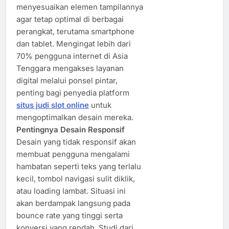
menyesuaikan elemen tampilannya
agar tetap optimal di berbagai
perangkat, terutama smartphone
dan tablet. Mengingat lebih dari
70% pengguna internet di Asia
Tenggara mengakses layanan
digital melalui ponsel pintar,
penting bagi penyedia platform
situs judi slot online
untuk
mengoptimalkan desain mereka.
Pentingnya Desain Responsif
Desain yang tidak responsif akan
membuat pengguna mengalami
hambatan seperti teks yang terlalu
kecil, tombol navigasi sulit diklik,
atau loading lambat. Situasi ini
akan berdampak langsung pada
bounce rate yang tinggi serta
konversi yang rendah. Studi dari