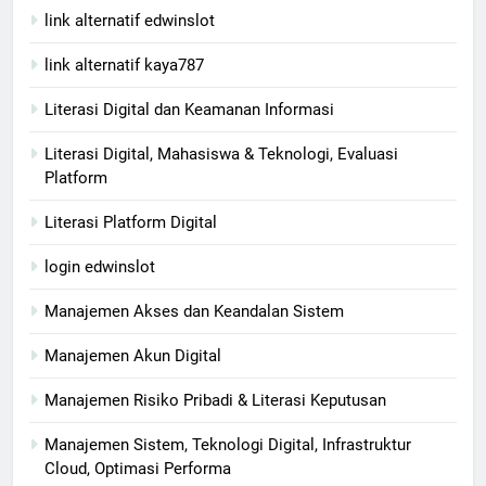
link alternatif edwinslot
link alternatif kaya787
Literasi Digital dan Keamanan Informasi
Literasi Digital, Mahasiswa & Teknologi, Evaluasi
Platform
Literasi Platform Digital
login edwinslot
Manajemen Akses dan Keandalan Sistem
Manajemen Akun Digital
Manajemen Risiko Pribadi & Literasi Keputusan
Manajemen Sistem, Teknologi Digital, Infrastruktur
Cloud, Optimasi Performa