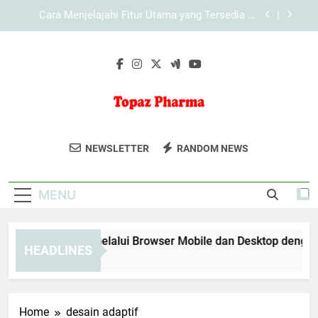
Skip
Cara Menjelajahi Fitur Utama yang Tersedia di
to
LEBAH4D secara Efektif
content
Cara Menjelajahi Fitur Utama yang Tersedia di
KAYA787 secara Terarah
LEBAH4D Login melalui Browser Mobile dan
Desktop dengan Proses yang Lebih Terarah
Cara Menjelajahi Fitur Utama yang Tersedia di
EDWINSLOT secara Terarah
Topaz Pharma
Dapatkan Produk Farmasi Berkualitas Di
Cara Menjelajahi Fitur Utama yang Tersedia di
NEWSLETTER
RANDOM NEWS
LEBAH4D secara Efektif
Topaz Pharma. Kesehatan Dan
Cara Menjelajahi Fitur Utama yang Tersedia di
Kebugaran Yang Terpercaya.
KAYA787 secara Terarah
MENU
BAH4D Login melalui Browser Mobile dan Desktop dengan Pro
HEADLINES
Weeks Ago
Home
desain adaptif