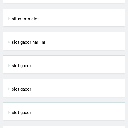
situs toto slot
slot gacor hari ini
slot gacor
slot gacor
slot gacor