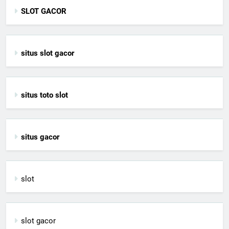
SLOT GACOR
situs slot gacor
situs toto slot
situs gacor
slot
slot gacor