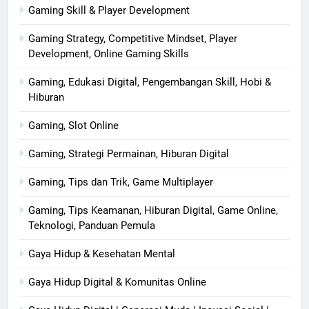
Gaming Skill & Player Development
Gaming Strategy, Competitive Mindset, Player
Development, Online Gaming Skills
Gaming, Edukasi Digital, Pengembangan Skill, Hobi &
Hiburan
Gaming, Slot Online
Gaming, Strategi Permainan, Hiburan Digital
Gaming, Tips dan Trik, Game Multiplayer
Gaming, Tips Keamanan, Hiburan Digital, Game Online,
Teknologi, Panduan Pemula
Gaya Hidup & Kesehatan Mental
Gaya Hidup Digital & Komunitas Online