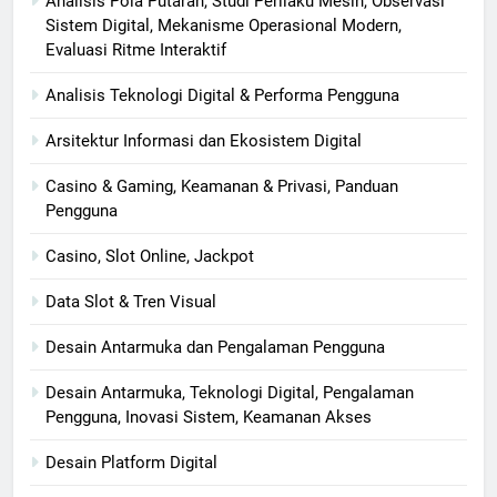
Analisis Pola Putaran, Studi Perilaku Mesin, Observasi
Sistem Digital, Mekanisme Operasional Modern,
Evaluasi Ritme Interaktif
Analisis Teknologi Digital & Performa Pengguna
Arsitektur Informasi dan Ekosistem Digital
Casino & Gaming, Keamanan & Privasi, Panduan
Pengguna
Casino, Slot Online, Jackpot
Data Slot & Tren Visual
Desain Antarmuka dan Pengalaman Pengguna
Desain Antarmuka, Teknologi Digital, Pengalaman
Pengguna, Inovasi Sistem, Keamanan Akses
Desain Platform Digital