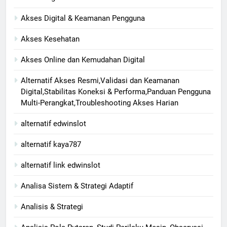
Akses Digital & Keamanan Pengguna
Akses Kesehatan
Akses Online dan Kemudahan Digital
Alternatif Akses Resmi,Validasi dan Keamanan
Digital,Stabilitas Koneksi & Performa,Panduan Pengguna
Multi-Perangkat,Troubleshooting Akses Harian
alternatif edwinslot
alternatif kaya787
alternatif link edwinslot
Analisa Sistem & Strategi Adaptif
Analisis & Strategi