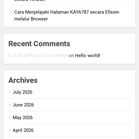
Cara Menjelajahi Halaman KAYA787 secara Efisien
melalui Browser
Recent Comments
A WordPress Commenter
on
Hello world!
Archives
July 2026
June 2026
May 2026
April 2026