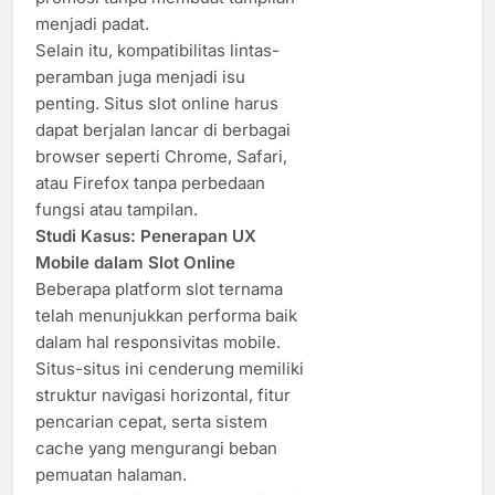
menjadi padat.
Selain itu, kompatibilitas lintas-
peramban juga menjadi isu
penting. Situs slot online harus
dapat berjalan lancar di berbagai
browser seperti Chrome, Safari,
atau Firefox tanpa perbedaan
fungsi atau tampilan.
Studi Kasus: Penerapan UX
Mobile dalam Slot Online
Beberapa platform slot ternama
telah menunjukkan performa baik
dalam hal responsivitas mobile.
Situs-situs ini cenderung memiliki
struktur navigasi horizontal, fitur
pencarian cepat, serta sistem
cache yang mengurangi beban
pemuatan halaman.