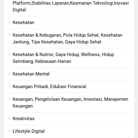
Platform,Stabilitas Layanan,Keamanan Teknologi,Inovasi
Digital
Kesehatan
Kesehatan & Kebugaran, Pola Hidup Sehat, Kesehatan
Jantung, Tips Kesehatan, Gaya Hidup Sehat
Kesehatan & Nutrisi, Gaya Hidup, Wellness, Hidup
Seimbang, Kebiasaan Harian
Kesehatan Mental
Keuangan Pribadi, Edukasi Finansial
Keuangan, Pengelolaan Keuangan, Investasi, Manajemen
Keuangan
Kreativitas
Lifestyle Digital