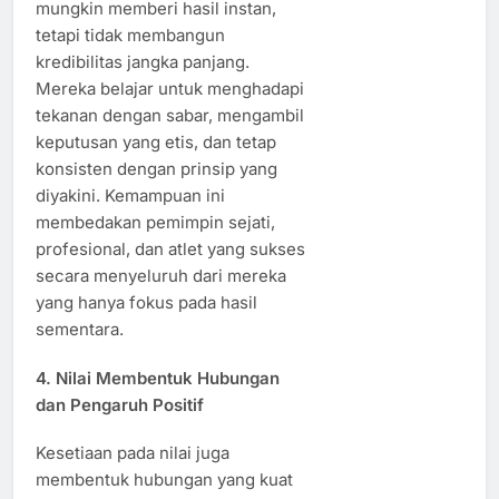
mungkin memberi hasil instan,
tetapi tidak membangun
kredibilitas jangka panjang.
Mereka belajar untuk menghadapi
tekanan dengan sabar, mengambil
keputusan yang etis, dan tetap
konsisten dengan prinsip yang
diyakini. Kemampuan ini
membedakan pemimpin sejati,
profesional, dan atlet yang sukses
secara menyeluruh dari mereka
yang hanya fokus pada hasil
sementara.
4. Nilai Membentuk Hubungan
dan Pengaruh Positif
Kesetiaan pada nilai juga
membentuk hubungan yang kuat