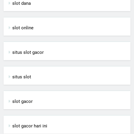
slot dana
slot online
situs slot gacor
situs slot
slot gacor
slot gacor hari ini