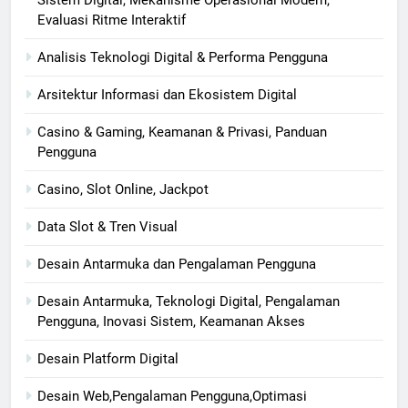
Sistem Digital, Mekanisme Operasional Modern,
Evaluasi Ritme Interaktif
Analisis Teknologi Digital & Performa Pengguna
Arsitektur Informasi dan Ekosistem Digital
Casino & Gaming, Keamanan & Privasi, Panduan
Pengguna
Casino, Slot Online, Jackpot
Data Slot & Tren Visual
Desain Antarmuka dan Pengalaman Pengguna
Desain Antarmuka, Teknologi Digital, Pengalaman
Pengguna, Inovasi Sistem, Keamanan Akses
Desain Platform Digital
Desain Web,Pengalaman Pengguna,Optimasi