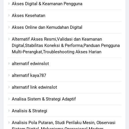
Akses Digital & Keamanan Pengguna
Akses Kesehatan
Akses Online dan Kemudahan Digital
Alternatif Akses Resmi,Validasi dan Keamanan
Digital,Stabilitas Koneksi & Performa,Panduan Pengguna
Multi-Perangkat,Troubleshooting Akses Harian
alternatif edwinslot
alternatif kaya787
alternatif link edwinslot
Analisa Sistem & Strategi Adaptif
Analisis & Strategi
Analisis Pola Putaran, Studi Perilaku Mesin, Observasi