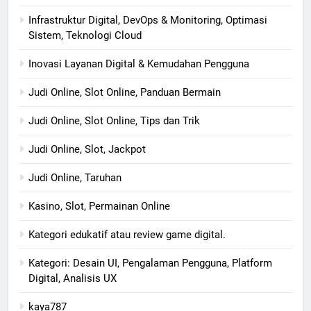
Infrastruktur Digital, DevOps & Monitoring, Optimasi
Sistem, Teknologi Cloud
Inovasi Layanan Digital & Kemudahan Pengguna
Judi Online, Slot Online, Panduan Bermain
Judi Online, Slot Online, Tips dan Trik
Judi Online, Slot, Jackpot
Judi Online, Taruhan
Kasino, Slot, Permainan Online
Kategori edukatif atau review game digital.
Kategori: Desain UI, Pengalaman Pengguna, Platform
Digital, Analisis UX
kaya787