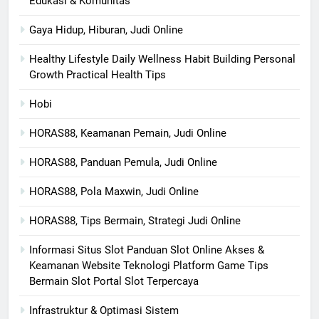
Edukasi & Komunitas
Gaya Hidup, Hiburan, Judi Online
Healthy Lifestyle Daily Wellness Habit Building Personal
Growth Practical Health Tips
Hobi
HORAS88, Keamanan Pemain, Judi Online
HORAS88, Panduan Pemula, Judi Online
HORAS88, Pola Maxwin, Judi Online
HORAS88, Tips Bermain, Strategi Judi Online
Informasi Situs Slot Panduan Slot Online Akses &
Keamanan Website Teknologi Platform Game Tips
Bermain Slot Portal Slot Terpercaya
Infrastruktur & Optimasi Sistem