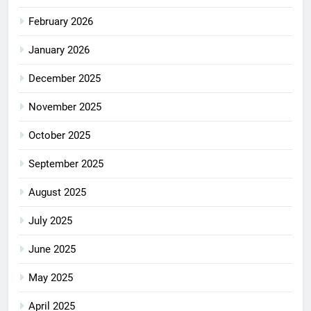
February 2026
January 2026
December 2025
November 2025
October 2025
September 2025
August 2025
July 2025
June 2025
May 2025
April 2025