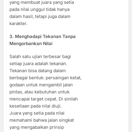
yang membuat juara yang setia
pada nilai unggul tidak hanya
dalam hasil, tetapi juga dalam
karakter.
3. Menghadapi Tekanan Tanpa
Mengorbankan Nilai
Salah satu ujian terbesar bagi
setiap juara adalah tekanan.
Tekanan bisa datang dalam
berbagai bentuk: persaingan ketat,
godaan untuk mengambil jalan
pintas, atau kebutuhan untuk
mencapai target cepat. Di sinilah
kesetiaan pada nilai diuji.
Juara yang setia pada nilai
memahami bahwa jalan singkat
yang mengabaikan prinsip