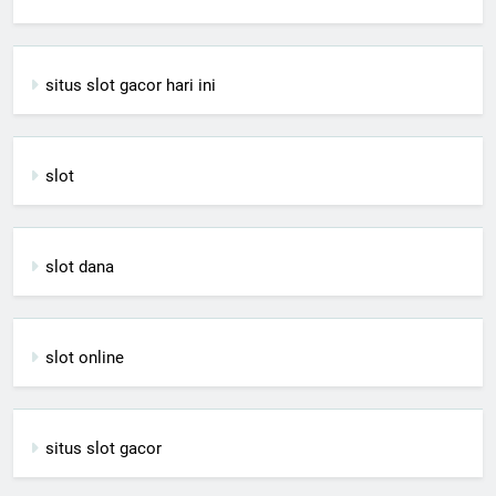
situs slot gacor hari ini
slot
slot dana
slot online
situs slot gacor