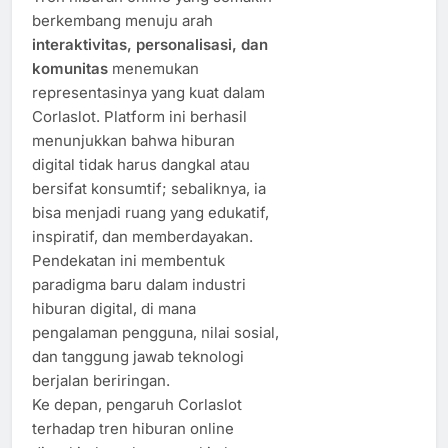
berkembang menuju arah
interaktivitas, personalisasi, dan
komunitas
menemukan
representasinya yang kuat dalam
Corlaslot. Platform ini berhasil
menunjukkan bahwa hiburan
digital tidak harus dangkal atau
bersifat konsumtif; sebaliknya, ia
bisa menjadi ruang yang edukatif,
inspiratif, dan memberdayakan.
Pendekatan ini membentuk
paradigma baru dalam industri
hiburan digital, di mana
pengalaman pengguna, nilai sosial,
dan tanggung jawab teknologi
berjalan beriringan.
Ke depan, pengaruh Corlaslot
terhadap tren hiburan online