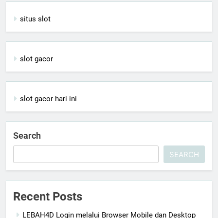
situs slot
slot gacor
slot gacor hari ini
Search
SEARCH
Recent Posts
LEBAH4D Login melalui Browser Mobile dan Desktop