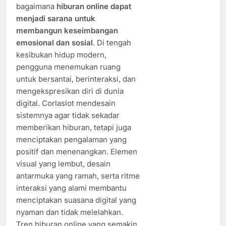
bagaimana
hiburan online dapat
menjadi sarana untuk
membangun keseimbangan
emosional dan sosial
. Di tengah
kesibukan hidup modern,
pengguna menemukan ruang
untuk bersantai, berinteraksi, dan
mengekspresikan diri di dunia
digital. Corlaslot mendesain
sistemnya agar tidak sekadar
memberikan hiburan, tetapi juga
menciptakan pengalaman yang
positif dan menenangkan. Elemen
visual yang lembut, desain
antarmuka yang ramah, serta ritme
interaksi yang alami membantu
menciptakan suasana digital yang
nyaman dan tidak melelahkan.
Tren hiburan online yang semakin