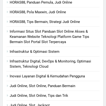
HORAS88, Panduan Pemula, Judi Online
HORAS88, Pola Maxwin, Judi Online
HORAS88, Tips Bermain, Strategi Judi Online
Informasi Situs Slot Panduan Slot Online Akses &
Keamanan Website Teknologi Platform Game Tips
Bermain Slot Portal Slot Terpercaya
Infrastruktur & Optimasi Sistem
Infrastruktur Digital, DevOps & Monitoring, Optimasi
Sistem, Teknologi Cloud
Inovasi Layanan Digital & Kemudahan Pengguna
Judi Online, Slot Online, Panduan Bermain
Judi Online, Slot Online, Tips dan Trik
Judi Online, Slot, Jackpot