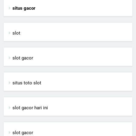
situs gacor
slot
slot gacor
situs toto slot
slot gacor hari ini
slot gacor