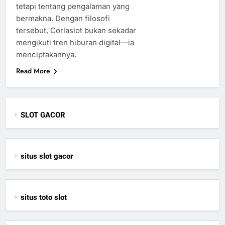
tetapi tentang pengalaman yang
bermakna. Dengan filosofi
tersebut, Corlaslot bukan sekadar
mengikuti tren hiburan digital—ia
menciptakannya.
Read More
SLOT GACOR
situs slot gacor
situs toto slot