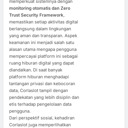
memperkuat sistemnya dengan
monitoring otomatis dan Zero
Trust Security Framework
,
memastikan setiap aktivitas digital
berlangsung dalam lingkungan
yang aman dan transparan. Aspek
keamanan ini menjadi salah satu
alasan utama mengapa pengguna
mempercayai platform ini sebagai
ruang hiburan digital yang dapat
diandalkan. Di saat banyak
platform hiburan menghadapi
tantangan privasi dan kebocoran
data, Corlaslot tampil dengan
pendekatan yang lebih disiplin dan
etis terhadap pengelolaan data
pengguna.
Dari perspektif sosial, kehadiran
Corlaslot juga memperlihatkan