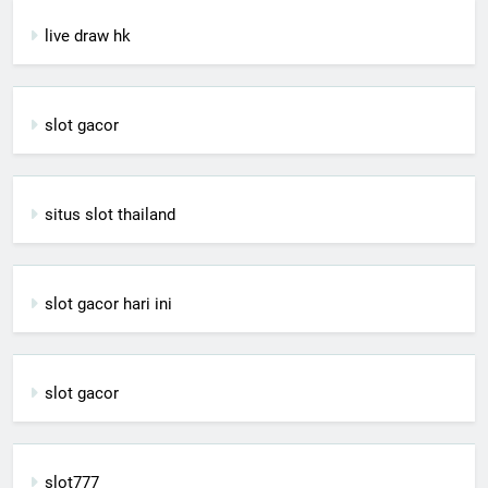
live draw hk
slot gacor
situs slot thailand
slot gacor hari ini
slot gacor
slot777