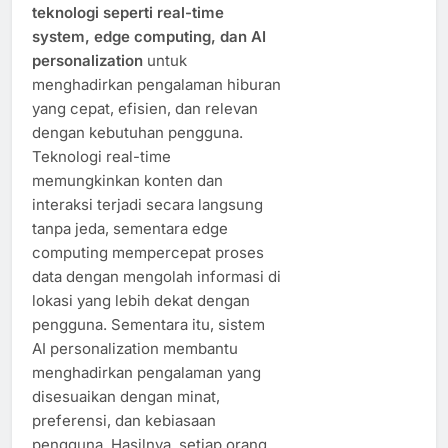
teknologi seperti real-time
system, edge computing, dan AI
personalization
untuk
menghadirkan pengalaman hiburan
yang cepat, efisien, dan relevan
dengan kebutuhan pengguna.
Teknologi real-time
memungkinkan konten dan
interaksi terjadi secara langsung
tanpa jeda, sementara edge
computing mempercepat proses
data dengan mengolah informasi di
lokasi yang lebih dekat dengan
pengguna. Sementara itu, sistem
AI personalization membantu
menghadirkan pengalaman yang
disesuaikan dengan minat,
preferensi, dan kebiasaan
pengguna. Hasilnya, setiap orang