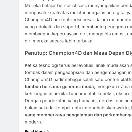
Mereka belajar bersosialisasi, menyampaikan pend
mengasah kreativitas melalui pengalaman digital ya
Champion4D berkontribusi besar dalam membentuk 
yang edukatif dan suportif, membantu pengguna m
membangun kepercayaan diri, mengelola emosi, da
diri mereka secara lebih terbuka.
Penutup: Champion4D dan Masa Depan Dig
Ketika teknologi terus berevolusi, anak muda akan 
tombak dalam pengadopsian dan pengembangan inov
Champion4D hadir sebagai salah satu contoh
plat
tumbuh bersama generasi muda
, mengikuti irama
kehilangan nilai-nilai fundamental: koneksi, ekspre
Dengan pendekatan yang humanis, cerdas, dan ad
bukan sekadar tempat untuk menghabiskan waktu, 
yang memperkaya pengalaman dan perkembang
modern.
Read More