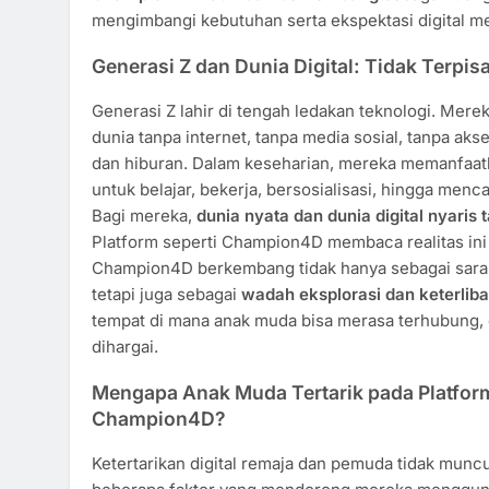
mengimbangi kebutuhan serta ekspektasi digital m
Generasi Z dan Dunia Digital: Tidak Terpi
Generasi Z lahir di tengah ledakan teknologi. Mere
dunia tanpa internet, tanpa media sosial, tanpa aks
dan hiburan. Dalam keseharian, mereka memanfaatk
untuk belajar, bekerja, bersosialisasi, hingga mencari
Bagi mereka,
dunia nyata dan dunia digital nyaris 
Platform seperti Champion4D membaca realitas ini
Champion4D berkembang tidak hanya sebagai sarana
tetapi juga sebagai
wadah eksplorasi dan keterlib
tempat di mana anak muda bisa merasa terhubung, 
dihargai.
Mengapa Anak Muda Tertarik pada Platform
Champion4D?
Ketertarikan digital remaja dan pemuda tidak muncu