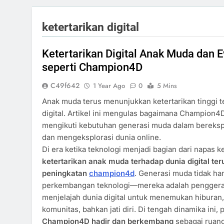
ketertarikan digital
Ketertarikan Digital Anak Muda dan E
seperti Champion4D
C49f642
1 Year Ago
0
5 Mins
Anak muda terus menunjukkan ketertarikan tinggi t
digital. Artikel ini mengulas bagaimana Champion
mengikuti kebutuhan generasi muda dalam berekspre
dan mengeksplorasi dunia online.
Di era ketika teknologi menjadi bagian dari napas k
ketertarikan anak muda terhadap dunia digital te
peningkatan
champion4d
. Generasi muda tidak ha
perkembangan teknologi—mereka adalah penggera
menjelajah dunia digital untuk menemukan hiburan,
komunitas, bahkan jati diri. Di tengah dinamika ini, 
Champion4D hadir dan berkembang
sebagai ruan