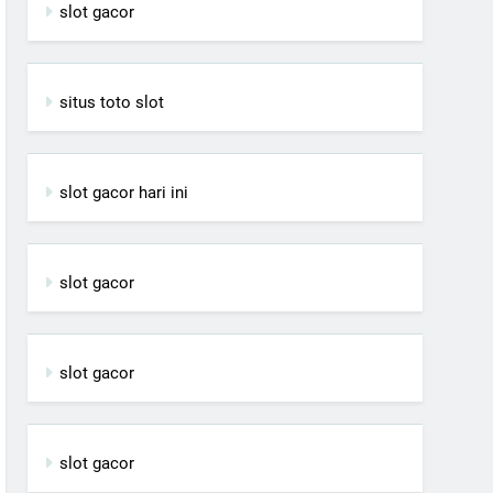
slot gacor
situs toto slot
slot gacor hari ini
slot gacor
slot gacor
slot gacor