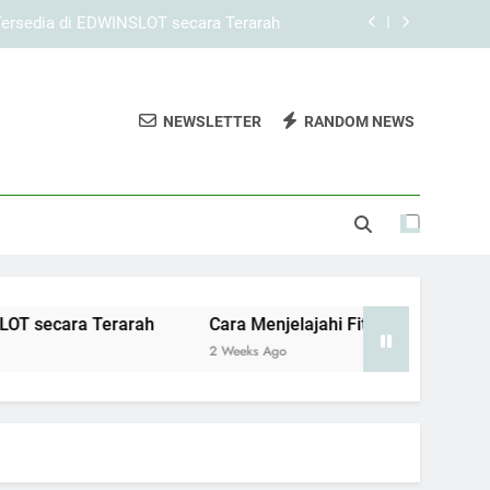
 Tersedia di EDWINSLOT secara Terarah
ng Tersedia di LEBAH4D secara Efektif
ng Tersedia di KAYA787 secara Terarah
NEWSLETTER
RANDOM NEWS
top dengan Proses yang Lebih Terarah
Kebugaran Yang Terpercaya.
 Tersedia di EDWINSLOT secara Terarah
ng Tersedia di LEBAH4D secara Efektif
ng Tersedia di KAYA787 secara Terarah
Terarah
Cara Menjelajahi Fitur Utama yang Tersedia di 
2 Weeks Ago