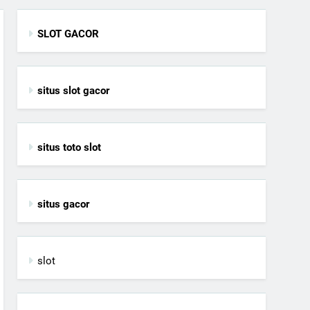
SLOT GACOR
situs slot gacor
situs toto slot
situs gacor
slot