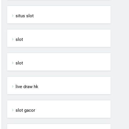
situs slot
slot
slot
live draw hk
slot gacor