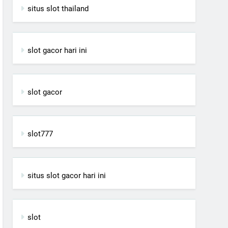
situs slot thailand
slot gacor hari ini
slot gacor
slot777
situs slot gacor hari ini
slot