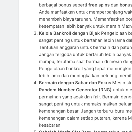
berbagai bonus seperti
free spins
dan
bonus
Anda manfaatkan untuk memperpanjang wak
menambah biaya taruhan. Memanfaatkan bon
kesempatan lebih banyak untuk meraih Maxw
Kelola Bankroll dengan Bijak
Pengelolaan ba
sangat penting untuk bertahan lebih lama d
Tentukan anggaran untuk bermain dan patuhi
Jangan tergoda untuk bertaruh lebih banyak
mampu, terutama saat bermain di mesin dengan
Pengelolaan bankroll yang tepat memungki
lebih lama dan meningkatkan peluang merai
Bermain dengan Sabar dan Fokus
Mesin sl
Random Number Generator (RNG)
untuk me
permainan yang acak dan fair. Bermain deng
sangat penting untuk memaksimalkan pelua
kemenangan besar. Jangan terburu-buru m
kemenangan dalam setiap putaran, karena 
kesabaran.