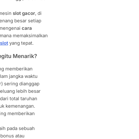
 mesin
slot gacor
, di
enang besar setiap
p mengenai
cara
aimana memaksimalkan
slot
yang tepat.
egitu Menarik?
ing memberikan
lam jangka waktu
r) sering dianggap
eluang lebih besar
ari total taruhan
tuk kemenangan.
ering memberikan
aih pada sebuah
r bonus atau