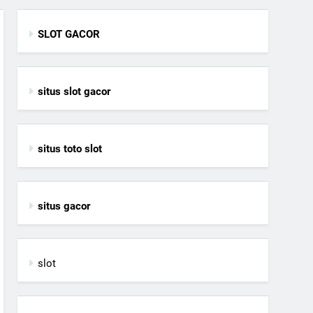
SLOT GACOR
situs slot gacor
situs toto slot
situs gacor
slot