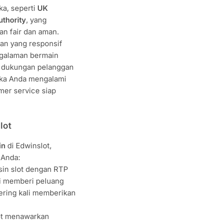
ka, seperti
UK
thority
, yang
n fair dan aman.
an yang responsif
ngalaman bermain
n dukungan pelanggan
 Jika Anda mengalami
mer service siap
lot
in
di Edwinslot,
 Anda:
sin slot dengan RTP
gi memberi peluang
ering kali memberikan
t menawarkan