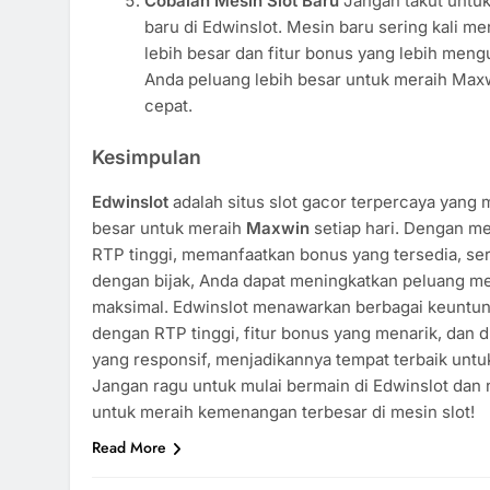
Cobalah Mesin Slot Baru
Jangan takut untu
baru di Edwinslot. Mesin baru sering kali 
lebih besar dan fitur bonus yang lebih men
Anda peluang lebih besar untuk meraih Max
cepat.
Kesimpulan
Edwinslot
adalah situs slot gacor terpercaya yang
besar untuk meraih
Maxwin
setiap hari. Dengan m
RTP tinggi, memanfaatkan bonus yang tersedia, ser
dengan bijak, Anda dapat meningkatkan peluang 
maksimal. Edwinslot menawarkan berbagai keuntun
dengan RTP tinggi, fitur bonus yang menarik, dan
yang responsif, menjadikannya tempat terbaik unt
Jangan ragu untuk mulai bermain di Edwinslot dan 
untuk meraih kemenangan terbesar di mesin slot!
Read More