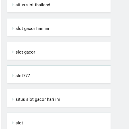
situs slot thailand
slot gacor hari ini
slot gacor
slot777
situs slot gacor hari ini
slot