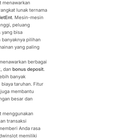
t menawarkan
erangkat lunak ternama
etEnt
. Mesin-mesin
inggi, peluang
 yang bisa
banyaknya pilihan
mainan yang paling
menawarkan berbagai
k
, dan
bonus deposit
.
ebih banyak
iaya taruhan. Fitur
juga membantu
gan besar dan
t menggunakan
an transaksi
memberi Anda rasa
dwinslot memiliki