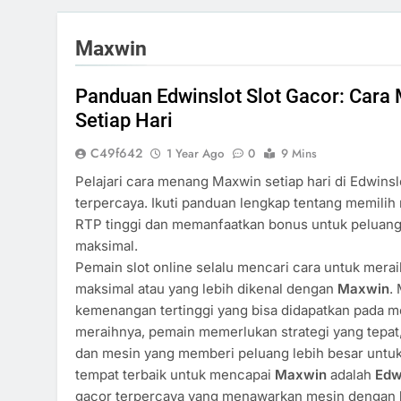
Maxwin
Panduan Edwinslot Slot Gacor: Car
Setiap Hari
C49f642
1 Year Ago
0
9 Mins
Pelajari cara menang Maxwin setiap hari di Edwinslo
terpercaya. Ikuti panduan lengkap tentang memilih
RTP tinggi dan memanfaatkan bonus untuk pelua
maksimal.
Pemain slot online selalu mencari cara untuk mer
maksimal atau yang lebih dikenal dengan
Maxwin
.
kemenangan tertinggi yang bisa didapatkan pada me
meraihnya, pemain memerlukan strategi yang tepat,
dan mesin yang memberi peluang lebih besar untuk
tempat terbaik untuk mencapai
Maxwin
adalah
Edw
gacor terpercaya yang menawarkan mesin dengan