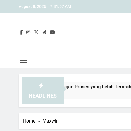
Skip
August 8, 2026
7:31:58 AM
to
content
Top
Dapatkan 
e dan Desktop dengan Proses yang Lebih Terarah
Cara 
3 Week
HEADLINES
Home
Maxwin