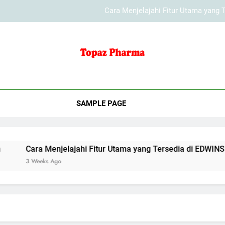
Cara Menjelajahi Fitur Utama yang
Cara Menjelajahi Fitur Utama ya
Cara Menjelajahi Fitur Utama ya
az Pharma
LEBAH4D Login melalui Browser Mobile dan Desk
Produk Farmasi Berkualitas Di Topaz Pharma. Kesehatan Dan 
Cara Menjelajahi Fitur Utama yang
SAMPLE PAGE
Cara Menjelajahi Fitur Utama ya
Cara Menjelajahi Fitur Utama ya
Menjelajahi Fitur Utama yang Tersedia di EDWINSLOT secara 
s Ago