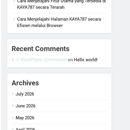
Cara Menjelajahi Fitur Utama yang Tersedia di
KAYA787 secara Terarah
Cara Menjelajahi Halaman KAYA787 secara
Efisien melalui Browser
Recent Comments
A WordPress Commenter
on
Hello world!
Archives
July 2026
June 2026
May 2026
April 2026