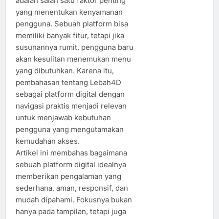
adalah salah satu faktor penting
yang menentukan kenyamanan
pengguna. Sebuah platform bisa
memiliki banyak fitur, tetapi jika
susunannya rumit, pengguna baru
akan kesulitan menemukan menu
yang dibutuhkan. Karena itu,
pembahasan tentang Lebah4D
sebagai platform digital dengan
navigasi praktis menjadi relevan
untuk menjawab kebutuhan
pengguna yang mengutamakan
kemudahan akses.
Artikel ini membahas bagaimana
sebuah platform digital idealnya
memberikan pengalaman yang
sederhana, aman, responsif, dan
mudah dipahami. Fokusnya bukan
hanya pada tampilan, tetapi juga