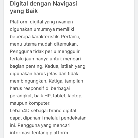
Digital dengan Navigasi
yang Baik
Platform digital yang nyaman
digunakan umumnya memiliki
beberapa karakteristik. Pertama,
menu utama mudah ditemukan.
Pengguna tidak perlu menggulir
terlalu jauh hanya untuk mencari
bagian penting. Kedua, istilah yang
digunakan harus jelas dan tidak
membingungkan. Ketiga, tampilan
harus responsif di berbagai
perangkat, baik HP, tablet, laptop,
maupun komputer.
Lebah4D sebagai brand digital
dapat dipahami melalui pendekatan
ini. Pengguna yang mencari
informasi tentang platform