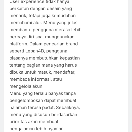
User experience tidak hanya
berkaitan dengan desain yang
menarik, tetapi juga kemudahan
memahami alur. Menu yang jelas
membantu pengguna merasa lebih
percaya diri saat menggunakan
platform. Dalam pencarian brand
seperti Lebah4D, pengguna
biasanya membutuhkan kepastian
tentang bagian mana yang harus
dibuka untuk masuk, mendaftar,
membaca informasi, atau
mengelola akun.
Menu yang terlalu banyak tanpa
pengelompokan dapat membuat
halaman terasa padat. Sebaliknya,
menu yang disusun berdasarkan
prioritas akan membuat
pengalaman lebih nyaman.