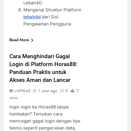
Lebah4D
Mengenal Struktur Platform
lebah4d
dari Sisi
Pengalaman Pengguna
Read More
Cara Menghindari Gagal
Login di Platform Horas88:
Panduan Praktis untuk
Akses Aman dan Lancar
c49f642
1 year ago
0
7
mins
Ingin login ke Horas88 tanpa
hambatan? Temukan cara
mencegah gagal login dengan tips
teknis seperti pengecekan data,