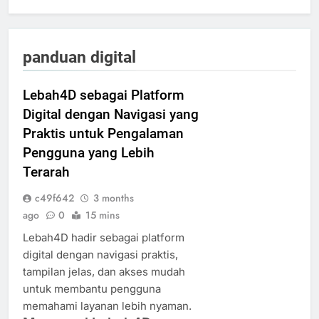
panduan digital
Lebah4D sebagai Platform
Digital dengan Navigasi yang
Praktis untuk Pengalaman
Pengguna yang Lebih
Terarah
c49f642
3 months
ago
0
15 mins
Lebah4D hadir sebagai platform
digital dengan navigasi praktis,
tampilan jelas, dan akses mudah
untuk membantu pengguna
memahami layanan lebih nyaman.