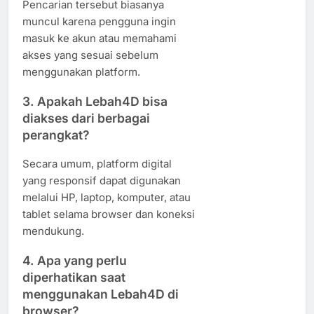
Pencarian tersebut biasanya
muncul karena pengguna ingin
masuk ke akun atau memahami
akses yang sesuai sebelum
menggunakan platform.
3. Apakah Lebah4D bisa
diakses dari berbagai
perangkat?
Secara umum, platform digital
yang responsif dapat digunakan
melalui HP, laptop, komputer, atau
tablet selama browser dan koneksi
mendukung.
4. Apa yang perlu
diperhatikan saat
menggunakan Lebah4D di
browser?