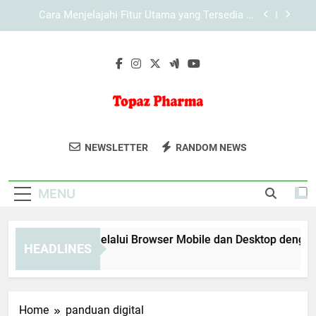
Skip
Cara Menjelajahi Fitur Utama yang Tersedia di
to
LEBAH4D secara Efektif
content
Cara Menjelajahi Fitur Utama yang Tersedia di
KAYA787 secara Terarah
LEBAH4D Login melalui Browser Mobile dan
Desktop dengan Proses yang Lebih Terarah
Cara Menjelajahi Fitur Utama yang Tersedia di
EDWINSLOT secara Terarah
Topaz Pharma
Dapatkan Produk Farmasi Berkualitas Di
Cara Menjelajahi Fitur Utama yang Tersedia di
NEWSLETTER
RANDOM NEWS
LEBAH4D secara Efektif
Topaz Pharma. Kesehatan Dan
Cara Menjelajahi Fitur Utama yang Tersedia di
Kebugaran Yang Terpercaya.
KAYA787 secara Terarah
MENU
BAH4D Login melalui Browser Mobile dan Desktop dengan Pro
HEADLINES
Weeks Ago
Home
panduan digital