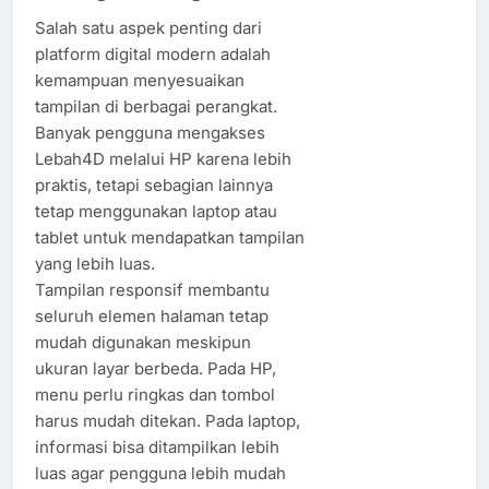
Salah satu aspek penting dari
platform digital modern adalah
kemampuan menyesuaikan
tampilan di berbagai perangkat.
Banyak pengguna mengakses
Lebah4D melalui HP karena lebih
praktis, tetapi sebagian lainnya
tetap menggunakan laptop atau
tablet untuk mendapatkan tampilan
yang lebih luas.
Tampilan responsif membantu
seluruh elemen halaman tetap
mudah digunakan meskipun
ukuran layar berbeda. Pada HP,
menu perlu ringkas dan tombol
harus mudah ditekan. Pada laptop,
informasi bisa ditampilkan lebih
luas agar pengguna lebih mudah