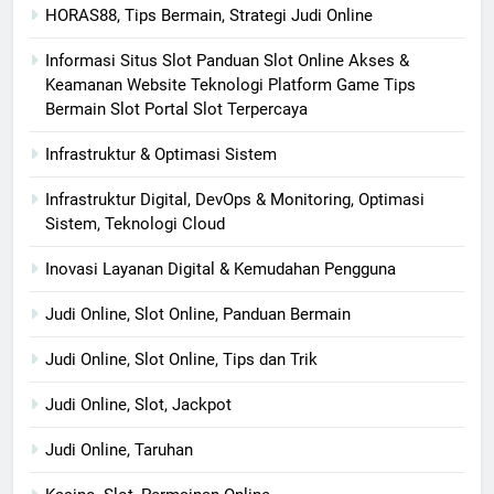
HORAS88, Tips Bermain, Strategi Judi Online
Informasi Situs Slot Panduan Slot Online Akses &
Keamanan Website Teknologi Platform Game Tips
Bermain Slot Portal Slot Terpercaya
Infrastruktur & Optimasi Sistem
Infrastruktur Digital, DevOps & Monitoring, Optimasi
Sistem, Teknologi Cloud
Inovasi Layanan Digital & Kemudahan Pengguna
Judi Online, Slot Online, Panduan Bermain
Judi Online, Slot Online, Tips dan Trik
Judi Online, Slot, Jackpot
Judi Online, Taruhan