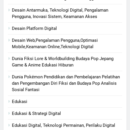
Desain Antarmuka, Teknologi Digital, Pengalaman
Pengguna, Inovasi Sistem, Keamanan Akses
Desain Platform Digital
Desain Web,Pengalaman Pengguna,Optimasi
Mobile,Keamanan Online,Teknologi Digital
Dunia Fiksi Lore & Worldbuilding Budaya Pop Jepang
Game & Anime Edukasi Hiburan
Dunia Pokémon Pendidikan dan Pembelajaran Pelatihan
dan Pengembangan Diri Fiksi dan Budaya Pop Analisis
Sosial Fantasi
Edukasi
Edukasi & Strategi Digital
Edukasi Digital, Teknologi Permainan, Perilaku Digital