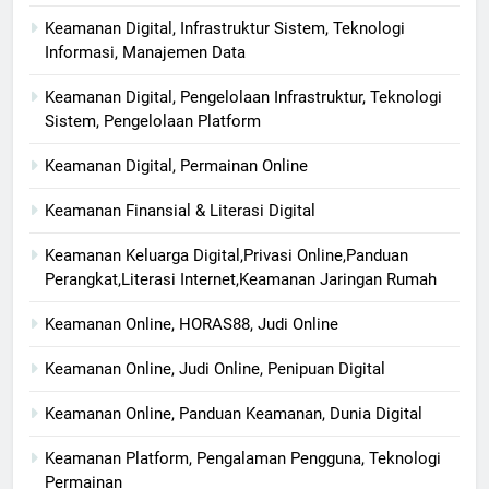
Keamanan Digital, Infrastruktur Sistem, Teknologi
Informasi, Manajemen Data
Keamanan Digital, Pengelolaan Infrastruktur, Teknologi
Sistem, Pengelolaan Platform
Keamanan Digital, Permainan Online
Keamanan Finansial & Literasi Digital
Keamanan Keluarga Digital,Privasi Online,Panduan
Perangkat,Literasi Internet,Keamanan Jaringan Rumah
Keamanan Online, HORAS88, Judi Online
Keamanan Online, Judi Online, Penipuan Digital
Keamanan Online, Panduan Keamanan, Dunia Digital
Keamanan Platform, Pengalaman Pengguna, Teknologi
Permainan