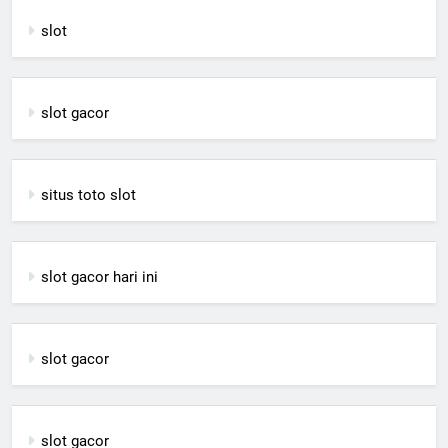
slot
slot gacor
situs toto slot
slot gacor hari ini
slot gacor
slot gacor