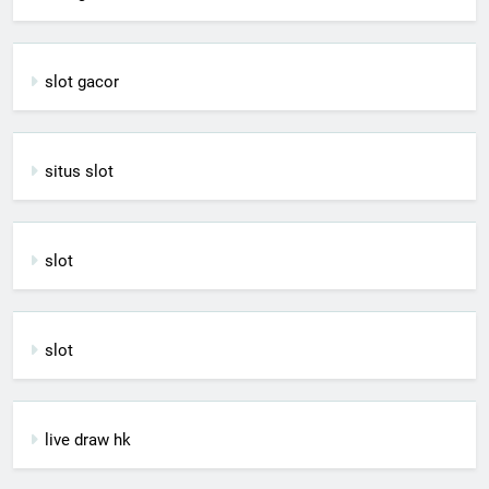
slot gacor
situs slot
slot
slot
live draw hk