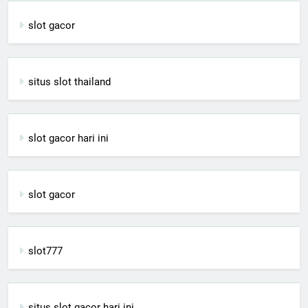
slot gacor
situs slot thailand
slot gacor hari ini
slot gacor
slot777
situs slot gacor hari ini