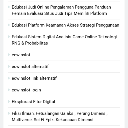
Edukasi Judi Online Pengalaman Pengguna Panduan
Pemain Evaluasi Situs Judi Tips Memilih Platform
Edukasi Platform Keamanan Akses Strategi Penggunaan
Edukasi Sistem Digital Analisis Game Online Teknologi
RNG & Probabilitas
edwinslot
edwinslot alternatif
edwinslot link alternatif
edwinslot login
Eksplorasi Fitur Digital
Fiksi Ilmiah, Petualangan Galaksi, Perang Dimensi,
Multiverse, Sci-Fi Epik, Kekacauan Dimensi