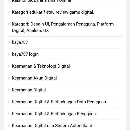
Kasino, Slot, Permainan Online
Kategori edukatif atau review game digital.
Kategori: Desain UI, Pengalaman Pengguna, Platform
Digital, Analisis UX
kaya787
kaya787 login
Keamanan & Teknologi Digital
Keamanan Akun Digital
Keamanan Digital
Keamanan Digital & Perlindungan Data Pengguna
Keamanan Digital & Perlindungan Pengguna
Keamanan Digital dan Sistem Autentikasi