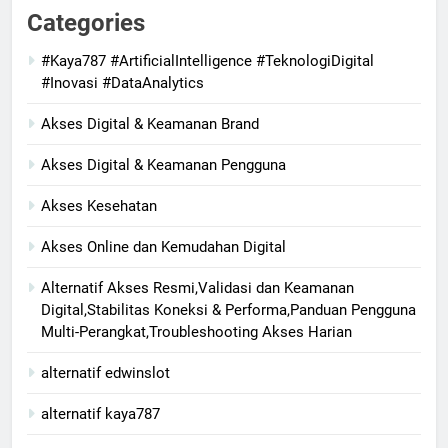
Categories
#Kaya787 #ArtificialIntelligence #TeknologiDigital
#Inovasi #DataAnalytics
Akses Digital & Keamanan Brand
Akses Digital & Keamanan Pengguna
Akses Kesehatan
Akses Online dan Kemudahan Digital
Alternatif Akses Resmi,Validasi dan Keamanan
Digital,Stabilitas Koneksi & Performa,Panduan Pengguna
Multi-Perangkat,Troubleshooting Akses Harian
alternatif edwinslot
alternatif kaya787