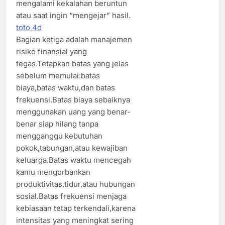
mengalami kekalahan beruntun
atau saat ingin “mengejar” hasil.
toto 4d
Bagian ketiga adalah manajemen
risiko finansial yang
tegas.Tetapkan batas yang jelas
sebelum memulai:batas
biaya,batas waktu,dan batas
frekuensi.Batas biaya sebaiknya
menggunakan uang yang benar-
benar siap hilang tanpa
mengganggu kebutuhan
pokok,tabungan,atau kewajiban
keluarga.Batas waktu mencegah
kamu mengorbankan
produktivitas,tidur,atau hubungan
sosial.Batas frekuensi menjaga
kebiasaan tetap terkendali,karena
intensitas yang meningkat sering