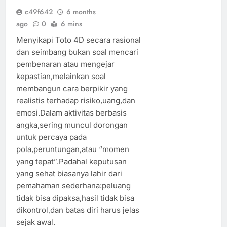
c49f642
6 months
ago
0
6 mins
Menyikapi Toto 4D secara rasional
dan seimbang bukan soal mencari
pembenaran atau mengejar
kepastian,melainkan soal
membangun cara berpikir yang
realistis terhadap risiko,uang,dan
emosi.Dalam aktivitas berbasis
angka,sering muncul dorongan
untuk percaya pada
pola,peruntungan,atau “momen
yang tepat”.Padahal keputusan
yang sehat biasanya lahir dari
pemahaman sederhana:peluang
tidak bisa dipaksa,hasil tidak bisa
dikontrol,dan batas diri harus jelas
sejak awal.