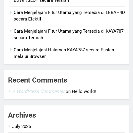
EDWINSLOT secara Terarah
Cara Menjelajahi Fitur Utama yang Tersedia di LEBAH4D
secara Efektif
Cara Menjelajahi Fitur Utama yang Tersedia di KAYA787
secara Terarah
Cara Menjelajahi Halaman KAYA787 secara Efisien
melalui Browser
Recent Comments
A WordPress Commenter
on
Hello world!
Archives
July 2026