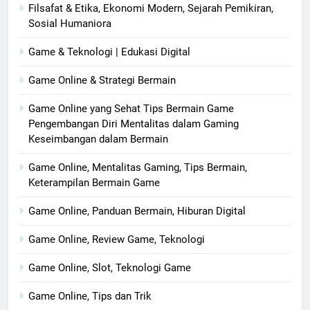
Filsafat & Etika, Ekonomi Modern, Sejarah Pemikiran,
Sosial Humaniora
Game & Teknologi | Edukasi Digital
Game Online & Strategi Bermain
Game Online yang Sehat Tips Bermain Game
Pengembangan Diri Mentalitas dalam Gaming
Keseimbangan dalam Bermain
Game Online, Mentalitas Gaming, Tips Bermain,
Keterampilan Bermain Game
Game Online, Panduan Bermain, Hiburan Digital
Game Online, Review Game, Teknologi
Game Online, Slot, Teknologi Game
Game Online, Tips dan Trik