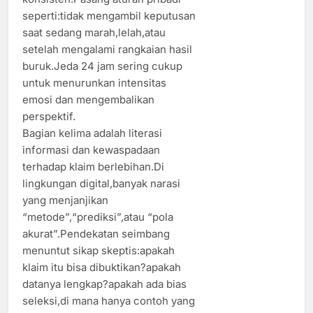
seperti:tidak mengambil keputusan
saat sedang marah,lelah,atau
setelah mengalami rangkaian hasil
buruk.Jeda 24 jam sering cukup
untuk menurunkan intensitas
emosi dan mengembalikan
perspektif.
Bagian kelima adalah literasi
informasi dan kewaspadaan
terhadap klaim berlebihan.Di
lingkungan digital,banyak narasi
yang menjanjikan
“metode”,“prediksi”,atau “pola
akurat”.Pendekatan seimbang
menuntut sikap skeptis:apakah
klaim itu bisa dibuktikan?apakah
datanya lengkap?apakah ada bias
seleksi,di mana hanya contoh yang