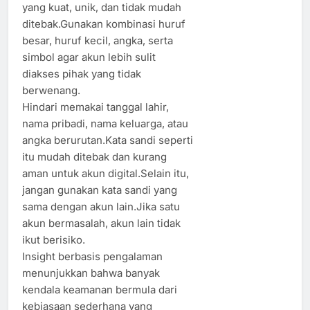
yang kuat, unik, dan tidak mudah
ditebak.Gunakan kombinasi huruf
besar, huruf kecil, angka, serta
simbol agar akun lebih sulit
diakses pihak yang tidak
berwenang.
Hindari memakai tanggal lahir,
nama pribadi, nama keluarga, atau
angka berurutan.Kata sandi seperti
itu mudah ditebak dan kurang
aman untuk akun digital.Selain itu,
jangan gunakan kata sandi yang
sama dengan akun lain.Jika satu
akun bermasalah, akun lain tidak
ikut berisiko.
Insight berbasis pengalaman
menunjukkan bahwa banyak
kendala keamanan bermula dari
kebiasaan sederhana yang