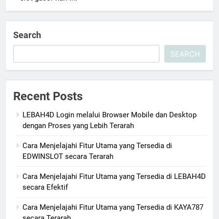
Search
SEARCH
Recent Posts
LEBAH4D Login melalui Browser Mobile dan Desktop
dengan Proses yang Lebih Terarah
Cara Menjelajahi Fitur Utama yang Tersedia di
EDWINSLOT secara Terarah
Cara Menjelajahi Fitur Utama yang Tersedia di LEBAH4D
secara Efektif
Cara Menjelajahi Fitur Utama yang Tersedia di KAYA787
secara Terarah