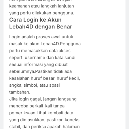
keamanan atau langkah lanjutan
yang perlu dilakukan pengguna.
Cara Login ke Akun
Lebah4D dengan Benar
Login adalah proses awal untuk
masuk ke akun Lebah4D.Pengguna
perlu memasukkan data akses
seperti username dan kata sandi
sesuai informasi yang dibuat
sebelumnya.Pastikan tidak ada
kesalahan huruf besar, huruf kecil,
angka, simbol, atau spasi
tambahan.
Jika login gagal, jangan langsung
mencoba berkali-kali tanpa
pemeriksaan.Lihat kembali data
yang dimasukkan, pastikan koneksi
stabil, dan periksa apakah halaman