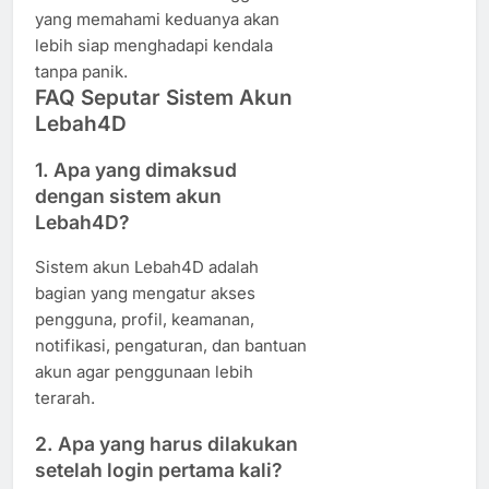
yang memahami keduanya akan
lebih siap menghadapi kendala
tanpa panik.
FAQ Seputar Sistem Akun
Lebah4D
1. Apa yang dimaksud
dengan sistem akun
Lebah4D?
Sistem akun Lebah4D adalah
bagian yang mengatur akses
pengguna, profil, keamanan,
notifikasi, pengaturan, dan bantuan
akun agar penggunaan lebih
terarah.
2. Apa yang harus dilakukan
setelah login pertama kali?