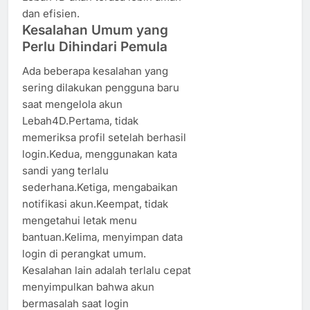
dan efisien.
Kesalahan Umum yang
Perlu Dihindari Pemula
Ada beberapa kesalahan yang
sering dilakukan pengguna baru
saat mengelola akun
Lebah4D.Pertama, tidak
memeriksa profil setelah berhasil
login.Kedua, menggunakan kata
sandi yang terlalu
sederhana.Ketiga, mengabaikan
notifikasi akun.Keempat, tidak
mengetahui letak menu
bantuan.Kelima, menyimpan data
login di perangkat umum.
Kesalahan lain adalah terlalu cepat
menyimpulkan bahwa akun
bermasalah saat login