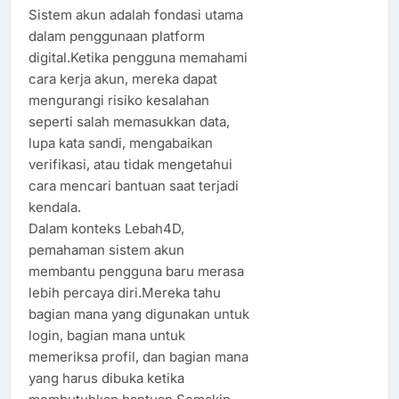
Sistem akun adalah fondasi utama
dalam penggunaan platform
digital.Ketika pengguna memahami
cara kerja akun, mereka dapat
mengurangi risiko kesalahan
seperti salah memasukkan data,
lupa kata sandi, mengabaikan
verifikasi, atau tidak mengetahui
cara mencari bantuan saat terjadi
kendala.
Dalam konteks Lebah4D,
pemahaman sistem akun
membantu pengguna baru merasa
lebih percaya diri.Mereka tahu
bagian mana yang digunakan untuk
login, bagian mana untuk
memeriksa profil, dan bagian mana
yang harus dibuka ketika