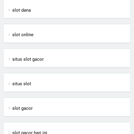
slot dana
slot online
situs slot gacor
situs slot
slot gacor
slot gacor hari ini