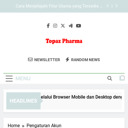
Skip
Cara Menjelajahi Fitur Utama yang Tersedia di
to
LEBAH4D secara Efektif
content
Cara Menjelajahi Fitur Utama yang Tersedia di
KAYA787 secara Terarah
LEBAH4D Login melalui Browser Mobile dan
Desktop dengan Proses yang Lebih Terarah
Cara Menjelajahi Fitur Utama yang Tersedia di
EDWINSLOT secara Terarah
Topaz Pharma
Dapatkan Produk Farmasi Berkualitas Di
Cara Menjelajahi Fitur Utama yang Tersedia di
NEWSLETTER
RANDOM NEWS
LEBAH4D secara Efektif
Topaz Pharma. Kesehatan Dan
Cara Menjelajahi Fitur Utama yang Tersedia di
Kebugaran Yang Terpercaya.
KAYA787 secara Terarah
MENU
BAH4D Login melalui Browser Mobile dan Desktop dengan Pro
HEADLINES
Weeks Ago
Home
Pengaturan Akun