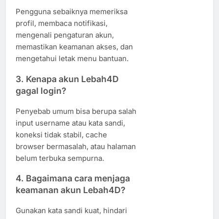
Pengguna sebaiknya memeriksa
profil, membaca notifikasi,
mengenali pengaturan akun,
memastikan keamanan akses, dan
mengetahui letak menu bantuan.
3. Kenapa akun Lebah4D
gagal login?
Penyebab umum bisa berupa salah
input username atau kata sandi,
koneksi tidak stabil, cache
browser bermasalah, atau halaman
belum terbuka sempurna.
4. Bagaimana cara menjaga
keamanan akun Lebah4D?
Gunakan kata sandi kuat, hindari