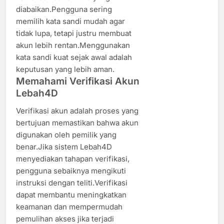
diabaikan.Pengguna sering
memilih kata sandi mudah agar
tidak lupa, tetapi justru membuat
akun lebih rentan.Menggunakan
kata sandi kuat sejak awal adalah
keputusan yang lebih aman.
Memahami Verifikasi Akun
Lebah4D
Verifikasi akun adalah proses yang
bertujuan memastikan bahwa akun
digunakan oleh pemilik yang
benar.Jika sistem Lebah4D
menyediakan tahapan verifikasi,
pengguna sebaiknya mengikuti
instruksi dengan teliti.Verifikasi
dapat membantu meningkatkan
keamanan dan mempermudah
pemulihan akses jika terjadi