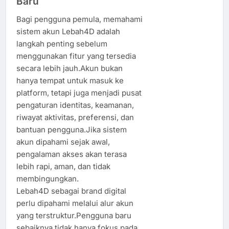
Baru
Bagi pengguna pemula, memahami
sistem akun Lebah4D adalah
langkah penting sebelum
menggunakan fitur yang tersedia
secara lebih jauh.Akun bukan
hanya tempat untuk masuk ke
platform, tetapi juga menjadi pusat
pengaturan identitas, keamanan,
riwayat aktivitas, preferensi, dan
bantuan pengguna.Jika sistem
akun dipahami sejak awal,
pengalaman akses akan terasa
lebih rapi, aman, dan tidak
membingungkan.
Lebah4D sebagai brand digital
perlu dipahami melalui alur akun
yang terstruktur.Pengguna baru
sebaiknya tidak hanya fokus pada