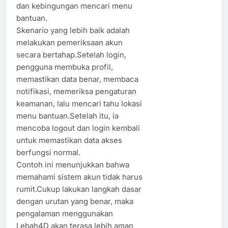
dan kebingungan mencari menu
bantuan.
Skenario yang lebih baik adalah
melakukan pemeriksaan akun
secara bertahap.Setelah login,
pengguna membuka profil,
memastikan data benar, membaca
notifikasi, memeriksa pengaturan
keamanan, lalu mencari tahu lokasi
menu bantuan.Setelah itu, ia
mencoba logout dan login kembali
untuk memastikan data akses
berfungsi normal.
Contoh ini menunjukkan bahwa
memahami sistem akun tidak harus
rumit.Cukup lakukan langkah dasar
dengan urutan yang benar, maka
pengalaman menggunakan
Lebah4D akan terasa lebih aman