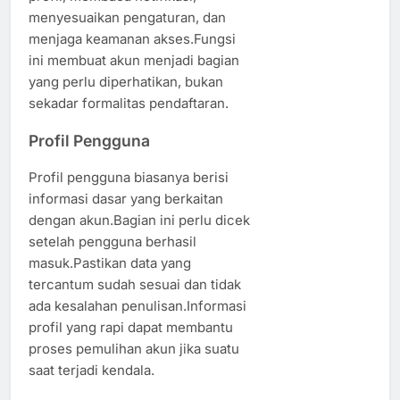
menyesuaikan pengaturan, dan
menjaga keamanan akses.Fungsi
ini membuat akun menjadi bagian
yang perlu diperhatikan, bukan
sekadar formalitas pendaftaran.
Profil Pengguna
Profil pengguna biasanya berisi
informasi dasar yang berkaitan
dengan akun.Bagian ini perlu dicek
setelah pengguna berhasil
masuk.Pastikan data yang
tercantum sudah sesuai dan tidak
ada kesalahan penulisan.Informasi
profil yang rapi dapat membantu
proses pemulihan akun jika suatu
saat terjadi kendala.