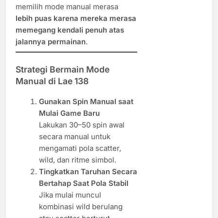
memilih mode manual merasa
lebih puas karena mereka merasa
memegang kendali penuh atas
jalannya permainan
.
Strategi Bermain Mode
Manual di Lae 138
Gunakan Spin Manual saat
Mulai Game Baru
Lakukan 30–50 spin awal
secara manual untuk
mengamati pola scatter,
wild, dan ritme simbol.
Tingkatkan Taruhan Secara
Bertahap Saat Pola Stabil
Jika mulai muncul
kombinasi wild berulang