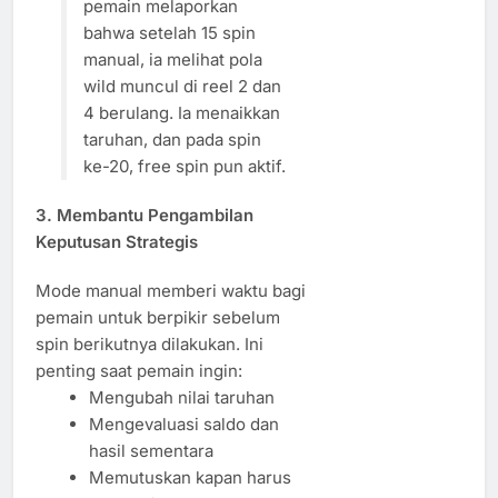
pemain melaporkan
bahwa setelah 15 spin
manual, ia melihat pola
wild muncul di reel 2 dan
4 berulang. Ia menaikkan
taruhan, dan pada spin
ke-20, free spin pun aktif.
3.
Membantu Pengambilan
Keputusan Strategis
Mode manual memberi waktu bagi
pemain untuk berpikir sebelum
spin berikutnya dilakukan. Ini
penting saat pemain ingin:
Mengubah nilai taruhan
Mengevaluasi saldo dan
hasil sementara
Memutuskan kapan harus