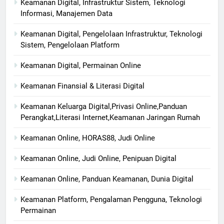
Keamanan Digital, Infrastruktur Sistem, Teknologi
Informasi, Manajemen Data
Keamanan Digital, Pengelolaan Infrastruktur, Teknologi
Sistem, Pengelolaan Platform
Keamanan Digital, Permainan Online
Keamanan Finansial & Literasi Digital
Keamanan Keluarga Digital,Privasi Online,Panduan
Perangkat,Literasi Internet,Keamanan Jaringan Rumah
Keamanan Online, HORAS88, Judi Online
Keamanan Online, Judi Online, Penipuan Digital
Keamanan Online, Panduan Keamanan, Dunia Digital
Keamanan Platform, Pengalaman Pengguna, Teknologi
Permainan