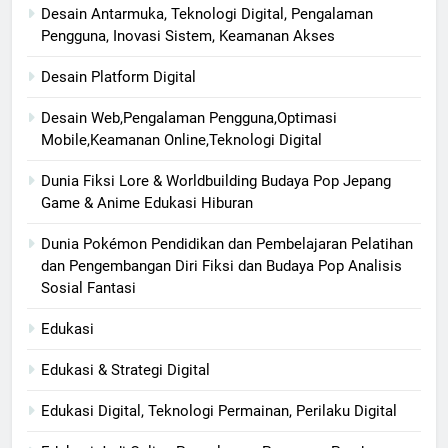
Desain Antarmuka, Teknologi Digital, Pengalaman
Pengguna, Inovasi Sistem, Keamanan Akses
Desain Platform Digital
Desain Web,Pengalaman Pengguna,Optimasi
Mobile,Keamanan Online,Teknologi Digital
Dunia Fiksi Lore & Worldbuilding Budaya Pop Jepang
Game & Anime Edukasi Hiburan
Dunia Pokémon Pendidikan dan Pembelajaran Pelatihan
dan Pengembangan Diri Fiksi dan Budaya Pop Analisis
Sosial Fantasi
Edukasi
Edukasi & Strategi Digital
Edukasi Digital, Teknologi Permainan, Perilaku Digital