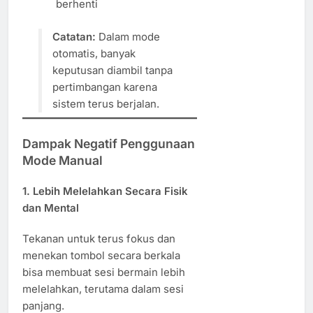
berhenti
Catatan:
Dalam mode
otomatis, banyak
keputusan diambil tanpa
pertimbangan karena
sistem terus berjalan.
Dampak Negatif Penggunaan
Mode Manual
1.
Lebih Melelahkan Secara Fisik
dan Mental
Tekanan untuk terus fokus dan
menekan tombol secara berkala
bisa membuat sesi bermain lebih
melelahkan, terutama dalam sesi
panjang.