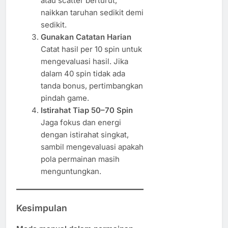
atau scatter berturut,
naikkan taruhan sedikit demi
sedikit.
Gunakan Catatan Harian
Catat hasil per 10 spin untuk
mengevaluasi hasil. Jika
dalam 40 spin tidak ada
tanda bonus, pertimbangkan
pindah game.
Istirahat Tiap 50–70 Spin
Jaga fokus dan energi
dengan istirahat singkat,
sambil mengevaluasi apakah
pola permainan masih
menguntungkan.
Kesimpulan