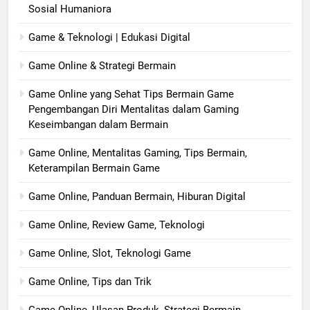
Sosial Humaniora
Game & Teknologi | Edukasi Digital
Game Online & Strategi Bermain
Game Online yang Sehat Tips Bermain Game
Pengembangan Diri Mentalitas dalam Gaming
Keseimbangan dalam Bermain
Game Online, Mentalitas Gaming, Tips Bermain,
Keterampilan Bermain Game
Game Online, Panduan Bermain, Hiburan Digital
Game Online, Review Game, Teknologi
Game Online, Slot, Teknologi Game
Game Online, Tips dan Trik