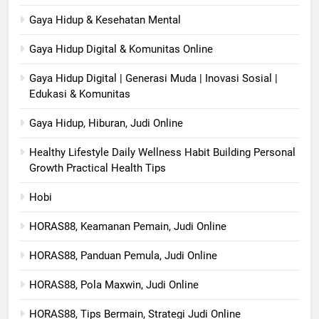
Gaya Hidup & Kesehatan Mental
Gaya Hidup Digital & Komunitas Online
Gaya Hidup Digital | Generasi Muda | Inovasi Sosial |
Edukasi & Komunitas
Gaya Hidup, Hiburan, Judi Online
Healthy Lifestyle Daily Wellness Habit Building Personal
Growth Practical Health Tips
Hobi
HORAS88, Keamanan Pemain, Judi Online
HORAS88, Panduan Pemula, Judi Online
HORAS88, Pola Maxwin, Judi Online
HORAS88, Tips Bermain, Strategi Judi Online