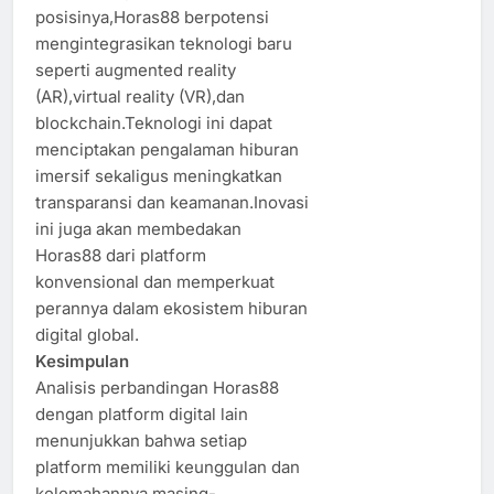
posisinya,Horas88 berpotensi
mengintegrasikan teknologi baru
seperti augmented reality
(AR),virtual reality (VR),dan
blockchain.Teknologi ini dapat
menciptakan pengalaman hiburan
imersif sekaligus meningkatkan
transparansi dan keamanan.Inovasi
ini juga akan membedakan
Horas88 dari platform
konvensional dan memperkuat
perannya dalam ekosistem hiburan
digital global.
Kesimpulan
Analisis perbandingan Horas88
dengan platform digital lain
menunjukkan bahwa setiap
platform memiliki keunggulan dan
kelemahannya masing-