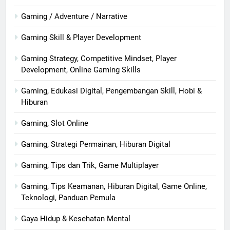
Gaming / Adventure / Narrative
Gaming Skill & Player Development
Gaming Strategy, Competitive Mindset, Player
Development, Online Gaming Skills
Gaming, Edukasi Digital, Pengembangan Skill, Hobi &
Hiburan
Gaming, Slot Online
Gaming, Strategi Permainan, Hiburan Digital
Gaming, Tips dan Trik, Game Multiplayer
Gaming, Tips Keamanan, Hiburan Digital, Game Online,
Teknologi, Panduan Pemula
Gaya Hidup & Kesehatan Mental