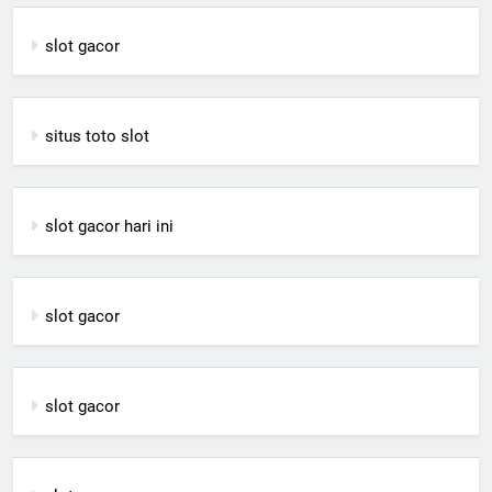
slot gacor
situs toto slot
slot gacor hari ini
slot gacor
slot gacor