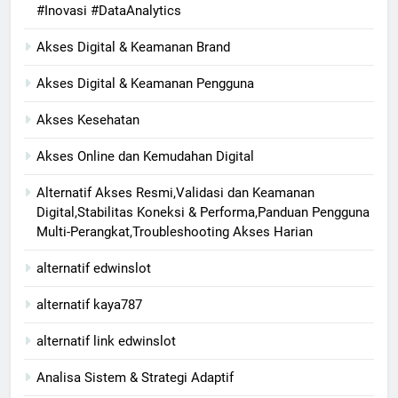
#Inovasi #DataAnalytics
Akses Digital & Keamanan Brand
Akses Digital & Keamanan Pengguna
Akses Kesehatan
Akses Online dan Kemudahan Digital
Alternatif Akses Resmi,Validasi dan Keamanan
Digital,Stabilitas Koneksi & Performa,Panduan Pengguna
Multi-Perangkat,Troubleshooting Akses Harian
alternatif edwinslot
alternatif kaya787
alternatif link edwinslot
Analisa Sistem & Strategi Adaptif