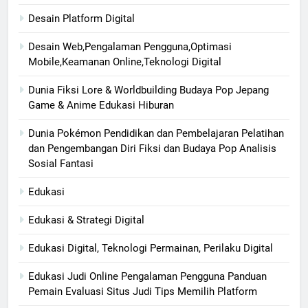
Desain Platform Digital
Desain Web,Pengalaman Pengguna,Optimasi
Mobile,Keamanan Online,Teknologi Digital
Dunia Fiksi Lore & Worldbuilding Budaya Pop Jepang
Game & Anime Edukasi Hiburan
Dunia Pokémon Pendidikan dan Pembelajaran Pelatihan
dan Pengembangan Diri Fiksi dan Budaya Pop Analisis
Sosial Fantasi
Edukasi
Edukasi & Strategi Digital
Edukasi Digital, Teknologi Permainan, Perilaku Digital
Edukasi Judi Online Pengalaman Pengguna Panduan
Pemain Evaluasi Situs Judi Tips Memilih Platform