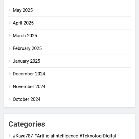
May 2025
April 2025
March 2025
February 2025
January 2025
December 2024
November 2024
October 2024
Categories
#Kaya787 #ArtificialIntelligence #TeknologiDigital