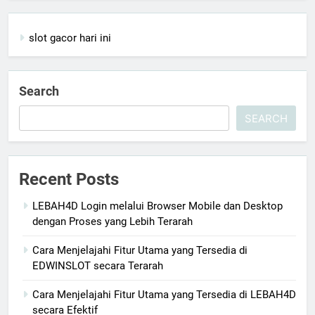
slot gacor hari ini
Search
SEARCH
Recent Posts
LEBAH4D Login melalui Browser Mobile dan Desktop
dengan Proses yang Lebih Terarah
Cara Menjelajahi Fitur Utama yang Tersedia di
EDWINSLOT secara Terarah
Cara Menjelajahi Fitur Utama yang Tersedia di LEBAH4D
secara Efektif