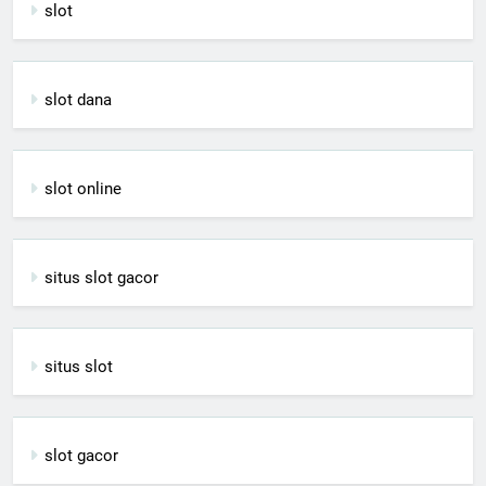
slot
slot dana
slot online
situs slot gacor
situs slot
slot gacor