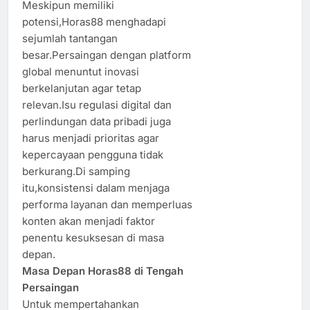
Meskipun memiliki
potensi,Horas88 menghadapi
sejumlah tantangan
besar.Persaingan dengan platform
global menuntut inovasi
berkelanjutan agar tetap
relevan.Isu regulasi digital dan
perlindungan data pribadi juga
harus menjadi prioritas agar
kepercayaan pengguna tidak
berkurang.Di samping
itu,konsistensi dalam menjaga
performa layanan dan memperluas
konten akan menjadi faktor
penentu kesuksesan di masa
depan.
Masa Depan Horas88 di Tengah
Persaingan
Untuk mempertahankan