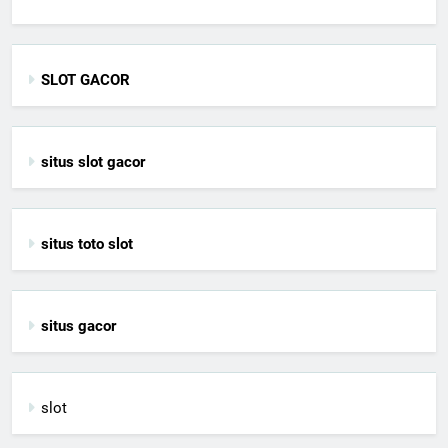
SLOT GACOR
situs slot gacor
situs toto slot
situs gacor
slot