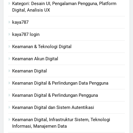
Kategori: Desain UI, Pengalaman Pengguna, Platform
Digital, Analisis UX
kaya787
kaya787 login
Keamanan & Teknologi Digital
Keamanan Akun Digital
Keamanan Digital
Keamanan Digital & Perlindungan Data Pengguna
Keamanan Digital & Perlindungan Pengguna
Keamanan Digital dan Sistem Autentikasi
Keamanan Digital, Infrastruktur Sistem, Teknologi
Informasi, Manajemen Data