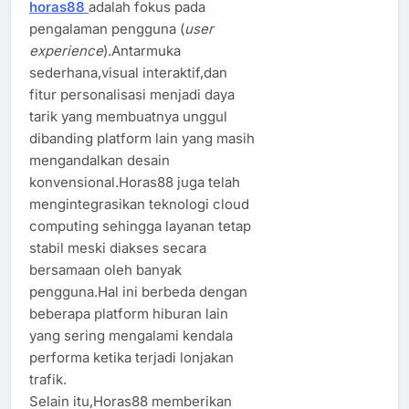
horas88
adalah fokus pada
pengalaman pengguna (
user
experience
).Antarmuka
sederhana,visual interaktif,dan
fitur personalisasi menjadi daya
tarik yang membuatnya unggul
dibanding platform lain yang masih
mengandalkan desain
konvensional.Horas88 juga telah
mengintegrasikan teknologi cloud
computing sehingga layanan tetap
stabil meski diakses secara
bersamaan oleh banyak
pengguna.Hal ini berbeda dengan
beberapa platform hiburan lain
yang sering mengalami kendala
performa ketika terjadi lonjakan
trafik.
Selain itu,Horas88 memberikan