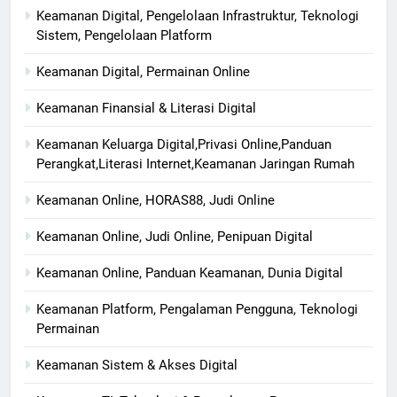
Keamanan Digital, Pengelolaan Infrastruktur, Teknologi
Sistem, Pengelolaan Platform
Keamanan Digital, Permainan Online
Keamanan Finansial & Literasi Digital
Keamanan Keluarga Digital,Privasi Online,Panduan
Perangkat,Literasi Internet,Keamanan Jaringan Rumah
Keamanan Online, HORAS88, Judi Online
Keamanan Online, Judi Online, Penipuan Digital
Keamanan Online, Panduan Keamanan, Dunia Digital
Keamanan Platform, Pengalaman Pengguna, Teknologi
Permainan
Keamanan Sistem & Akses Digital