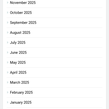
November 2025
October 2025
September 2025
August 2025
July 2025
June 2025
May 2025
April 2025
March 2025
February 2025
January 2025