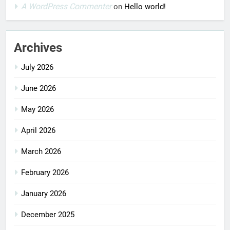
A WordPress Commenter
on
Hello world!
Archives
July 2026
June 2026
May 2026
April 2026
March 2026
February 2026
January 2026
December 2025