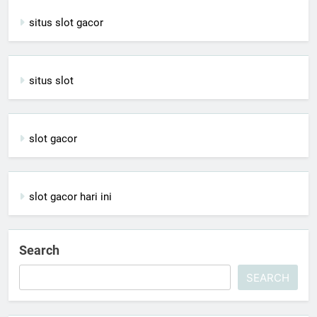
situs slot gacor
situs slot
slot gacor
slot gacor hari ini
Search
SEARCH