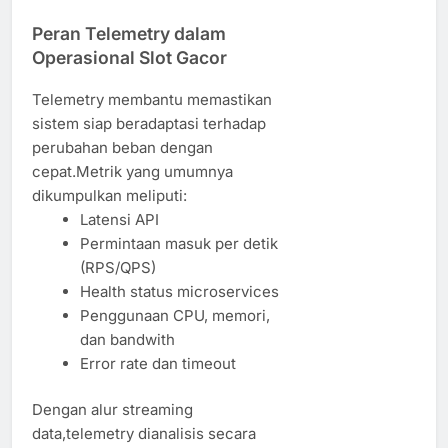
Peran Telemetry dalam
Operasional Slot Gacor
Telemetry membantu memastikan
sistem siap beradaptasi terhadap
perubahan beban dengan
cepat.Metrik yang umumnya
dikumpulkan meliputi:
Latensi API
Permintaan masuk per detik
(RPS/QPS)
Health status microservices
Penggunaan CPU, memori,
dan bandwith
Error rate dan timeout
Dengan alur streaming
data,telemetry dianalisis secara