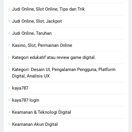
Judi Online, Slot Online, Tips dan Trik
Judi Online, Slot, Jackpot
Judi Online, Taruhan
Kasino, Slot, Permainan Online
Kategori edukatif atau review game digital.
Kategori: Desain UI, Pengalaman Pengguna, Platform
Digital, Analisis UX
kaya787
kaya787 login
Keamanan & Teknologi Digital
Keamanan Akun Digital