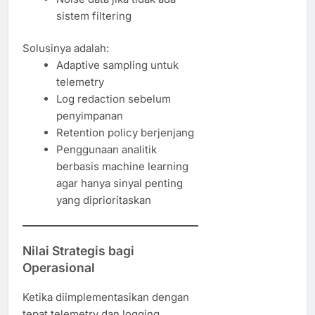
sistem filtering
Solusinya adalah:
Adaptive sampling untuk
telemetry
Log redaction sebelum
penyimpanan
Retention policy berjenjang
Penggunaan analitik
berbasis machine learning
agar hanya sinyal penting
yang diprioritaskan
Nilai Strategis bagi
Operasional
Ketika diimplementasikan dengan
tepat,telemetry dan logging