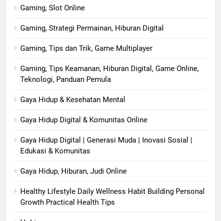
Gaming, Slot Online
Gaming, Strategi Permainan, Hiburan Digital
Gaming, Tips dan Trik, Game Multiplayer
Gaming, Tips Keamanan, Hiburan Digital, Game Online,
Teknologi, Panduan Pemula
Gaya Hidup & Kesehatan Mental
Gaya Hidup Digital & Komunitas Online
Gaya Hidup Digital | Generasi Muda | Inovasi Sosial |
Edukasi & Komunitas
Gaya Hidup, Hiburan, Judi Online
Healthy Lifestyle Daily Wellness Habit Building Personal
Growth Practical Health Tips