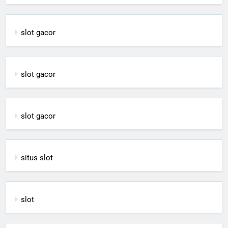
slot gacor
slot gacor
slot gacor
situs slot
slot