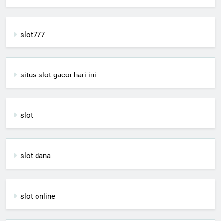
slot777
situs slot gacor hari ini
slot
slot dana
slot online