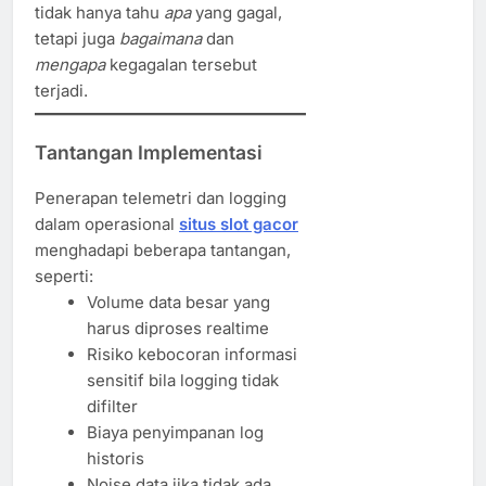
tidak hanya tahu
apa
yang gagal,
tetapi juga
bagaimana
dan
mengapa
kegagalan tersebut
terjadi.
Tantangan Implementasi
Penerapan telemetri dan logging
dalam operasional
situs slot gacor
menghadapi beberapa tantangan,
seperti:
Volume data besar yang
harus diproses realtime
Risiko kebocoran informasi
sensitif bila logging tidak
difilter
Biaya penyimpanan log
historis
Noise data jika tidak ada