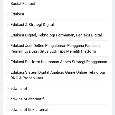
Sosial Fantasi
Edukasi
Edukasi & Strategi Digital
Edukasi Digital, Teknologi Permainan, Perilaku Digital
Edukasi Judi Online Pengalaman Pengguna Panduan
Pemain Evaluasi Situs Judi Tips Memilih Platform
Edukasi Platform Keamanan Akses Strategi Penggunaan
Edukasi Sistem Digital Analisis Game Online Teknologi
RNG & Probabilitas
edwinslot
edwinslot alternatif
edwinslot link alternatif