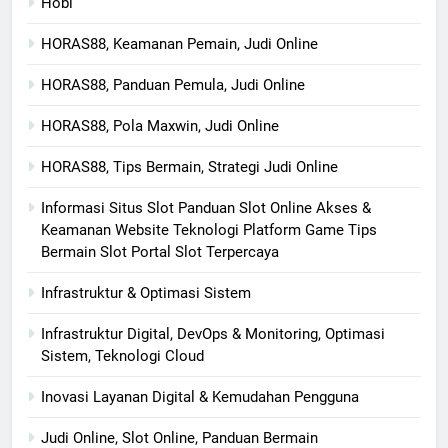
Hobi
HORAS88, Keamanan Pemain, Judi Online
HORAS88, Panduan Pemula, Judi Online
HORAS88, Pola Maxwin, Judi Online
HORAS88, Tips Bermain, Strategi Judi Online
Informasi Situs Slot Panduan Slot Online Akses &
Keamanan Website Teknologi Platform Game Tips
Bermain Slot Portal Slot Terpercaya
Infrastruktur & Optimasi Sistem
Infrastruktur Digital, DevOps & Monitoring, Optimasi
Sistem, Teknologi Cloud
Inovasi Layanan Digital & Kemudahan Pengguna
Judi Online, Slot Online, Panduan Bermain