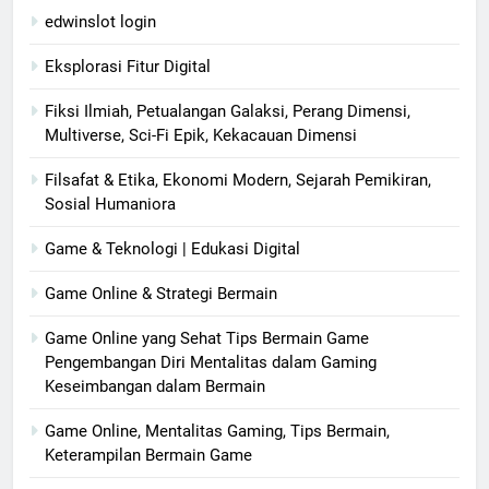
edwinslot login
Eksplorasi Fitur Digital
Fiksi Ilmiah, Petualangan Galaksi, Perang Dimensi,
Multiverse, Sci-Fi Epik, Kekacauan Dimensi
Filsafat & Etika, Ekonomi Modern, Sejarah Pemikiran,
Sosial Humaniora
Game & Teknologi | Edukasi Digital
Game Online & Strategi Bermain
Game Online yang Sehat Tips Bermain Game
Pengembangan Diri Mentalitas dalam Gaming
Keseimbangan dalam Bermain
Game Online, Mentalitas Gaming, Tips Bermain,
Keterampilan Bermain Game