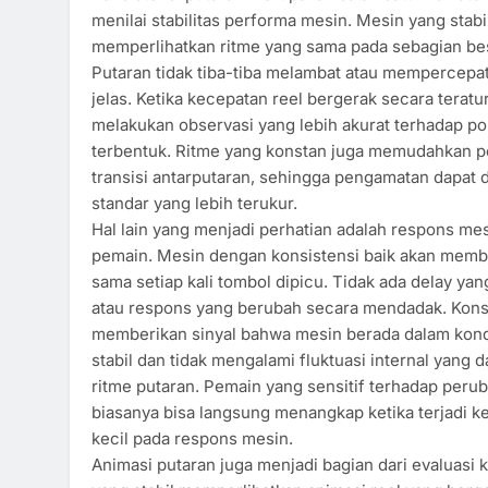
menilai stabilitas performa mesin. Mesin yang stabi
memperlihatkan ritme yang sama pada sebagian besa
Putaran tidak tiba-tiba melambat atau mempercepat
jelas. Ketika kecepatan reel bergerak secara teratu
melakukan observasi yang lebih akurat terhadap pol
terbentuk. Ritme yang konstan juga memudahkan 
transisi antarputaran, sehingga pengamatan dapat 
standar yang lebih terukur.
Hal lain yang menjadi perhatian adalah respons mes
pemain. Mesin dengan konsistensi baik akan memb
sama setiap kali tombol dipicu. Tidak ada delay yan
atau respons yang berubah secara mendadak. Konsi
memberikan sinyal bahwa mesin berada dalam kond
stabil dan tidak mengalami fluktuasi internal yang
ritme putaran. Pemain yang sensitif terhadap perub
biasanya bisa langsung menangkap ketika terjadi 
kecil pada respons mesin.
Animasi putaran juga menjadi bagian dari evaluasi 