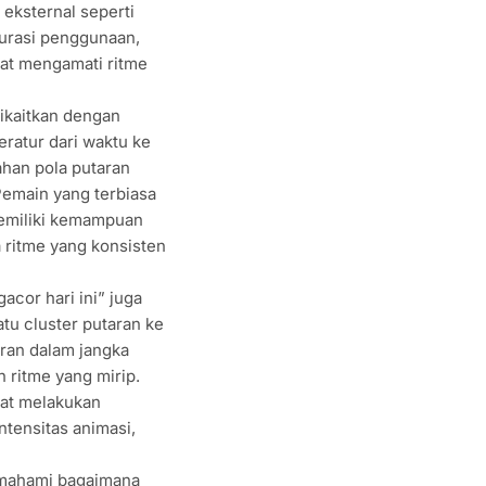
 eksternal seperti
durasi penggunaan,
at mengamati ritme
dikaitkan dengan
atur dari waktu ke
ahan pola putaran
Pemain yang terbiasa
emiliki kemampuan
ritme yang konsisten
acor hari ini” juga
tu cluster putaran ke
aran dalam jangka
n ritme yang mirip.
apat melakukan
ntensitas animasi,
emahami bagaimana