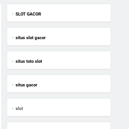
SLOT GACOR
situs slot gacor
situs toto slot
situs gacor
slot