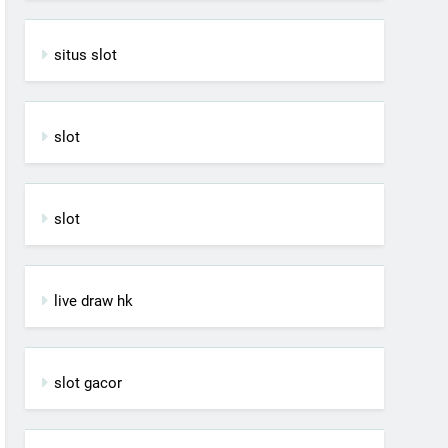
situs slot
slot
slot
live draw hk
slot gacor