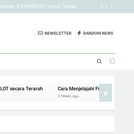
 Tersedia di EDWINSLOT secara Terarah
ng Tersedia di LEBAH4D secara Efektif
ng Tersedia di KAYA787 secara Terarah
NEWSLETTER
RANDOM NEWS
top dengan Proses yang Lebih Terarah
Kebugaran Yang Terpercaya.
 Tersedia di EDWINSLOT secara Terarah
ng Tersedia di LEBAH4D secara Efektif
ng Tersedia di KAYA787 secara Terarah
Terarah
Cara Menjelajahi Fitur Utama yang Tersedia di 
3 Weeks Ago