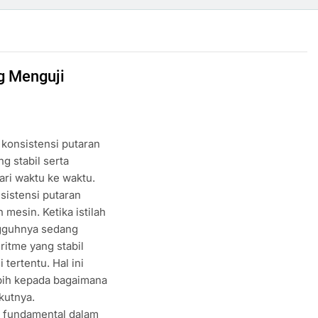
g Menguji
onsistensi putaran
g stabil serta
ari waktu ke waktu.
sistensi putaran
mesin. Ketika istilah
gguhnya sedang
itme yang stabil
tertentu. Hal ini
ebih kepada bagaimana
kutnya.
r fundamental dalam