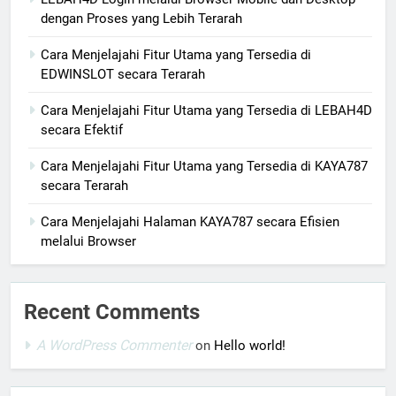
dengan Proses yang Lebih Terarah
Cara Menjelajahi Fitur Utama yang Tersedia di
EDWINSLOT secara Terarah
Cara Menjelajahi Fitur Utama yang Tersedia di LEBAH4D
secara Efektif
Cara Menjelajahi Fitur Utama yang Tersedia di KAYA787
secara Terarah
Cara Menjelajahi Halaman KAYA787 secara Efisien
melalui Browser
Recent Comments
A WordPress Commenter
on
Hello world!