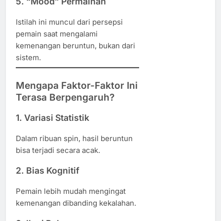
5. “Mood” Permainan
Istilah ini muncul dari persepsi
pemain saat mengalami
kemenangan beruntun, bukan dari
sistem.
Mengapa Faktor-Faktor Ini
Terasa Berpengaruh?
1. Variasi Statistik
Dalam ribuan spin, hasil beruntun
bisa terjadi secara acak.
2. Bias Kognitif
Pemain lebih mudah mengingat
kemenangan dibanding kekalahan.