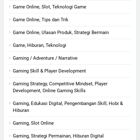
Game Online, Slot, Teknologi Game
Game Online, Tips dan Trik
Game Online, Ulasan Produk, Strategi Bermain
Game, Hiburan, Teknologi
Gaming / Adventure / Narrative
Gaming Skill & Player Development
Gaming Strategy, Competitive Mindset, Player
Development, Online Gaming Skills
Gaming, Edukasi Digital, Pengembangan Skill, Hobi &
Hiburan
Gaming, Slot Online
Gaming, Strategi Permainan, Hiburan Digital