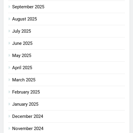
September 2025
August 2025
July 2025
June 2025
May 2025
April 2025
March 2025
February 2025
January 2025
December 2024
November 2024