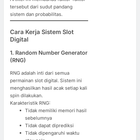
tersebut dari sudut pandang
sistem dan probabilitas.
Cara Kerja Sistem Slot
Digital
1. Random Number Generator
(RNG)
RNG adalah inti dari semua
permainan slot digital. Sistem ini
menghasilkan hasil acak setiap kali
spin dilakukan.
Karakteristik RNG:
Tidak memiliki memori hasil
sebelumnya
Tidak dapat diprediksi
Tidak dipengaruhi waktu