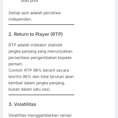
atau pola
Setiap spin adalah peristiwa
independen.
2. Return to Player (RTP)
RTP adalah indikator statistik
jangka panjang yang menunjukkan
persentase pengembalian kepada
pemain.
Contoh: RTP 96% berarti secara
teoritis 96% dari total taruhan akan
kembali dalam jangka panjang,
bukan dalam satu sesi.
3. Volatilitas
Volatilitas menggambarkan variasi