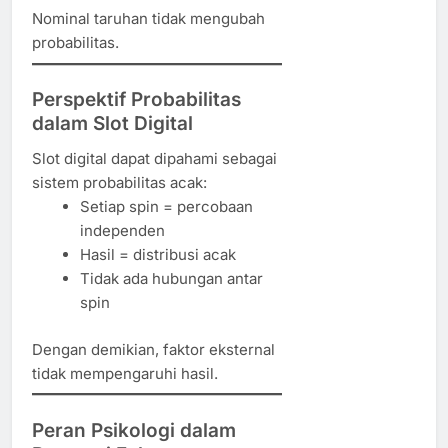
Nominal taruhan tidak mengubah
probabilitas.
Perspektif Probabilitas
dalam Slot Digital
Slot digital dapat dipahami sebagai
sistem probabilitas acak:
Setiap spin = percobaan
independen
Hasil = distribusi acak
Tidak ada hubungan antar
spin
Dengan demikian, faktor eksternal
tidak mempengaruhi hasil.
Peran Psikologi dalam