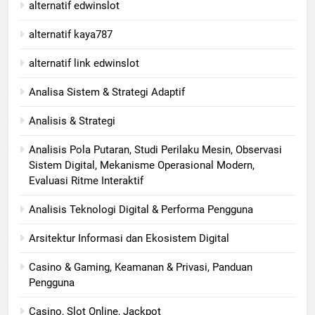
alternatif edwinslot
alternatif kaya787
alternatif link edwinslot
Analisa Sistem & Strategi Adaptif
Analisis & Strategi
Analisis Pola Putaran, Studi Perilaku Mesin, Observasi
Sistem Digital, Mekanisme Operasional Modern,
Evaluasi Ritme Interaktif
Analisis Teknologi Digital & Performa Pengguna
Arsitektur Informasi dan Ekosistem Digital
Casino & Gaming, Keamanan & Privasi, Panduan
Pengguna
Casino, Slot Online, Jackpot