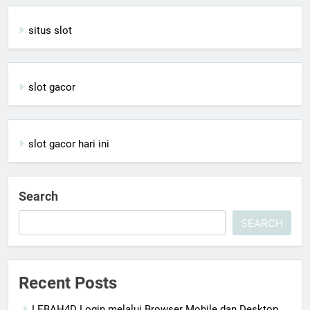
situs slot
slot gacor
slot gacor hari ini
Search
SEARCH
Recent Posts
LEBAH4D Login melalui Browser Mobile dan Desktop