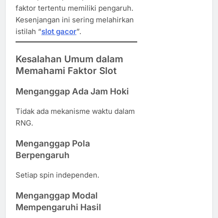
faktor tertentu memiliki pengaruh.
Kesenjangan ini sering melahirkan
istilah “
slot gacor
”.
Kesalahan Umum dalam
Memahami Faktor Slot
Menganggap Ada Jam Hoki
Tidak ada mekanisme waktu dalam
RNG.
Menganggap Pola
Berpengaruh
Setiap spin independen.
Menganggap Modal
Mempengaruhi Hasil