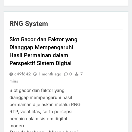
RNG System
Slot Gacor dan Faktor yang
Dianggap Mempengaruhi
Hasil Permainan dalam
Perspektif Sistem Digital
c49f642
1 month ago
0
7
mins
Slot gacor dan faktor yang
dianggap mempengaruhi hasil
permainan dijelaskan melalui RNG,
RTP, volatilitas, serta persepsi
pemain dalam sistem digital
modern.