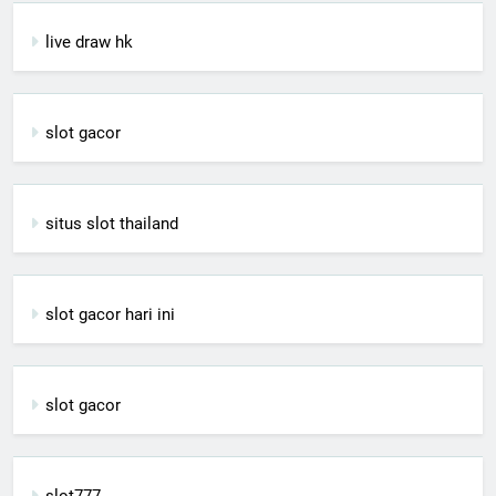
live draw hk
slot gacor
situs slot thailand
slot gacor hari ini
slot gacor